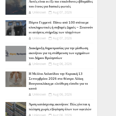
Αυτές είναι οι έξι πιο επικίνδυνες εβδομάδες
του έτους για δασικές φωτιές
Unknown
Aug 07, 2026
Πόρτο Γερμενό: Πάνω από 100 σπίτια με
ολοκληρωτικές ή σοβαρές ζημιές – Ξεκινούν
οι αιτήσεις στήριξης των πληγέντων
Unknown
Aug 07, 2026
Διακήρυξη δημοπρασίας για την μίσθωση
ακινήτου για τη στάθμευση των οχημάτων
του Δήμου Βριλησσίων
Unknown
Aug 06, 2026
Η Μελίνα Ασλανίδου την Kυριακή 13
Σεπτεμβρίου 2026 στο θέατρο Αλίκη
Βουγιουκλάκη με ελεύθερη είσοδο για το
κοινό
Unknown
Aug 06, 2026
Άρση κατάσχεσης ακινήτου: Πώς γίνεται η
πώληση χωρίς εξόφληση όλων των οφειλών
Unknown
Aug 06, 2026