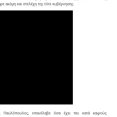
ρε ακόμη και στελέχη της τότε κυβέρνησης.
 Παυλόπουλος, επανέλαβε όσα έχει πει κατά καιρούς: