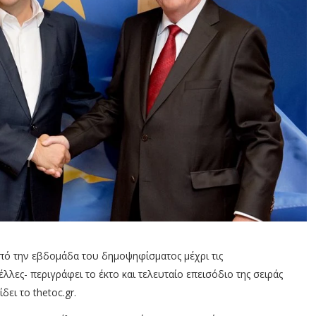
-από την εβδομάδα του δημοψηφίσματος μέχρι τις
λλες- περιγράφει το έκτο και τελευταίο επεισόδιο της σειράς
δει το thetoc.gr.