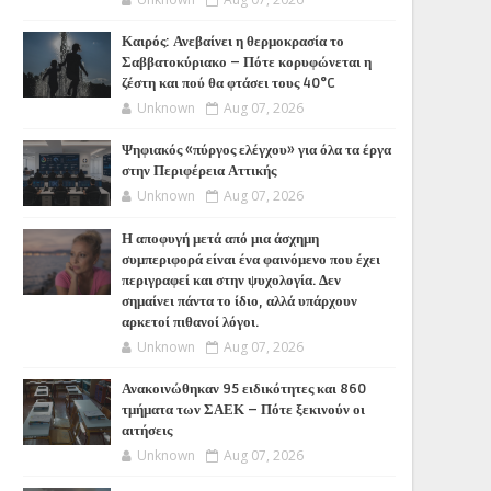
Καιρός: Ανεβαίνει η θερμοκρασία το
Σαββατοκύριακο – Πότε κορυφώνεται η
ζέστη και πού θα φτάσει τους 40°C
Unknown
Aug 07, 2026
Ψηφιακός «πύργος ελέγχου» για όλα τα έργα
στην Περιφέρεια Αττικής
Unknown
Aug 07, 2026
Η αποφυγή μετά από μια άσχημη
συμπεριφορά είναι ένα φαινόμενο που έχει
περιγραφεί και στην ψυχολογία. Δεν
σημαίνει πάντα το ίδιο, αλλά υπάρχουν
αρκετοί πιθανοί λόγοι.
Unknown
Aug 07, 2026
Ανακοινώθηκαν 95 ειδικότητες και 860
τμήματα των ΣΑΕΚ – Πότε ξεκινούν οι
αιτήσεις
Unknown
Aug 07, 2026