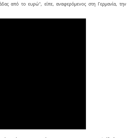
δας από το ευρώ", είπε, αναφερόμενος στη Γερμανία, την