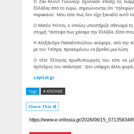
Ο Ζαν-Κλοντ Γιούνκερ σχολίασε επίσης τις διαρ
Ελλάδας από το ευρώ, σημειώνοντας ότι "τηλεφώνη
παρακάνει'. Μου είπε πως δεν είχε ξαναδεί αυτό 
Ο Ματέο Ρέντσι, ο οποίος υποστήριζε σθεναρά τη χ
στιγμή "πίστεψα πως χάσαμε την Ελλάδα. Είπα στους
Η Αλεξάνδρα Παπαδοπούλου ανέφερε, από την πλευ
με τον Τσίπρα, προκειμένου να βρεθεί μια λύση.
Ο τότε Έλληνας πρωθυπουργός του είπε να μιλ
πρόεδρος του απάντησε: "Δεν υπάρχει άλλη φορά...
capital.gr
Tags
# ΑΠΟΨΕΙΣ
Share This