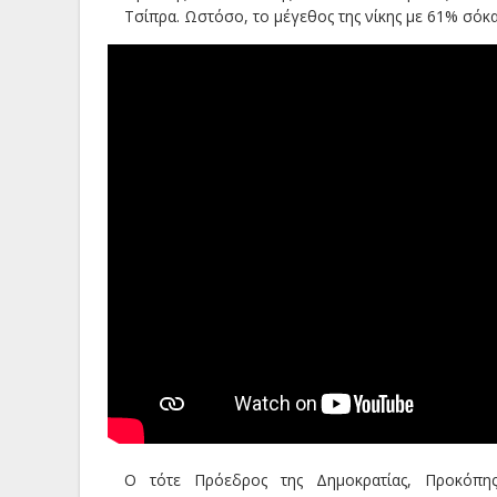
Τσίπρα. Ωστόσο, το μέγεθος της νίκης με 61% σόκα
Ο τότε Πρόεδρος της Δημοκρατίας, Προκόπης