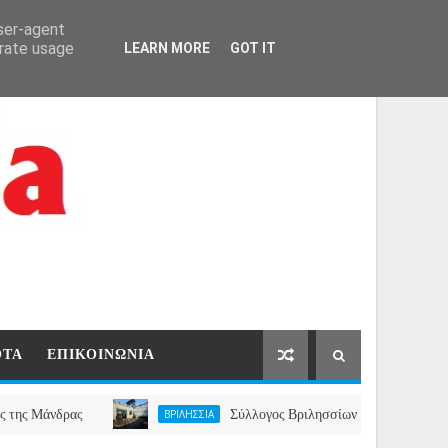
ΑΡΧΙΚΗ
ΕΠΙΚΟΙΝΩΝΙΑ
user-agent
erate usage
LEARN MORE
GOT IT
ΟΤΑ
ΕΠΙΚΟΙΝΩΝΙΑ
ρας
Σύλλογος Βριλησσίων Καλλινίκη : Συγκέντρωση α
ΒΡΙΛΗΣΣΙΑ