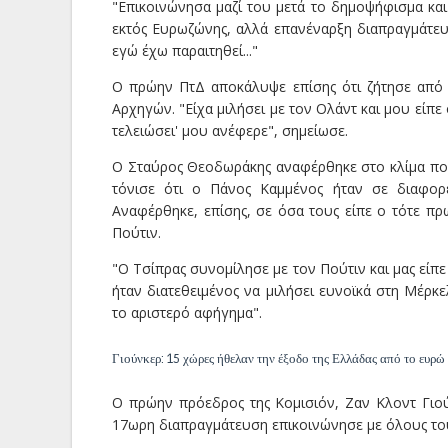
"Επικοινώνησα μαζί του μετά το δημοψήφισμα και 
εκτός Ευρωζώνης, αλλά επανέναρξη διαπραγμάτευση
εγώ έχω παραιτηθεί..."
Ο πρώην ΠτΔ αποκάλυψε επίσης ότι ζήτησε από 
Αρχηγών. "Είχα μιλήσει με τον Ολάντ και μου είπε 
τελειώσει' μου ανέφερε", σημείωσε.
Ο Σταύρος Θεοδωράκης αναφέρθηκε στο κλίμα που
τόνισε ότι ο Πάνος Καμμένος ήταν σε διαφορε
Αναφέρθηκε, επίσης, σε όσα τους είπε ο τότε π
Πούτιν.
"Ο Τσίπρας συνομίλησε με τον Πούτιν και μας είπε
ήταν διατεθειμένος να μιλήσει ευνοϊκά στη Μέρκ
το αριστερό αφήγημα".
Γιούνκερ: 15 χώρες ήθελαν την έξοδο της Ελλάδας από το ευρώ
Ο πρώην πρόεδρος της Κομισιόν, Ζαν Κλοντ Γιού
17ωρη διαπραγμάτευση επικοινώνησε με όλους το