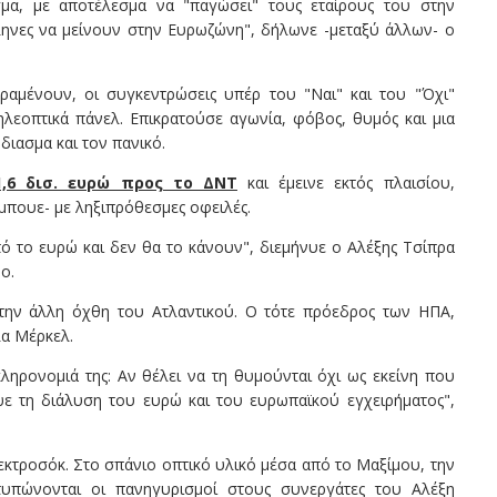
μα, με αποτέλεσμα να "παγώσει" τους εταίρους του στην
ηνες να μείνουν στην Ευρωζώνη", δήλωνε -μεταξύ άλλων- ο
ραμένουν, οι συγκεντρώσεις υπέρ του "Ναι" και του "Όχι"
ηλεοπτικά πάνελ. Επικρατούσε αγωνία, φόβος, θυμός και μια
διασμα και τον πανικό.
,6 δισ. ευρώ προς το ΔΝΤ
και έμεινε εκτός πλαισίου,
μπουε- με ληξιπρόθεσμες οφειλές.
ό το ευρώ και δεν θα το κάνουν", διεμήνυε ο Αλέξης Τσίπρα
ο.
στην άλλη όχθη του Ατλαντικού. Ο τότε πρόεδρος των ΗΠΑ,
λα Μέρκελ.
ρονομιά της: Αν θέλει να τη θυμούνται όχι ως εκείνη που
ε τη διάλυση του ευρώ και του ευρωπαϊκού εγχειρήματος",
κτροσόκ. Στο σπάνιο οπτικό υλικό μέσα από το Μαξίμου, την
τυπώνονται οι πανηγυρισμοί στους συνεργάτες του Αλέξη