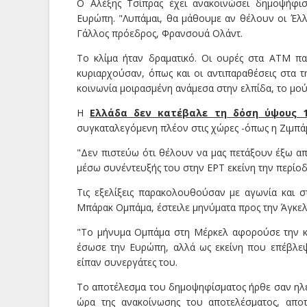
Ο Αλέξης Τσίπρας έχει ανακοινώσει δημοψήφισ
Ευρώπη. "Λυπάμαι, θα μάθουμε αν θέλουν οι Έλλ
Γάλλος πρόεδρος, Φρανσουά Ολάντ.
Το κλίμα ήταν δραματικό. Οι ουρές στα ΑΤΜ πα
κυριαρχούσαν, όπως και οι αντιπαραθέσεις στα τ
κοινωνία μοιρασμένη ανάμεσα στην ελπίδα, το μού
Η
Ελλάδα δεν κατέβαλε τη δόση ύψους 1
συγκαταλεγόμενη πλέον στις χώρες -όπως η Ζιμπά
"Δεν πιστεύω ότι θέλουν να μας πετάξουν έξω απ
μέσω συνέντευξής του στην ΕΡΤ εκείνη την περίοδ
Τις εξελίξεις παρακολουθούσαν με αγωνία και 
Μπάρακ Ομπάμα, έστειλε μηνύματα προς την Άγκε
"Το μήνυμα Ομπάμα στη Μέρκελ αφορούσε την κλη
έσωσε την Ευρώπη, αλλά ως εκείνη που επέβλεψ
είπαν συνεργάτες του.
Το αποτέλεσμα του δημοψηφίσματος ήρθε σαν ηλε
ώρα της ανακοίνωσης του αποτελέσματος, απο