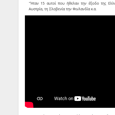
"Ήταν 15 αυτοί που ήθελαν την έξοδο της Ελλά
Αυστρία, τη Σλοβενία την Φινλανδία κ.α.