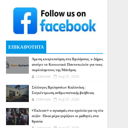
ΕΠΙΚΑΙΡΟΤΗΤΑ
Άμεση κινητοποίηση στα Βριλήσσια, ο Δήμος
ανοίγει το Κοινωνικό Παντοπωλείο για τους
πυρόπληκτους της Μάνδρας
Unknown
Aug 07, 2026
Σύλλογος Βριλησσίων Καλλινίκη :
Συγκέντρωση ανθρωπιστικής βοήθειας
Unknown
Aug 07, 2026
«Έκλεισε» ο αγιασμός στα σχολεία για τη νέα
σεζόν -Ποια μέρα γυρίζουν οι μαθητές στα
θρανία
Unknown
Aug 07, 2026