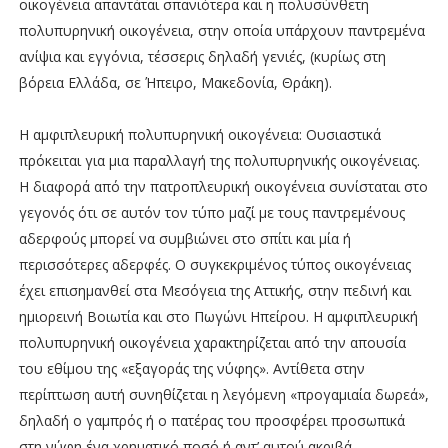
οικογένεια απαντάται σπανιότερα και η πολυσύνθετη
πολυπυρηνική οικογένεια, στην οποία υπάρχουν παντρεμένα
ανίψια και εγγόνια, τέσσερις δηλαδή γενιές, (κυρίως στη
βόρεια Ελλάδα, σε Ήπειρο, Μακεδονία, Θράκη).
Η αμφιπλευρική πολυπυρηνική οικογένεια: Ουσιαστικά
πρόκειται για μια παραλλαγή της πολυπυρηνικής οικογένειας.
Η διαφορά από την πατροπλευρική οικογένεια συνίσταται στο
γεγονός ότι σε αυτόν τον τύπο μαζί με τους παντρεμένους
αδερφούς μπορεί να συμβιώνει στο σπίτι και μία ή
περισσότερες αδερφές. Ο συγκεκριμένος τύπος οικογένειας
έχει επισημανθεί στα Μεσόγεια της Αττικής, στην πεδινή και
ημιορεινή Βοιωτία και στο Πωγώνι Ηπείρου. Η αμφιπλευρική
πολυπυρηνική οικογένεια χαρακτηρίζεται από την απουσία
του εθίμου της «εξαγοράς της νύφης». Αντίθετα στην
περίπτωση αυτή συνηθίζεται η λεγόμενη «προγαμιαία δωρεά»,
δηλαδή ο γαμπρός ή ο πατέρας του προσφέρει προσωπικά
στη νύφη ένα χρηματικό ποσό ή αντ’ αυτού ακριβά