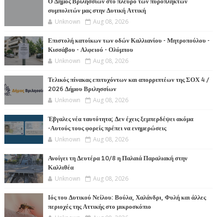
Ο Δήμος Βριλησσίων στο πλευρό των πυρόπληκτων
συμπολιτών μας στην Δυτική Αττική
Unknown
Aug 08, 2026
Επιστολή κατοίκων των οδών Καλλιανίου - Μητροπούλου -
Κισσάβου - Αλφειού - Ολύμπου
Unknown
Aug 08, 2026
Τελικός πίνακας επιτυχόντων και απορριπτέων της ΣΟΧ 4 /
2026 Δήμου Βριλησσίων
Unknown
Aug 08, 2026
Έβγαλες νέα ταυτότητα; Δεν έχεις ξεμπερδέψει ακόμα
-Αυτούς τους φορείς πρέπει να ενημερώσεις
Unknown
Aug 08, 2026
Ανοίγει τη Δευτέρα 10/8 η Παλαιά Παραλιακή στην
Καλλιθέα
Unknown
Aug 08, 2026
Ιός του Δυτικού Νείλου: Βούλα, Χαλάνδρι, Φυλή και άλλες
περιοχές της Αττικής στο μικροσκόπιο