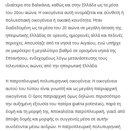
ιδιαίτερα στα Βαλκάνια, καθώς και στην Ελλάδα ως τα μέσα
του 20ου αιώνα. Η οικογένεια αυτή ονομάζεται και σύνθετη ή
πολυεστιακή οικογένεια ή οικιακή κοινότητα. Ήταν
διαδεδομένη ως τα μέσα του 20 αιώνα σε μεγάλη έκταση της
ηπειρωτικής Ελλάδας σε ορεινές, ημιορεινές αλλά και πεδινές
περιοχες. Απουσίαζε από τα νησιά του Αιγαίου, ενώ υπήρχε
σε μικρότερο ή μεγαλύτερο βαθμό σε ορισμένα νησιά της
Επτανήσου, ενδεχομένως λόγω μετανάστευσης τους
τελευταίους αιώνες από την ηπειρωτική Ελλάδα.
Η πατροπλευρική πολυπυρηνική οικογένεια: Η οικογένεια
αυτού του τύπου είναι γνωστή και ως μεγάλη πατριαρχική
οικογένεια. Ο όρος πατριαρχική όμως δηλώνει περισσότερο
την αυξημένη εξουσία του πατέρα (patria potestas), παρά τη
δομή και τη μορφή της. Αποκαλείται πατροπλευρική, γιαιτί από
άποψη δομής και μορφής οι συγγενείς μέσα σε αυτήν
συνδέονται μέσω ανδρών. Η πατροπλευρική πολυπυρηνική