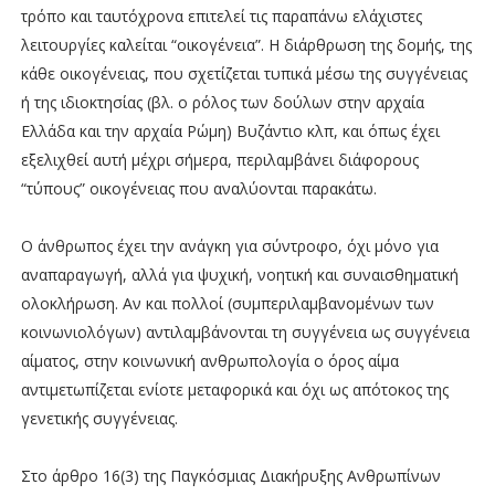
τρόπο και ταυτόχρονα επιτελεί τις παραπάνω ελάχιστες
λειτουργίες καλείται “οικογένεια”. Η διάρθρωση της δομής, της
κάθε οικογένειας, που σχετίζεται τυπικά μέσω της συγγένειας
ή της ιδιοκτησίας (βλ. ο ρόλος των δούλων στην αρχαία
Ελλάδα και την αρχαία Ρώμη) Βυζάντιο κλπ, και όπως έχει
εξελιχθεί αυτή μέχρι σήμερα, περιλαμβάνει διάφορους
“τύπους” οικογένειας που αναλύονται παρακάτω.
Ο άνθρωπος έχει την ανάγκη για σύντροφο, όχι μόνο για
αναπαραγωγή, αλλά για ψυχική, νοητική και συναισθηματική
ολοκλήρωση. Αν και πολλοί (συμπεριλαμβανομένων των
κοινωνιολόγων) αντιλαμβάνονται τη συγγένεια ως συγγένεια
αίματος, στην κοινωνική ανθρωπολογία ο όρος αίμα
αντιμετωπίζεται ενίοτε μεταφορικά και όχι ως απότοκος της
γενετικής συγγένειας.
Στο άρθρο 16(3) της Παγκόσμιας Διακήρυξης Ανθρωπίνων