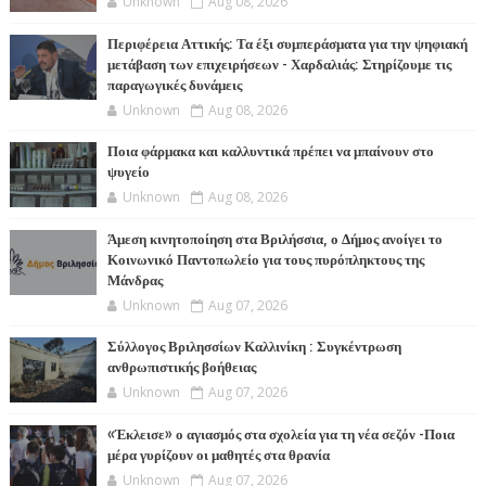
Unknown
Aug 08, 2026
Περιφέρεια Αττικής: Τα έξι συμπεράσματα για την ψηφιακή
μετάβαση των επιχειρήσεων - Χαρδαλιάς: Στηρίζουμε τις
παραγωγικές δυνάμεις
Unknown
Aug 08, 2026
Ποια φάρμακα και καλλυντικά πρέπει να μπαίνουν στο
ψυγείο
Unknown
Aug 08, 2026
Άμεση κινητοποίηση στα Βριλήσσια, ο Δήμος ανοίγει το
Κοινωνικό Παντοπωλείο για τους πυρόπληκτους της
Μάνδρας
Unknown
Aug 07, 2026
Σύλλογος Βριλησσίων Καλλινίκη : Συγκέντρωση
ανθρωπιστικής βοήθειας
Unknown
Aug 07, 2026
«Έκλεισε» ο αγιασμός στα σχολεία για τη νέα σεζόν -Ποια
μέρα γυρίζουν οι μαθητές στα θρανία
Unknown
Aug 07, 2026