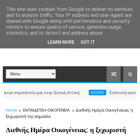
This site uses cookies from Google to deliver its services
and to analyze traffic. Your IP address and user-agent are
shared with Google along with performance and security
metrics to ensure quality of service, generate usage
statistics, and to detect and address abuse.
LEARN MORE
GOT IT
πολιτών μας στην Δυτική Αττική
Επιστολή κατοίκων των οδώ
ΑΠΟΨΕΙΣ
Home
ΕΚΠΑΙΔΕΥΣΗ-ΟΙΚΟΓΕΝΕΙΑ
Διεθνής Ημέρα Οικογένειας: η
ξεχωριστή της σημασία
Διεθνής Ημέρα Οικογένειας: η ξεχωριστή