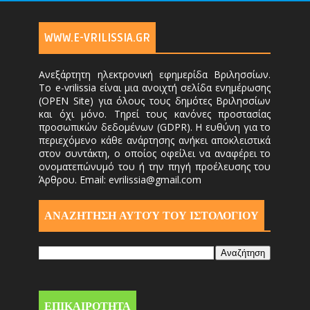
WWW.E-VRILISSIA.GR
Ανεξάρτητη ηλεκτρονική εφημερίδα Βριλησσίων.
Το e-vrilissia είναι μια ανοιχτή σελίδα ενημέρωσης
(OPEN Site) για όλους τους δημότες Βριλησσίων
και όχι μόνο. Τηρεί τους κανόνες προστασίας
προσωπικών δεδομένων (GDPR). Η ευθύνη για το
περιεχόμενο κάθε ανάρτησης ανήκει αποκλειστικά
στον συντάκτη, ο οποίος οφείλει να αναφέρει το
ονοματεπώνυμό του ή την πηγή προέλευσης του
Άρθρου. Email: evrilissia@gmail.com
ΑΝΑΖΗΤΗΣΗ ΑΥΤΟΎ ΤΟΥ ΙΣΤΟΛΟΓΙΟΥ
ΕΠΙΚΑΙΡΟΤΗΤΑ