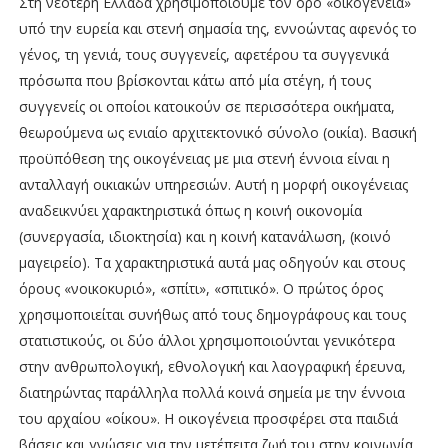
Στη νεότερη Ελλάδα χρησιμοποιούμε τον όρο «οικογένεια»
υπό την ευρεία και στενή σημασία της, εννοώντας αφενός το
γένος, τη γενιά, τους συγγενείς, αφετέρου τα συγγενικά
πρόσωπα που βρίσκονται κάτω από μία στέγη, ή τους
συγγενείς οι οποίοι κατοικούν σε περισσότερα οικήματα,
θεωρούμενα ως ενιαίο αρχιτεκτονικό σύνολο (οικία). Βασική
προϋπόθεση της οικογένειας με μια στενή έννοια είναι η
ανταλλαγή οικιακών υπηρεσιών. Αυτή η μορφή οικογένειας
αναδεικνύει χαρακτηριστικά όπως η κοινή οικονομία
(συνεργασία, ιδιοκτησία) και η κοινή κατανάλωση, (κοινό
μαγειρείο). Τα χαρακτηριστικά αυτά μας οδηγούν και στους
όρους «νοικοκυριό», «σπίτι», «σπιτικό». Ο πρώτος όρος
χρησιμοποιείται συνήθως από τους δημογράφους και τους
στατιστικούς, οι δύο άλλοι χρησιμοποιούνται γενικότερα
στην ανθρωπολογική, εθνολογική και λαογραφική έρευνα,
διατηρώντας παράλληλα πολλά κοινά σημεία με την έννοια
του αρχαίου «οίκου». Η οικογένεια προσφέρει στα παιδιά
βάσεις και γνώσεις για την μετέπειτα ζωή του στην κοινωνία.