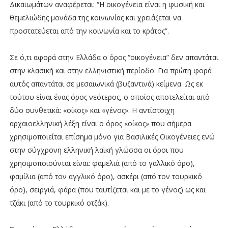
Δικαιωμάτων αναφέρεται: “Η οικογένεια είναι η φυσική και
θεμελιώδης μονάδα της κοινωνίας και χρειάζεται να
προστατεύεται από την κοινωνία και το κράτος”.
Σε ό,τι αφορά στην Ελλάδα ο όρος “οικογένεια” δεν απαντάται
στην κλασική και στην ελληνιστική περίοδο. Για πρώτη φορά
αυτός απαντάται σε μεσαιωνικά (βυζαντινά) κείμενα. Ως εκ
τούτου είναι ένας όρος νεότερος, ο οποίος αποτελείται από
δύο συνθετικά: «οίκος» και «γένος». Η αντίστοιχη
αρχαιοελληνική λέξη είναι ο όρος «οίκος» που σήμερα
χρησιμοποιείται επίσημα μόνο για Βασιλικές Οικογένειες ενώ
στην σύγχρονη ελληνική λαϊκή γλώσσα οι όροι που
χρησιμοποιούνται είναι: φαμελιά (από το γαλλικό όρο),
φαμίλια (από τον αγγλικό όρο), ασκέρι (από τον τουρκικό
όρο), σειργιά, φάρα (που ταυτίζεται και με το γένος) ως και
τζάκι (από το τουρκικό οτζάκ).