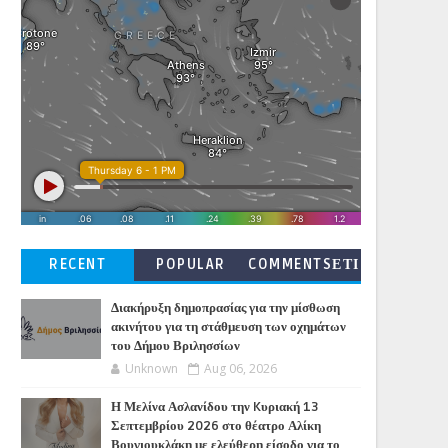
RECENT
POPULAR
COMMENTSΕΤΙ
ΚΕΤΕΣ
Διακήρυξη δημοπρασίας για την μίσθωση
ακινήτου για τη στάθμευση των οχημάτων
του Δήμου Βριλησσίων
Unknown
Aug 06, 2026
Η Μελίνα Ασλανίδου την Kυριακή 13
Σεπτεμβρίου 2026 στο θέατρο Αλίκη
Βουγιουκλάκη με ελεύθερη είσοδο για το