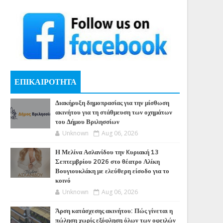
ΕΠΙΚΑΙΡΟΤΗΤΑ
Διακήρυξη δημοπρασίας για την μίσθωση
ακινήτου για τη στάθμευση των οχημάτων
του Δήμου Βριλησσίων
Unknown
Aug 06, 2026
Η Μελίνα Ασλανίδου την Kυριακή 13
Σεπτεμβρίου 2026 στο θέατρο Αλίκη
Βουγιουκλάκη με ελεύθερη είσοδο για το
κοινό
Unknown
Aug 06, 2026
Άρση κατάσχεσης ακινήτου: Πώς γίνεται η
πώληση χωρίς εξόφληση όλων των οφειλών