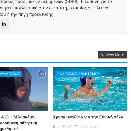
οστασίας προσωπικών δεδομένων (GDPR). Η ευθύνη για το
νήκει αποκλειστικά στον συντάκτη, ο οποίος οφείλει να
ου ή την πηγή προέλευσης.
View More
-ΑΘΛΗΤΙΣΜΟΣ
ΠΟΛΙΤΙΣΜΟΣ-ΑΘΛΗΤΙΣΜΟΣ
 Α.Ο. : Μία ακόμη
Χρυσό μετάλλιο για την Εθνική πόλο
χαρούμενη αθλητική
Unknown
Jul 27, 2026
ηρώθηκε!!