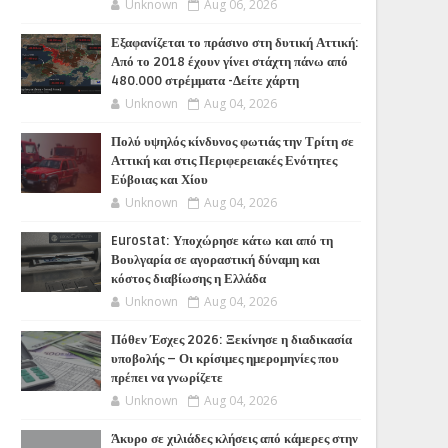
Unknown
Aug 06, 2026
Εξαφανίζεται το πράσινο στη δυτική Αττική:
Από το 2018 έχουν γίνει στάχτη πάνω από
480.000 στρέμματα -Δείτε χάρτη
Unknown
Aug 04, 2026
Πολύ υψηλός κίνδυνος φωτιάς την Τρίτη σε
Αττική και στις Περιφερειακές Ενότητες
Εύβοιας και Χίου
Unknown
Aug 04, 2026
Eurostat: Υποχώρησε κάτω και από τη
Βουλγαρία σε αγοραστική δύναμη και
κόστος διαβίωσης η Ελλάδα
Unknown
Aug 04, 2026
Πόθεν Έσχες 2026: Ξεκίνησε η διαδικασία
υποβολής – Οι κρίσιμες ημερομηνίες που
πρέπει να γνωρίζετε
Unknown
Aug 04, 2026
Άκυρο σε χιλιάδες κλήσεις από κάμερες στην