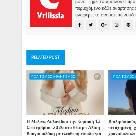
μόνο. Τηρεί τους κανόνες πρ
περιεχόμενο κάθε ανάρτησης α
αναφέρει το ονοματεπώνυμό τ
RELATED POST
ΠΟΛΙΤΙΣΜΟΣ-ΑΘΛΗΤΙΣΜΟΣ
ΠΟΛΙΤΙΣΜΟΣ
Η Μελίνα Ασλανίδου την Kυριακή 13
Βριλησσιακός
Σεπτεμβρίου 2026 στο θέατρο Αλίκη
πετυχημένη, 
Βουγιουκλάκη με ελεύθερη είσοδο για
χρονιά ολοκλ