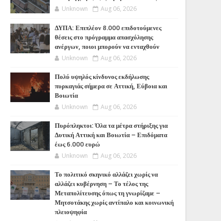
Unknown
Aug 06, 2026
ΔΥΠΑ: Επιπλέον 8.000 επιδοτούμενες
θέσεις στο πρόγραμμα απασχόλησης
ανέργων, ποιοι μπορούν να ενταχθούν
Unknown
Aug 06, 2026
Πολύ υψηλός κίνδυνος εκδήλωσης
πυρκαγιάς σήμερα σε Αττική, Εύβοια και
Βοιωτία
Unknown
Aug 06, 2026
Πυρόπληκτοι: Όλα τα μέτρα στήριξης για
Δυτική Αττική και Βοιωτία – Επιδόματα
έως 6.000 ευρώ
Unknown
Aug 06, 2026
Το πολιτικό σκηνικό αλλάζει χωρίς να
αλλάζει κυβέρνηση – Το τέλος της
Μεταπολίτευσης όπως τη γνωρίζαμε –
Μητσοτάκης χωρίς αντίπαλο και κοινωνική
πλειοψηφία