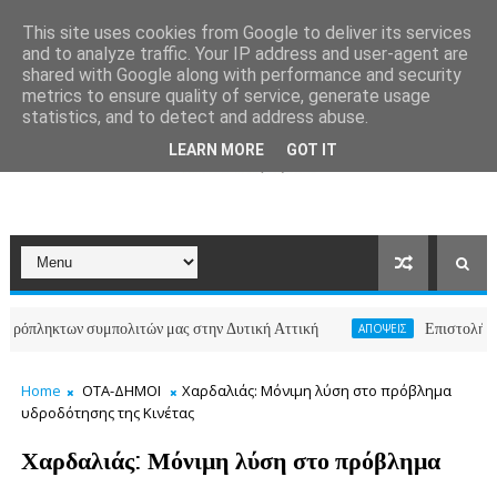
This site uses cookies from Google to deliver its services
and to analyze traffic. Your IP address and user-agent are
shared with Google along with performance and security
metrics to ensure quality of service, generate usage
statistics, and to detect and address abuse.
LEARN MORE
GOT IT
των συμπολιτών μας στην Δυτική Αττική
Επιστολή κατοίκων 
ΑΠΟΨΕΙΣ
Home
ΟΤΑ-ΔΗΜΟΙ
Χαρδαλιάς: Μόνιμη λύση στο πρόβλημα
υδροδότησης της Κινέτας
Χαρδαλιάς: Μόνιμη λύση στο πρόβλημα