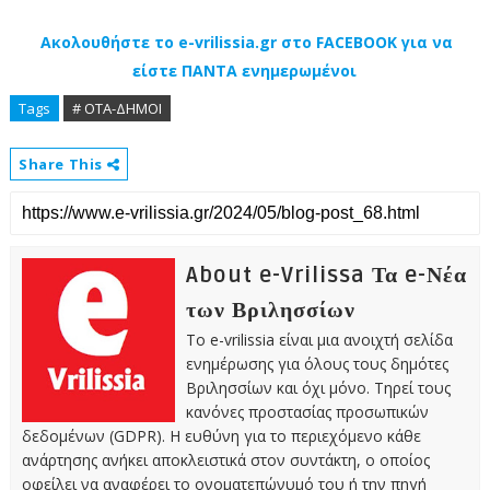
Ακολουθήστε το e-vrilissia.gr στο FACEBOOK για να
είστε ΠΑΝΤΑ ενημερωμένοι
Tags
# ΟΤΑ-ΔΗΜΟΙ
Share This
About e-Vrilissa Τα e-Νέα
των Βριλησσίων
Το e-vrilissia είναι μια ανοιχτή σελίδα
ενημέρωσης για όλους τους δημότες
Βριλησσίων και όχι μόνο. Τηρεί τους
κανόνες προστασίας προσωπικών
δεδομένων (GDPR). Η ευθύνη για το περιεχόμενο κάθε
ανάρτησης ανήκει αποκλειστικά στον συντάκτη, ο οποίος
οφείλει να αναφέρει το ονοματεπώνυμό του ή την πηγή