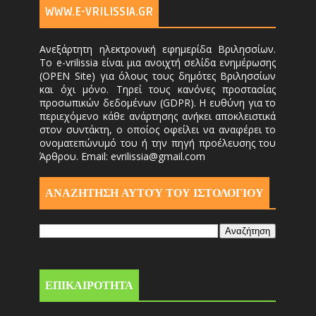
WWW.E-VRILISSIA.GR
Ανεξάρτητη ηλεκτρονική εφημερίδα Βριλησσίων.
Το e-vrilissia είναι μια ανοιχτή σελίδα ενημέρωσης
(OPEN Site) για όλους τους δημότες Βριλησσίων
και όχι μόνο. Τηρεί τους κανόνες προστασίας
προσωπικών δεδομένων (GDPR). Η ευθύνη για το
περιεχόμενο κάθε ανάρτησης ανήκει αποκλειστικά
στον συντάκτη, ο οποίος οφείλει να αναφέρει το
ονοματεπώνυμό του ή την πηγή προέλευσης του
Άρθρου. Email: evrilissia@gmail.com
ΑΝΑΖΗΤΗΣΗ ΑΥΤΟΎ ΤΟΥ ΙΣΤΟΛΟΓΙΟΥ
ΕΠΙΚΑΙΡΟΤΗΤΑ