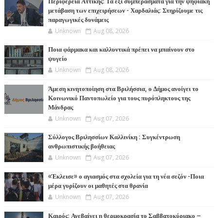
Περιφέρεια Αττικής: Τα έξι συμπεράσματα για την ψηφιακή
μετάβαση των επιχειρήσεων - Χαρδαλιάς: Στηρίζουμε τις
παραγωγικές δυνάμεις
Unknown
Aug 08, 2026
Ποια φάρμακα και καλλυντικά πρέπει να μπαίνουν στο
ψυγείο
Unknown
Aug 08, 2026
Άμεση κινητοποίηση στα Βριλήσσια, ο Δήμος ανοίγει το
Κοινωνικό Παντοπωλείο για τους πυρόπληκτους της
Μάνδρας
Unknown
Aug 07, 2026
Σύλλογος Βριλησσίων Καλλινίκη : Συγκέντρωση
ανθρωπιστικής βοήθειας
Unknown
Aug 07, 2026
«Έκλεισε» ο αγιασμός στα σχολεία για τη νέα σεζόν -Ποια
μέρα γυρίζουν οι μαθητές στα θρανία
Unknown
Aug 07, 2026
Καιρός: Ανεβαίνει η θερμοκρασία το Σαββατοκύριακο –