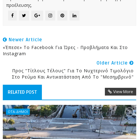
προέλευσης.
Newer Article
«Έπεσε» Το Facebook Για Ώρες - Προβλήματα Και Στο
Instagram
Older Article
Προς "τίτλους Τέλους" Για Το Νυχτερινό Τιμολόγιο
Στο Ρεύμα Και Αντικατάσταση Από Το "μεσημβρινό"
View More
RELATED POST
ΟΤΑ-ΔΗΜΟΙ