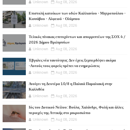
Unknown
Aug 08, 2026
Επιστολή κατοίκων των οδών Καλλιανίου - Μητροπούλου -
Κισσάβου - Αλφειού - Ολύμπου
Unknown
Aug 08, 2026
Τελικός πίνακας επιτυχόντων και απορριπτέων της ΣΟΧ 4 /
2026 Δήμου Βριλησσίων
Unknown
Aug 08, 2026
Έβγαλες νέα ταυτότητα; Δεν έχεις ξεμπερδέψει ακόμα
-Αυτούς τους φορείς πρέπει να ενημερώσεις
Unknown
Aug 08, 2026
Ανοίγει τη Δευτέρα 10/8 η Παλαιά Παραλιακή στην
Καλλιθέα
Unknown
Aug 08, 2026
Ιός του Δυτικού Νείλου: Βούλα, Χαλάνδρι, Φυλή και άλλες
περιοχές της Αττικής στο μικροσκόπιο
Unknown
Aug 08, 2026