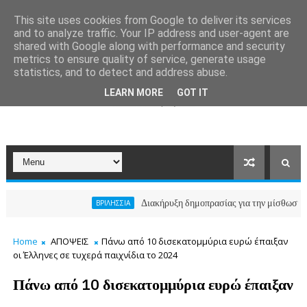
This site uses cookies from Google to deliver its services
and to analyze traffic. Your IP address and user-agent are
shared with Google along with performance and security
metrics to ensure quality of service, generate usage
statistics, and to detect and address abuse.
LEARN MORE
GOT IT
Διακήρυξη δημοπρασίας για την μίσθωση ακινήτο
ΒΡΙΛΗΣΣΙΑ
Home
ΑΠΟΨΕΙΣ
Πάνω από 10 δισεκατομμύρια ευρώ έπαιξαν
οι Έλληνες σε τυχερά παιχνίδια το 2024
Πάνω από 10 δισεκατομμύρια ευρώ έπαιξαν