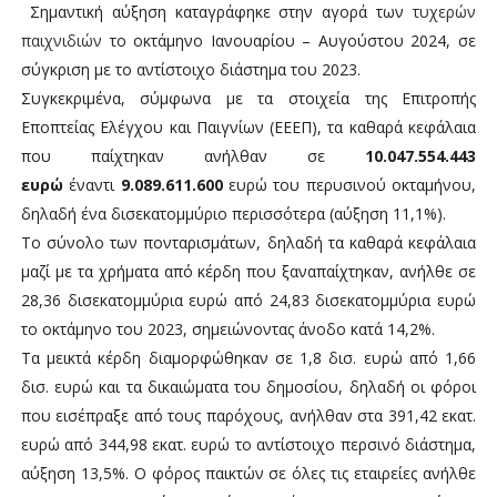
Σημαντική αύξηση καταγράφηκε στην αγορά των
τυχερών
παιχνιδιών
το οκτάμηνο Ιανουαρίου – Αυγούστου 2024, σε
σύγκριση με το αντίστοιχο διάστημα του 2023.
Συγκεκριμένα, σύμφωνα με τα στοιχεία της Επιτροπής
Εποπτείας Ελέγχου και Παιγνίων (ΕΕΕΠ), τα καθαρά κεφάλαια
που παίχτηκαν ανήλθαν σε
10.047.554.443
ευρώ
έναντι
9.089.611.600
ευρώ του περυσινού οκταμήνου,
δηλαδή ένα δισεκατομμύριο περισσότερα (αύξηση 11,1%).
Το σύνολο των πονταρισμάτων, δηλαδή τα καθαρά κεφάλαια
μαζί με τα χρήματα από κέρδη που ξαναπαίχτηκαν, ανήλθε σε
28,36 δισεκατομμύρια ευρώ από 24,83 δισεκατομμύρια ευρώ
το οκτάμηνο του 2023, σημειώνοντας άνοδο κατά 14,2%.
Τα μεικτά κέρδη διαμορφώθηκαν σε 1,8 δισ. ευρώ από 1,66
δισ. ευρώ και τα δικαιώματα του δημοσίου, δηλαδή οι φόροι
που εισέπραξε από τους παρόχους, ανήλθαν στα 391,42 εκατ.
ευρώ από 344,98 εκατ. ευρώ το αντίστοιχο περσινό διάστημα,
αύξηση 13,5%. Ο φόρος παικτών σε όλες τις εταιρείες ανήλθε