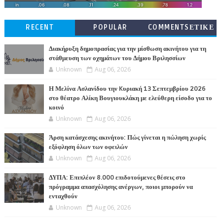
RECENT
POPULAR
COMMENTSΕΤΙΚΕ
ΤΕΣ
Διακήρυξη δημοπρασίας για την μίσθωση ακινήτου για τη
στάθμευση των οχημάτων του Δήμου Βριλησσίων
Unknown
Aug 06, 2026
Η Μελίνα Ασλανίδου την Kυριακή 13 Σεπτεμβρίου 2026
στο θέατρο Αλίκη Βουγιουκλάκη με ελεύθερη είσοδο για το
κοινό
Unknown
Aug 06, 2026
Άρση κατάσχεσης ακινήτου: Πώς γίνεται η πώληση χωρίς
εξόφληση όλων των οφειλών
Unknown
Aug 06, 2026
ΔΥΠΑ: Επιπλέον 8.000 επιδοτούμενες θέσεις στο
πρόγραμμα απασχόλησης ανέργων, ποιοι μπορούν να
ενταχθούν
Unknown
Aug 06, 2026