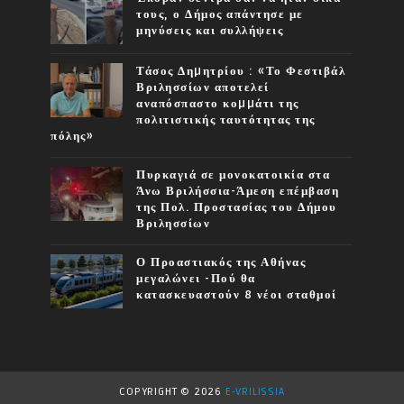
τους, ο Δήμος απάντησε με
μηνύσεις και συλλήψεις
Τάσος Δηµητρίου : «Το Φεστιβάλ
Βριλησσίων αποτελεί
αναπόσπαστο κοµµάτι της
πολιτιστικής ταυτότητας της
πόλης»
Πυρκαγιά σε μονοκατοικία στα
Άνω Βριλήσσια-Άμεση επέμβαση
της Πολ. Προστασίας του Δήμου
Βριλησσίων
Ο Προαστιακός της Αθήνας
μεγαλώνει -Πού θα
κατασκευαστούν 8 νέοι σταθμοί
COPYRIGHT ©
2026
E-VRILISSIA