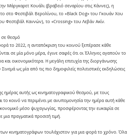
την Μάργκαρετ Κουάλι (βραβειό σεναρίου στις Κάννες), η
κτο στο Φεστιβάλ Βερολίνου, το «Black Dog» του Γκουάν Χου
ου Φεστιβάλ Καννών), το «Crossing» του Λεβάν Ακίν.
ε σε θεσμό
φορά το 2022, η ανταπόκριση του κοινού ξεπέρασε κάθε
νται σε μία μόνο μέρα, έγινε σαφές ότι οι Έλληνες αγαπούν το
 και οικονομικότερα. Η μεγάλη επιτυχία της διοργάνωσης
 Σινεμά ως μία από τις πιο δημοφιλείς πολιτιστικές εκδηλώσεις
ης ημέρας αυτής ως κινηματογραφικού θεσμού, με τους
 το κοινό να περιμένει με ανυπομονησία την ημέρα αυτή κάθε
οικονομικό μέσο ψυχαγωγίας, προσφέροντας την ευκαιρία σε
 μια πραγματικά προσιτή τιμή.
ία των κινηματογράφων τουλάχιστον για μια φορά το χρόνο. Όλα