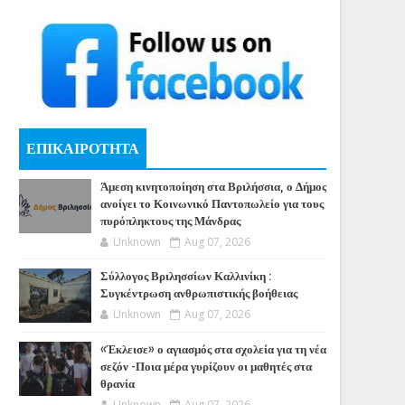
ΕΠΙΚΑΙΡΟΤΗΤΑ
Άμεση κινητοποίηση στα Βριλήσσια, ο Δήμος
ανοίγει το Κοινωνικό Παντοπωλείο για τους
πυρόπληκτους της Μάνδρας
Unknown
Aug 07, 2026
Σύλλογος Βριλησσίων Καλλινίκη :
Συγκέντρωση ανθρωπιστικής βοήθειας
Unknown
Aug 07, 2026
«Έκλεισε» ο αγιασμός στα σχολεία για τη νέα
σεζόν -Ποια μέρα γυρίζουν οι μαθητές στα
θρανία
Unknown
Aug 07, 2026