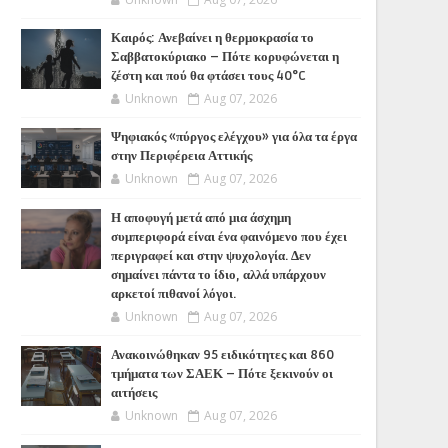
Καιρός: Ανεβαίνει η θερμοκρασία το
Σαββατοκύριακο – Πότε κορυφώνεται η
ζέστη και πού θα φτάσει τους 40°C
Unknown
Aug 07, 2026
Ψηφιακός «πύργος ελέγχου» για όλα τα έργα
στην Περιφέρεια Αττικής
Unknown
Aug 07, 2026
Η αποφυγή μετά από μια άσχημη
συμπεριφορά είναι ένα φαινόμενο που έχει
περιγραφεί και στην ψυχολογία. Δεν
σημαίνει πάντα το ίδιο, αλλά υπάρχουν
αρκετοί πιθανοί λόγοι.
Unknown
Aug 07, 2026
Ανακοινώθηκαν 95 ειδικότητες και 860
τμήματα των ΣΑΕΚ – Πότε ξεκινούν οι
αιτήσεις
Unknown
Aug 07, 2026