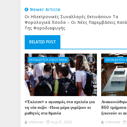
Newer Article
Οι Ηλεκτρονικές Συναλλαγές Εκτινάσουν Τα
Φορολογικά Έσοδα – Οι Νέες Παρεμβάσεις Κατά
Της Φοροδιαφυγής
RELATED POST
ΕΚΠΑΙΔΕΥΣΗ-ΟΙΚΟΓΕΝΕΙΑ
ΕΚΠΑΙΔΕΥΣΗ-
«Έκλεισε» ο αγιασμός στα σχολεία για
Ανακοινώθηκα
τη νέα σεζόν -Ποια μέρα γυρίζουν οι
860 τμήματα
μαθητές στα θρανία
ξεκινούν οι α
Unknown
Aug 07, 2026
Unknown