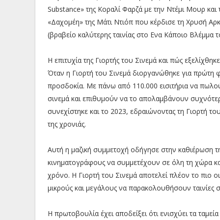
Substance» της Κοραλί Φαρζά με την Ντέμι Μουρ και 
«Δαχομέη» της Μάτι Ντιόπ που κέρδισε τη Χρυσή Αρ
(βραβείο καλύτερης ταινίας στο Ενα Κάποιο Βλέμμα τ
Η επιτυχία της Γιορτής του Σινεμά και πώς εξελίχθηκ
Όταν η Γιορτή του Σινεμά διοργανώθηκε για πρώτη 
προσδοκία. Με πάνω από 110.000 εισιτήρια να πωλού
σινεμά και επιθυμούν να το απολαμβάνουν συχνότερα
συνεχίστηκε και το 2023, εδραιώνοντας τη Γιορτή του
της χρονιάς.
Αυτή η μαζική συμμετοχή οδήγησε στην καθιέρωση τ
κινηματογράφους να συμμετέχουν σε όλη τη χώρα και
χρόνο. Η Γιορτή του Σινεμά αποτελεί πλέον το πιο 
μικρούς και μεγάλους να παρακολουθήσουν ταινίες σε
Η πρωτοβουλία έχει αποδείξει ότι ενισχύει τα ταμε