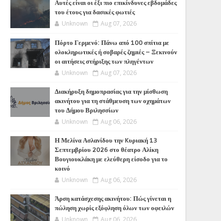
Αυτές είναι οι έξι πιο επικίνδυνες εβδομάδες
του έτους για δασικές φωτιές
Unknown
Aug 07, 2026
Πόρτο Γερμενό: Πάνω από 100 σπίτια με
ολοκληρωτικές ή σοβαρές ζημιές – Ξεκινούν
οι αιτήσεις στήριξης των πληγέντων
Unknown
Aug 07, 2026
Διακήρυξη δημοπρασίας για την μίσθωση
ακινήτου για τη στάθμευση των οχημάτων
του Δήμου Βριλησσίων
Unknown
Aug 06, 2026
Η Μελίνα Ασλανίδου την Kυριακή 13
Σεπτεμβρίου 2026 στο θέατρο Αλίκη
Βουγιουκλάκη με ελεύθερη είσοδο για το
κοινό
Unknown
Aug 06, 2026
Άρση κατάσχεσης ακινήτου: Πώς γίνεται η
πώληση χωρίς εξόφληση όλων των οφειλών
Unknown
Aug 06, 2026