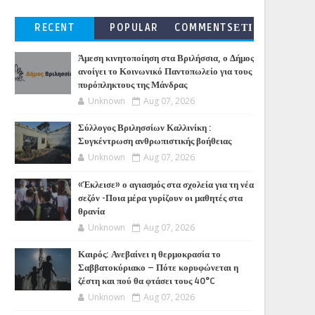
RECENT
POPULAR
COMMENTSΕΤΙ
ΚΕΤΕΣ
Άμεση κινητοποίηση στα Βριλήσσια, ο Δήμος
ανοίγει το Κοινωνικό Παντοπωλείο για τους
πυρόπληκτους της Μάνδρας
Unknown
Aug 07, 2026
Σύλλογος Βριλησσίων Καλλινίκη :
Συγκέντρωση ανθρωπιστικής βοήθειας
Unknown
Aug 07, 2026
«Έκλεισε» ο αγιασμός στα σχολεία για τη νέα
σεζόν -Ποια μέρα γυρίζουν οι μαθητές στα
θρανία
Unknown
Aug 07, 2026
Καιρός: Ανεβαίνει η θερμοκρασία το
Σαββατοκύριακο – Πότε κορυφώνεται η
ζέστη και πού θα φτάσει τους 40°C
Unknown
Aug 07, 2026