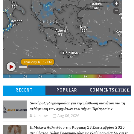
RECENT
POPULAR
COMMENTSΕΤΙΚΕ
ΤΕΣ
Διακήρυξη δημοπρασίας για την μίσθωση ακινήτου για τη
στάθμευση των οχημάτων του Δήμου Βριλησσίων
Unknown
Aug 06, 2026
Η Μελίνα Ασλανίδου την Kυριακή 13 Σεπτεμβρίου 2026
στο θέατρο Αλίκη Βουγιουκλάκη με ελεύθερη είσοδο για το