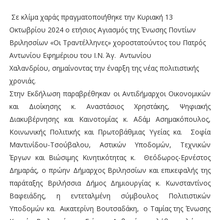
Σε κλίμα χαράς πραγματοποιήθηκε την Κυριακή 13
Οκτωβρίου 2024 ο ετήσιος Αγιασμός της Ένωσης Ποντίων
Βριλησσίων «Οι Τραντέλληνες» χοροστατούντος του Πατρός
Αντωνίου Εφημέριου του Ι.Ν. Άγ. Αντωνίου
Χαλανδρίου, σημαίνοντας την έναρξη της νέας πολιτιστικής
χρονιάς.
Στην Εκδήλωση παραβρέθηκαν οι Αντιδήμαρχοι Οικονομικών
και Διοίκησης κ. Αναστάσιος Χρηστάκης, Ψηφιακής
Διακυβέρνησης και Καινοτομίας κ. Αδάμ Ασημακόπουλος,
Κοινωνικής Πολιτικής και Πρωτοβάθμιας Υγείας κα. Σοφία
Μαντινίδου-Τσούβαλου, Αστικών Υποδομών, Τεχνικών
Έργων και Βιώσιμης Κινητικότητας κ. Θεόδωρος-Ερνέστος
Δημαράς, ο πρώην Δήμαρχος Βριλησσίων και επικεφαλής της
παράταξης Βριλήσσια Δήμος Δημιουργίας κ. Κωνσταντίνος
Βαφειάδης, η εντεταλμένη σύμβουλος Πολιτιστικών
Υποδομών κα. Αικατερίνη Βουτσαδάκη, ο Ταμίας της Ένωσης