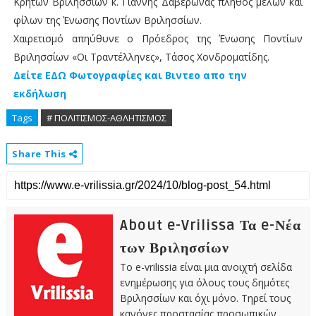
Κρητών Βριλησσίων κ. Γιάννης Δαβερώνας πλήθος μελών και
φίλων της Ένωσης Ποντίων Βριλησσίων.
Χαιρετισμό απηύθυνε ο Πρόεδρος της Ένωσης Ποντίων
Βριλησσίων «Οι Τραντέλληνες», Τάσος Χονδροματίδης.
Δείτε ΕΔΩ Φωτογραφίες και Βιντεο απο την
εκδήλωση
Tags
# ΠΟΛΙΤΙΣΜΟΣ-ΑΘΛΗΤΙΣΜΟΣ
Share This
About e-Vrilissa Τα e-Νέα
των Βριλησσίων
Το e-vrilissia είναι μια ανοιχτή σελίδα
ενημέρωσης για όλους τους δημότες
Βριλησσίων και όχι μόνο. Τηρεί τους
κανόνες προστασίας προσωπικών