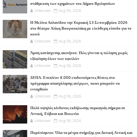
στάθμευση των οχημάτων του Δήμου Βριλησσίων
Unknown
Aug 06, 2026
Η Μελίνα Ασλανίδου την Kυριακή 13 Σεπτεμβρίου 2026
στο θέατρο Αλίκη Βουγιουκλάκη με ελεύθερη είσοδο για το
κοινό
Unknown
Aug 06, 2026
Άρση κατάσχεσης ακινήτου: Πώς γίνεται η πώληση χωρίς
εξόφληση όλων των οφειλών
Unknown
Aug 06, 2026
ΔΥΠΑ: Επιπλέον 8.000 επιδοτούμενες θέσεις στο
πρόγραμμα απασχόλησης ανέργων, ποιοι μπορούν να
ενταχθούν
Unknown
Aug 06, 2026
Πολύ υψηλός κίνδυνος εκδήλωσης πυρκαγιάς σήμερα σε
Αττική, Εύβοια και Βοιωτία
Unknown
Aug 06, 2026
Πυρόπληκτοι: Όλα τα μέτρα στήριξης για Δυτική Αττική και