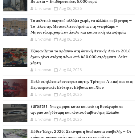
Βοιωτία – Επιδόματα έως 6.000 ευρώ
Unknown
Aug 06, 2026
Το πολιτικό σκηνικό αλλάζει χωρίς να αλλάζει κυβέρνηση –
Το τέλος της Μεταπολίτευσης όπως τη γνωρίζαμε –
Μητσοτάκης χωρίς αντίπαλο και κοινωνική πλειοψηφία
Unknown
Aug 06, 2026
Εξαφανίζεται το πράσινο στη δυτική Αττική: Από το 2018
έχουν γίνει στάχτη πάνω από 480.000 στρέμματα -Δείτε
χάρτη
Unknown
Aug 04, 2026
Πολύ υψηλός κίνδυνος φωτιάς την Τρίτη σε Αττική και στις
Περιφερειακές Ενότητες Εύβοιας και Χίου
Unknown
Aug 04, 2026
Eurostat: Υποχώρησε κάτω και από τη Βουλγαρία σε
αγοραστική δύναμη και κόστος διαβίωσης η Ελλάδα
Unknown
Aug 04, 2026
Πόθεν Έσχες 2026: Ξεκίνησε η διαδικασία υποβολής – Οι
κρίσιμες ημερομηνίες που πρέπει να γνωρίζετε