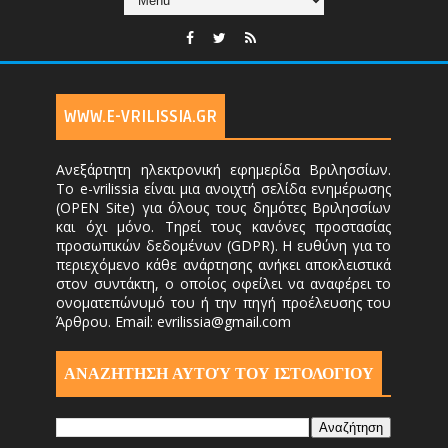
WWW.E-VRILISSIA.GR
Ανεξάρτητη ηλεκτρονική εφημερίδα Βριλησσίων.
Το e-vrilissia είναι μια ανοιχτή σελίδα ενημέρωσης
(OPEN Site) για όλους τους δημότες Βριλησσίων
και όχι μόνο. Τηρεί τους κανόνες προστασίας
προσωπικών δεδομένων (GDPR). Η ευθύνη για το
περιεχόμενο κάθε ανάρτησης ανήκει αποκλειστικά
στον συντάκτη, ο οποίος οφείλει να αναφέρει το
ονοματεπώνυμό του ή την πηγή προέλευσης του
Άρθρου. Email: evrilissia@gmail.com
ΑΝΑΖΗΤΗΣΗ ΑΥΤΟΎ ΤΟΥ ΙΣΤΟΛΟΓΙΟΥ