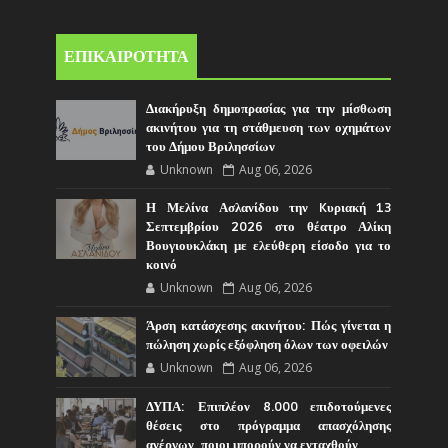
ΕΠΙΚΑΙΡΟΤΗΤΑ
Διακήρυξη δημοπρασίας για την μίσθωση
ακινήτου για τη στάθμευση των οχημάτων
του Δήμου Βριλησσίων
Unknown
Aug 06, 2026
Η Μελίνα Ασλανίδου την Kυριακή 13
Σεπτεμβρίου 2026 στο θέατρο Αλίκη
Βουγιουκλάκη με ελεύθερη είσοδο για το
κοινό
Unknown
Aug 06, 2026
Άρση κατάσχεσης ακινήτου: Πώς γίνεται η
πώληση χωρίς εξόφληση όλων των οφειλών
Unknown
Aug 06, 2026
ΔΥΠΑ: Επιπλέον 8.000 επιδοτούμενες
θέσεις στο πρόγραμμα απασχόλησης
ανέργων, ποιοι μπορούν να ενταχθούν