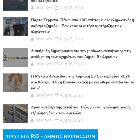
δασικές φωτιές
Unknown
Aug 07, 2026
Πόρτο Γερμενό: Πάνω από 100 σπίτια με ολοκληρωτικές ή
σοβαρές ζημιές – Ξεκινούν οι αιτήσεις στήριξης των
πληγέντων
Unknown
Aug 07, 2026
Διακήρυξη δημοπρασίας για την μίσθωση ακινήτου για τη
στάθμευση των οχημάτων του Δήμου Βριλησσίων
Unknown
Aug 06, 2026
Η Μελίνα Ασλανίδου την Kυριακή 13 Σεπτεμβρίου 2026
στο θέατρο Αλίκη Βουγιουκλάκη με ελεύθερη είσοδο για το
κοινό
Unknown
Aug 06, 2026
Άρση κατάσχεσης ακινήτου: Πώς γίνεται η πώληση χωρίς
εξόφληση όλων των οφειλών
Unknown
Aug 06, 2026
ΔΙΑΥΓΕΙΑ RSS - ΔΗΜΟΣ ΒΡΙΛΗΣΣΙΩΝ