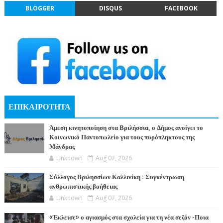
BLOGGER
DISQUS
FACEBOOK
ΕΠΙΚΑΙΡΟΤΗΤΑ
Άμεση κινητοποίηση στα Βριλήσσια, ο Δήμος ανοίγει το
Κοινωνικό Παντοπωλείο για τους πυρόπληκτους της
Μάνδρας
Unknown
Aug 07, 2026
Σύλλογος Βριλησσίων Καλλινίκη : Συγκέντρωση
ανθρωπιστικής βοήθειας
Unknown
Aug 07, 2026
«Έκλεισε» ο αγιασμός στα σχολεία για τη νέα σεζόν -Ποια