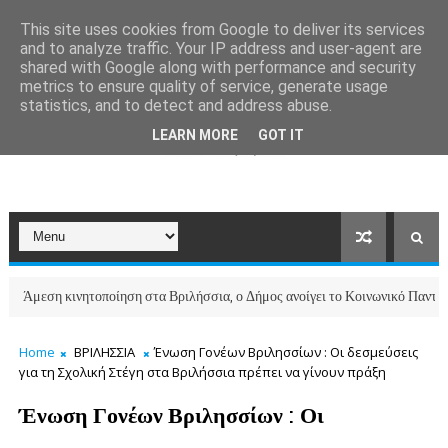
This site uses cookies from Google to deliver its services
and to analyze traffic. Your IP address and user-agent are
shared with Google along with performance and security
metrics to ensure quality of service, generate usage
statistics, and to detect and address abuse.
LEARN MORE
GOT IT
ση κινητοποίηση στα Βριλήσσια, ο Δήμος ανοίγει το Κοινωνικό Παντοπωλείο 
Home
ΒΡΙΛΗΣΣΙΑ
Ένωση Γονέων Βριλησσίων : Οι δεσμεύσεις
για τη Σχολική Στέγη στα Βριλήσσια πρέπει να γίνουν πράξη
Ένωση Γονέων Βριλησσίων : Οι