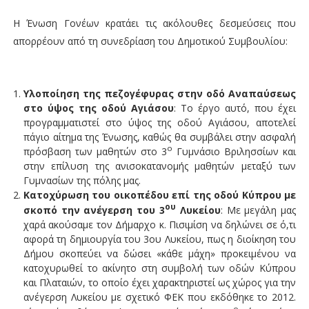
Η Ένωση Γονέων κρατάει τις ακόλουθες δεσμεύσεις που
απορρέουν από τη συνεδρίαση του Δημοτικού Συμβουλίου:
Υλοποίηση της πεζογέφυρας στην οδό Αναπαύσεως
στο ύψος της οδού Αγιάσου
: Το έργο αυτό, που έχει
προγραμματιστεί στο ύψος της οδού Αγιάσου, αποτελεί
πάγιο αίτημα της Ένωσης, καθώς θα συμβάλει στην ασφαλή
ο
πρόσβαση των μαθητών στο 3
Γυμνάσιο Βριλησσίων και
στην επίλυση της ανισοκατανομής μαθητών μεταξύ των
Γυμνασίων της πόλης μας.
Κατοχύρωση του οικοπέδου επί της οδού Κύπρου με
ου
σκοπό την ανέγερση του 3
Λυκείου
: Με μεγάλη μας
χαρά ακούσαμε τον Δήμαρχο κ. Πισιμίση να δηλώνει σε ό,τι
αφορά τη δημιουργία του 3ου Λυκείου, πως η διοίκηση του
Δήμου σκοπεύει να δώσει «κάθε μάχη» προκειμένου να
κατοχυρωθεί το ακίνητο στη συμβολή των οδών Κύπρου
και Πλαταιών, το οποίο έχει χαρακτηριστεί ως χώρος για την
ανέγερση Λυκείου με σχετικό ΦΕΚ που εκδόθηκε το 2012.
ο