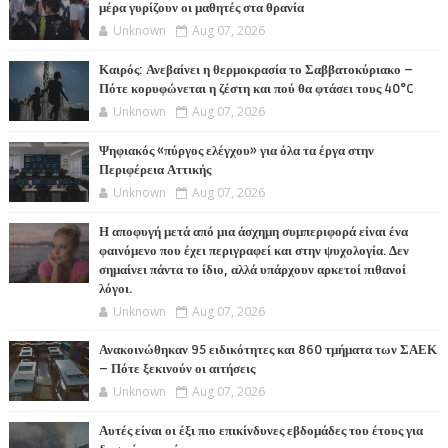
μέρα γυρίζουν οι μαθητές στα θρανία
Unknown
Aug 07, 2026
Καιρός: Ανεβαίνει η θερμοκρασία το Σαββατοκύριακο –
Πότε κορυφώνεται η ζέστη και πού θα φτάσει τους 40°C
Unknown
Aug 07, 2026
Ψηφιακός «πύργος ελέγχου» για όλα τα έργα στην
Περιφέρεια Αττικής
Unknown
Aug 07, 2026
Η αποφυγή μετά από μια άσχημη συμπεριφορά είναι ένα
φαινόμενο που έχει περιγραφεί και στην ψυχολογία. Δεν
σημαίνει πάντα το ίδιο, αλλά υπάρχουν αρκετοί πιθανοί
λόγοι.
Unknown
Aug 07, 2026
Ανακοινώθηκαν 95 ειδικότητες και 860 τμήματα των ΣΑΕΚ
– Πότε ξεκινούν οι αιτήσεις
Unknown
Aug 07, 2026
Αυτές είναι οι έξι πιο επικίνδυνες εβδομάδες του έτους για