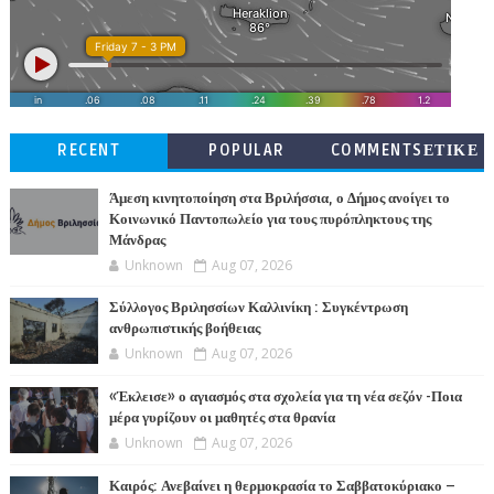
RECENT
POPULAR
COMMENTSΕΤΙΚΕ
ΤΕΣ
Άμεση κινητοποίηση στα Βριλήσσια, ο Δήμος ανοίγει το
Κοινωνικό Παντοπωλείο για τους πυρόπληκτους της
Μάνδρας
Unknown
Aug 07, 2026
Σύλλογος Βριλησσίων Καλλινίκη : Συγκέντρωση
ανθρωπιστικής βοήθειας
Unknown
Aug 07, 2026
«Έκλεισε» ο αγιασμός στα σχολεία για τη νέα σεζόν -Ποια
μέρα γυρίζουν οι μαθητές στα θρανία
Unknown
Aug 07, 2026
Καιρός: Ανεβαίνει η θερμοκρασία το Σαββατοκύριακο –