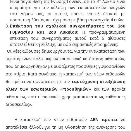
Είναι πάγια θέση της Ένωσης Γονέων, ότι το 3
Λύκειο είναι
απαραίτητο για την κάλυψη των εκπαιδευτικών αναγκών
του Δήμου μας, οι οποίες πρέπει να εξετάζονται με
προοπτική 30ετίας και όχι μόνο με βάση τα στοιχεία 4 ετών.
Επέκταση του σχολικού συγκροτήματος του 2ου
Γυμνασίου και 2ου Λυκείου
: Η προγραμματισμένη
επέκταση του συγκροτήματος αυτού κατά 6 αίθουσες
αποτελεί θετική εξέλιξη, με δύο σημαντικές επισημάνεις:
¾
Οι νέες αίθουσες δημιουργούνται για την αντικατάσταση των
υφιστάμενων πολύ μικρών και σε κακή κατάσταση αιθουσών,
που δημιουργήθηκαν με αυθαίρετες προσθήκες γυψοσανίδων
στο κτίριο. Κατά συνέπεια, η κατασκευή των νέων αιθουσών
θα πρέπει να συνοδευτεί με την
ταυτόχρονη αποξήλωση
όλων των εσωτερικών «προσθηκών»
και των προκάτ
αιθουσών, που τώρα κακώς χρησιμοποιούνται ως «αίθουσες
διδασκαλίας».
¾
Η κατασκευή των νέων αιθουσών
ΔΕΝ πρέπει
να
αποτελέσει άλλοθι για τη μη υλοποίηση της ανέγερσης του