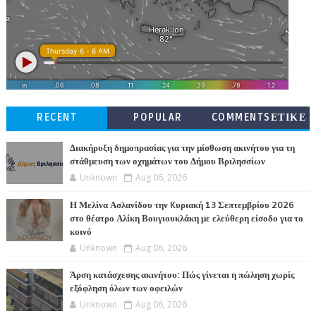
RECENT
POPULAR
COMMENTSΕΤΙΚΕ
ΤΕΣ
Διακήρυξη δημοπρασίας για την μίσθωση ακινήτου για τη
στάθμευση των οχημάτων του Δήμου Βριλησσίων
Unknown
Aug 06, 2026
Η Μελίνα Ασλανίδου την Kυριακή 13 Σεπτεμβρίου 2026
στο θέατρο Αλίκη Βουγιουκλάκη με ελεύθερη είσοδο για το
κοινό
Unknown
Aug 06, 2026
Άρση κατάσχεσης ακινήτου: Πώς γίνεται η πώληση χωρίς
εξόφληση όλων των οφειλών
Unknown
Aug 06, 2026