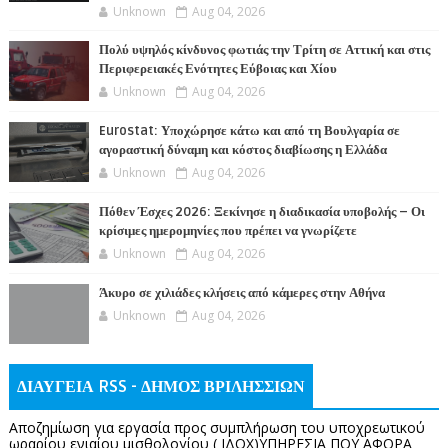
Unknown
Aug 04, 2026
Πολύ υψηλός κίνδυνος φωτιάς την Τρίτη σε Αττική και στις
Περιφερειακές Ενότητες Εύβοιας και Χίου
Unknown
Aug 04, 2026
Eurostat: Υποχώρησε κάτω και από τη Βουλγαρία σε
αγοραστική δύναμη και κόστος διαβίωσης η Ελλάδα
Unknown
Aug 04, 2026
Πόθεν Έσχες 2026: Ξεκίνησε η διαδικασία υποβολής – Οι
κρίσιμες ημερομηνίες που πρέπει να γνωρίζετε
Unknown
Aug 04, 2026
Άκυρο σε χιλιάδες κλήσεις από κάμερες στην Αθήνα
Unknown
Aug 04, 2026
ΔΙΑΥΓΕΙΑ RSS - ΔΗΜΟΣ ΒΡΙΛΗΣΣΙΩΝ
Αποζημίωση για εργασία προς συμπλήρωση του υποχρεωτικού
ωραρίου ενιαίου μισθολογίου ( ΙΔΟΧ)ΥΠΗΡΕΣΙΑ ΠΟΥ ΑΦΟΡΑ