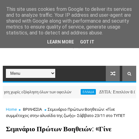
This site uses cookies from Google to deliver its services
and to analyze traffic. Your IP address and user-agent are
shared with Google along with performance and security
metrics to ensure quality of service, generate usage
statistics, and to detect and address abuse.
LEARN MORE
GOT IT
χωρίς εξόφληση όλων των οφειλών
ΔΥΠΑ: Επιπλέον 8.000 επιδο
ΕΛΛΑΔΑ
Home
ΒΡΙΛΗΣΣΙΑ
Σεμινάριο Πρώτων Βοηθειών: «Γίνε
συμμέτοχος στην αλυσίδα της ζωής»- Σάββατο 23/11 στο ΤΥΠΕΤ
Σεμινάριο Πρώτων Βοηθειών: «Γίνε