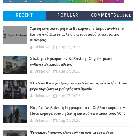
RECENT
POPULAR
COMMENTSΕΤΙΚΕ
ΤΕΣ
Άμεση κινητοποίηση στα Βριλήσσια, ο Δήμος ανοίγει το
Κοινωνικό Παντοπωλείο για τους πυρόπληκτους της
Μάνδρας
Unknown
Aug 07, 2026
Σύλλογος Βριλησσίων Καλλινίκη : Συγκέντρωση
ανθρωπιστικής βοήθειας
Unknown
Aug 07, 2026
«Έκλεισε» ο αγιασμός στα σχολεία για τη νέα σεζόν -Ποια
μέρα γυρίζουν οι μαθητές στα θρανία
Unknown
Aug 07, 2026
Καιρός: Ανεβαίνει η θερμοκρασία το Σαββατοκύριακο –
Πότε κορυφώνεται η ζέστη και πού θα φτάσει τους 40°C
Unknown
Aug 07, 2026
Ψηφιακός «πύργος ελέγχου» για όλα τα έργα στην