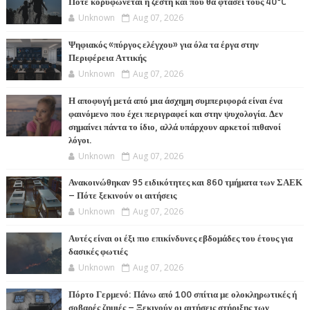
Πότε κορυφώνεται η ζέστη και πού θα φτάσει τους 40°C
Unknown
Aug 07, 2026
Ψηφιακός «πύργος ελέγχου» για όλα τα έργα στην
Περιφέρεια Αττικής
Unknown
Aug 07, 2026
Η αποφυγή μετά από μια άσχημη συμπεριφορά είναι ένα
φαινόμενο που έχει περιγραφεί και στην ψυχολογία. Δεν
σημαίνει πάντα το ίδιο, αλλά υπάρχουν αρκετοί πιθανοί
λόγοι.
Unknown
Aug 07, 2026
Ανακοινώθηκαν 95 ειδικότητες και 860 τμήματα των ΣΑΕΚ
– Πότε ξεκινούν οι αιτήσεις
Unknown
Aug 07, 2026
Αυτές είναι οι έξι πιο επικίνδυνες εβδομάδες του έτους για
δασικές φωτιές
Unknown
Aug 07, 2026
Πόρτο Γερμενό: Πάνω από 100 σπίτια με ολοκληρωτικές ή
σοβαρές ζημιές – Ξεκινούν οι αιτήσεις στήριξης των