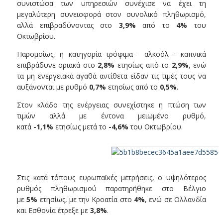
συνιστώσα των υπηρεσιών συνέχισε να έχει τη
μεγαλύτερη συνεισφορά στον συνολικό πληθωρισμό,
αλλά επιβραδύνοντας στο
3,9%
από το
4%
του
Οκτωβρίου.
Παρομοίως, η κατηγορία τρόφιμα - αλκοόλ - καπνικά
επιβράδυνε οριακά στο
2,8%
ετησίως από το
2,9%
, ενώ
τα μη ενεργειακά αγαθά αντίθετα είδαν τις τιμές τους να
αυξάνονται με ρυθμό
0,7%
ετησίως από το
0,5%
.
Στον κλάδο της ενέργειας συνεχίστηκε η πτώση των
τιμών αλλά με έντονα μειωμένο ρυθμό,
κατά
-1,1%
ετησίως μετά το
-4,6%
του Οκτωβρίου.
Στις κατά τόπους ευρωπαϊκές μετρήσεις, ο υψηλότερος
ρυθμός πληθωρισμού παρατηρήθηκε στο Βέλγιο
με
5%
ετησίως, με την Κροατία στο
4%
, ενώ σε Ολλανδία
και Εσθονία έτρεξε με
3,8%
.