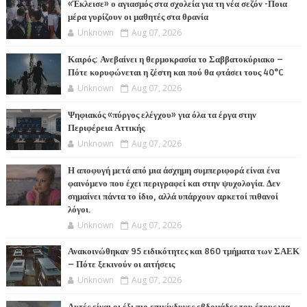
«Έκλεισε» ο αγιασμός στα σχολεία για τη νέα σεζόν -Ποια
μέρα γυρίζουν οι μαθητές στα θρανία
Unknown
Aug 07, 2026
Καιρός: Ανεβαίνει η θερμοκρασία το Σαββατοκύριακο –
Πότε κορυφώνεται η ζέστη και πού θα φτάσει τους 40°C
Unknown
Aug 07, 2026
Ψηφιακός «πύργος ελέγχου» για όλα τα έργα στην
Περιφέρεια Αττικής
Unknown
Aug 07, 2026
Η αποφυγή μετά από μια άσχημη συμπεριφορά είναι ένα
φαινόμενο που έχει περιγραφεί και στην ψυχολογία. Δεν
σημαίνει πάντα το ίδιο, αλλά υπάρχουν αρκετοί πιθανοί
λόγοι.
Unknown
Aug 07, 2026
Ανακοινώθηκαν 95 ειδικότητες και 860 τμήματα των ΣΑΕΚ
– Πότε ξεκινούν οι αιτήσεις
Unknown
Aug 07, 2026