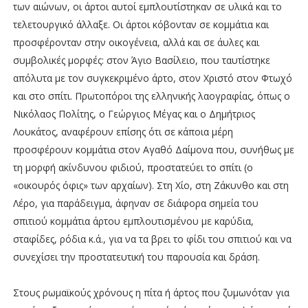
των αιώνων, οι άρτοι αυτοί εμπλουτίστηκαν σε υλικά και το
τελετουργικό άλλαξε. Οι άρτοι κόβονταν σε κομμάτια και
προσφέρονταν στην οικογένεια, αλλά και σε άυλες και
συμβολικές μορφές: στον Άγιο Βασίλειο, που ταυτίστηκε
απόλυτα με τον συγκεκριμένο άρτο, στον Χριστό στον Φτωχό
και στο σπίτι. Πρωτοπόροι της ελληνικής λαογραφίας, όπως ο
Νικόλαος Πολίτης, ο Γεώργιος Μέγας και ο Δημήτριος
Λουκάτος, αναφέρουν επίσης ότι σε κάποια μέρη
προσφέρουν κομμάτια στον Αγαθό Δαίμονα που, συνήθως με
τη μορφή ακίνδυνου φιδιού, προστατεύει το σπίτι (ο
«οικουρός όφις» των αρχαίων). Στη Χίο, στη Ζάκυνθο και στη
Λέρο, για παράδειγμα, άφηναν σε διάφορα σημεία του
σπιτιού κομμάτια άρτου εμπλουτισμένου με καρύδια,
σταφίδες, ρόδια κ.ά., για να τα βρει το φίδι του σπιτιού και να
συνεχίσει την προστατευτική του παρουσία και δράση.
Στους ρωμαϊκούς χρόνους η πίτα ή άρτος που ζυμωνόταν για