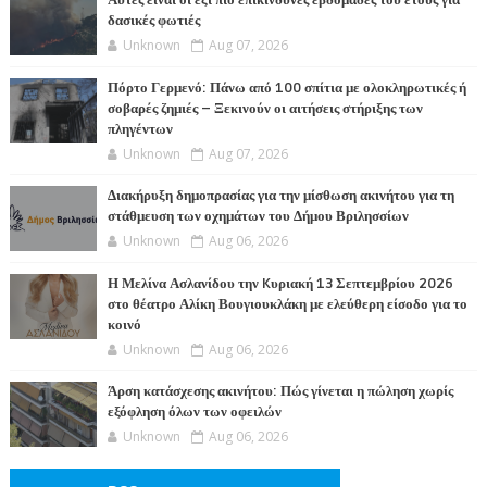
Αυτές είναι οι έξι πιο επικίνδυνες εβδομάδες του έτους για
δασικές φωτιές
Unknown
Aug 07, 2026
Πόρτο Γερμενό: Πάνω από 100 σπίτια με ολοκληρωτικές ή
σοβαρές ζημιές – Ξεκινούν οι αιτήσεις στήριξης των
πληγέντων
Unknown
Aug 07, 2026
Διακήρυξη δημοπρασίας για την μίσθωση ακινήτου για τη
στάθμευση των οχημάτων του Δήμου Βριλησσίων
Unknown
Aug 06, 2026
Η Μελίνα Ασλανίδου την Kυριακή 13 Σεπτεμβρίου 2026
στο θέατρο Αλίκη Βουγιουκλάκη με ελεύθερη είσοδο για το
κοινό
Unknown
Aug 06, 2026
Άρση κατάσχεσης ακινήτου: Πώς γίνεται η πώληση χωρίς
εξόφληση όλων των οφειλών
Unknown
Aug 06, 2026