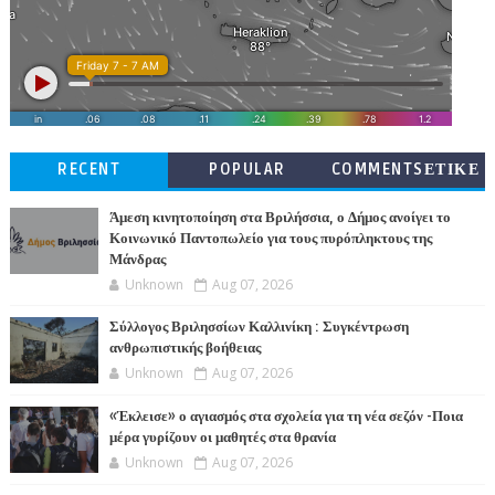
RECENT
POPULAR
COMMENTSΕΤΙΚΕ
ΤΕΣ
Άμεση κινητοποίηση στα Βριλήσσια, ο Δήμος ανοίγει το
Κοινωνικό Παντοπωλείο για τους πυρόπληκτους της
Μάνδρας
Unknown
Aug 07, 2026
Σύλλογος Βριλησσίων Καλλινίκη : Συγκέντρωση
ανθρωπιστικής βοήθειας
Unknown
Aug 07, 2026
«Έκλεισε» ο αγιασμός στα σχολεία για τη νέα σεζόν -Ποια
μέρα γυρίζουν οι μαθητές στα θρανία
Unknown
Aug 07, 2026