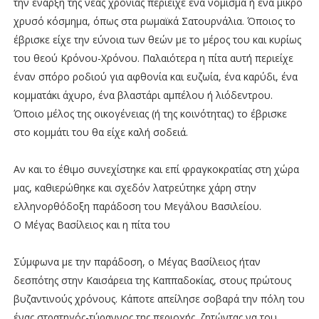
την έναρξη της νέας χρονιάς περιείχε ένα νόμισμα ή ένα μικρό
χρυσό κόσμημα, όπως στα ρωμαϊκά Σατουρνάλια. Όποιος το
έβρισκε είχε την εύνοια των θεών με το μέρος του και κυρίως
του θεού Κρόνου-Χρόνου. Παλαιότερα η πίτα αυτή περιείχε
έναν σπόρο ροδιού για αφθονία και ευζωία, ένα καρύδι, ένα
κομματάκι άχυρο, ένα βλαστάρι αμπέλου ή λιόδεντρου.
Όποιο μέλος της οικογένειας (ή της κοινότητας) το έβρισκε
στο κομμάτι του θα είχε καλή σοδειά.
Αν και το έθιμο συνεχίστηκε και επί φραγκοκρατίας στη χώρα
μας, καθιερώθηκε και σχεδόν λατρεύτηκε χάρη στην
ελληνορθόδοξη παράδοση του Μεγάλου Βασιλείου.
Ο Μέγας Βασίλειος και η πίτα του
Σύμφωνα με την παράδοση, ο Μέγας Βασίλειος ήταν
δεσπότης στην Καισάρεια της Καππαδοκίας, στους πρώτους
βυζαντινούς χρόνους. Κάποτε απείλησε σοβαρά την πόλη του
ένας στρατηγός-τύραννος της περιοχής, ζητώντας να του