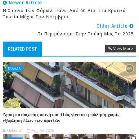
Newer Article
Η Χρονιά Των Φόρων: Πάνω Από 60 Δισ. Στα Κρατικά
Ταμεία Μέχρι Τον Νοέμβριο
Older Article
Τι Περιμένουμε Στην Τσέπη Μας Το 2025
View More
RELATED POST
ΕΛΛΑΔΑ
Άρση κατάσχεσης ακινήτου: Πώς γίνεται η πώληση χωρίς
εξόφληση όλων των οφειλών
Unknown
Aug 06, 2026