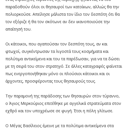
παραδοθούν όλοι οι θησαυροί των κατοίκων, αλλιώς θα την
πολιορκούσε. Απείλησε μάλιστα τον ίδιο τον δεσπότη ότι θα
τον εξόριζε ή θα τον σκότωνε αν δεν ικανοποιούσε την
απαίτησή του.
Οι κάτοικοι, που αγαπούσαν τον δεσπότη τους, αν και
φτωχοί, συγκέντρωσαν τα λιγοστά τους κοσμήματα και
πολύτιμα αντικείμενα και του τα παρέδωσαν, για να τα δώσει
με τη σειρά του στον στρατηγό. Σε άλλες καταγραφές φαίνεται
πως ενεργοποιήθηκαν μόνο οι πλούσιοι κάτοικοι και οι
άρχοντες, προσφέροντας τους θησαυρούς τους.
Την παραμονή της παράδοσης των θησαυρών στον τύραννο,
ο Άγιος Μερκούριος επιτέθηκε με αγγελικά στρατεύματα στον
εχθρό και τον υποχρέωσε σε φυγή. Έτσι η πόλη γλίτωσε.
Ο Μέγας Βασίλειος έμεινε με τα πολύτιμα αντικείμενα στα