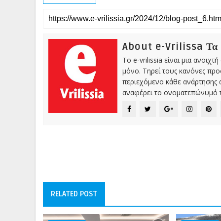
About e-Vrilissa Τα
Το e-vrilissia είναι μια ανοι
μόνο. Τηρεί τους κανόνες πρ
περιεχόμενο κάθε ανάρτησης α
αναφέρει το ονοματεπώνυμό τ
RELATED POST