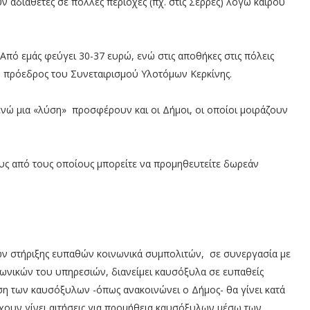
αδιάθετες σε πολλές περιοχές (πχ. στις Σέρρες) λόγω καιρού
. Από εμάς φεύγει 30-37 ευρώ, ενώ στις αποθήκες στις πόλεις
ο πρόεδρος του Συνεταιρισμού Υλοτόμων Κερκίνης.
 ενώ μια «λύση» προσφέρουν και οι Δήμοι, οι οποίοι μοιράζουν
μους από τους οποίους μπορείτε να προμηθευτείτε δωρεάν
ν στήριξης ευπαθών κοινωνικά συμπολιτών, σε συνεργασία με
νωνικών του υπηρεσιών, διανείμει καυσόξυλα σε ευπαθείς
ση των καυσόξυλων -όπως ανακοινώνει ο Δήμος- θα γίνει κατά
χουν γίνει αιτήσεις για προμήθεια καυσόξυλων μέσω των