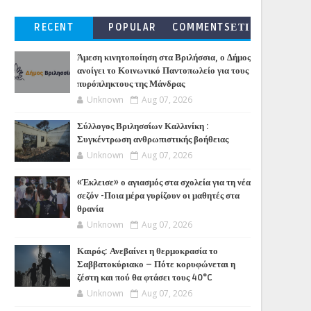
RECENT
POPULAR
COMMENTSΕΤΙ
ΚΕΤΕΣ
Άμεση κινητοποίηση στα Βριλήσσια, ο Δήμος
ανοίγει το Κοινωνικό Παντοπωλείο για τους
πυρόπληκτους της Μάνδρας
Unknown
Aug 07, 2026
Σύλλογος Βριλησσίων Καλλινίκη :
Συγκέντρωση ανθρωπιστικής βοήθειας
Unknown
Aug 07, 2026
«Έκλεισε» ο αγιασμός στα σχολεία για τη νέα
σεζόν -Ποια μέρα γυρίζουν οι μαθητές στα
θρανία
Unknown
Aug 07, 2026
Καιρός: Ανεβαίνει η θερμοκρασία το
Σαββατοκύριακο – Πότε κορυφώνεται η
ζέστη και πού θα φτάσει τους 40°C
Unknown
Aug 07, 2026