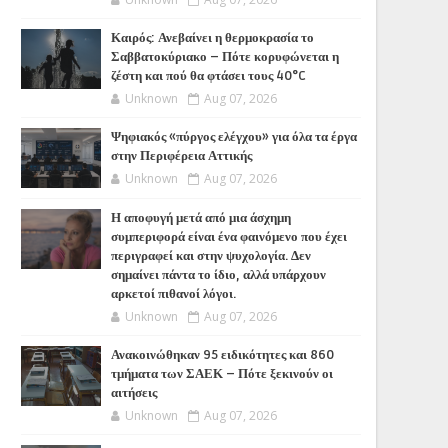
Καιρός: Ανεβαίνει η θερμοκρασία το
Σαββατοκύριακο – Πότε κορυφώνεται η
ζέστη και πού θα φτάσει τους 40°C
Unknown
Aug 07, 2026
Ψηφιακός «πύργος ελέγχου» για όλα τα έργα
στην Περιφέρεια Αττικής
Unknown
Aug 07, 2026
Η αποφυγή μετά από μια άσχημη
συμπεριφορά είναι ένα φαινόμενο που έχει
περιγραφεί και στην ψυχολογία. Δεν
σημαίνει πάντα το ίδιο, αλλά υπάρχουν
αρκετοί πιθανοί λόγοι.
Unknown
Aug 07, 2026
Ανακοινώθηκαν 95 ειδικότητες και 860
τμήματα των ΣΑΕΚ – Πότε ξεκινούν οι
αιτήσεις
Unknown
Aug 07, 2026