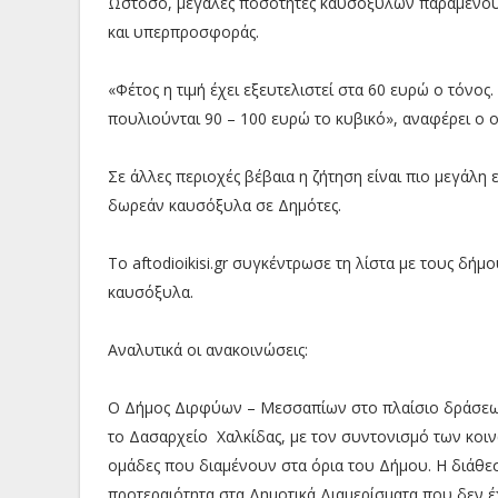
Ωστόσο, μεγάλες ποσότητες καυσόξυλων παραμένουν 
και υπερπροσφοράς.
«Φέτος η τιμή έχει εξευτελιστεί στα 60 ευρώ ο τόνος
πουλιούνται 90 – 100 ευρώ το κυβικό», αναφέρει ο 
Σε άλλες περιοχές βέβαια η ζήτηση είναι πιο μεγάλη
δωρεάν καυσόξυλα σε Δημότες.
Το aftodioikisi.gr συγκέντρωσε τη λίστα με τους δή
καυσόξυλα.
Αναλυτικά οι ανακοινώσεις:
Ο Δήμος Διρφύων – Μεσσαπίων στο πλαίσιο δράσεω
το Δασαρχείο Χαλκίδας, με τον συντονισμό των κοι
ομάδες που διαμένουν στα όρια του Δήμου. Η διάθε
προτεραιότητα στα Δημοτικά Διαμερίσματα που δεν έ