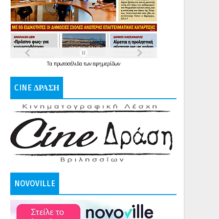
Τα
πρωτοσέλιδα
των
εφημερίδων
CINE ΔΡΑΣΗ
NOVOVILLE