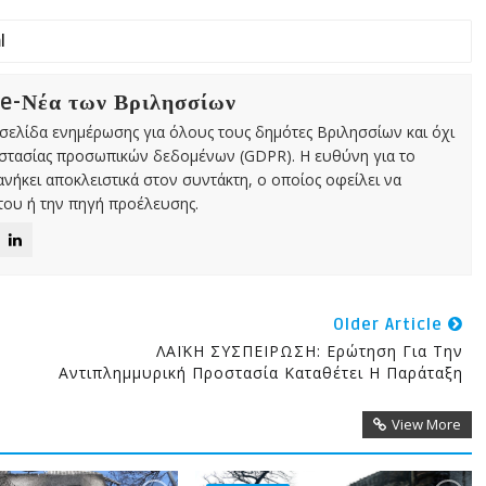
 e-Νέα των Βριλησσίων
χτή σελίδα ενημέρωσης για όλους τους δημότες Βριλησσίων και όχι
οστασίας προσωπικών δεδομένων (GDPR). Η ευθύνη για το
νήκει αποκλειστικά στον συντάκτη, ο οποίος οφείλει να
ου ή την πηγή προέλευσης.
Older Article
ΛΑΪΚΗ ΣΥΣΠΕΙΡΩΣΗ: Ερώτηση Για Την
Αντιπλημμυρική Προστασία Καταθέτει Η Παράταξη
View More