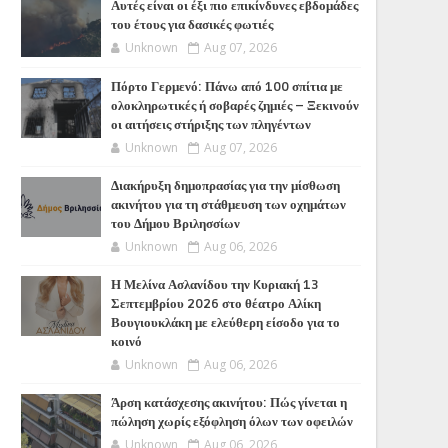
Αυτές είναι οι έξι πιο επικίνδυνες εβδομάδες
του έτους για δασικές φωτιές
Unknown
Aug 07, 2026
Πόρτο Γερμενό: Πάνω από 100 σπίτια με
ολοκληρωτικές ή σοβαρές ζημιές – Ξεκινούν
οι αιτήσεις στήριξης των πληγέντων
Unknown
Aug 07, 2026
Διακήρυξη δημοπρασίας για την μίσθωση
ακινήτου για τη στάθμευση των οχημάτων
του Δήμου Βριλησσίων
Unknown
Aug 06, 2026
Η Μελίνα Ασλανίδου την Kυριακή 13
Σεπτεμβρίου 2026 στο θέατρο Αλίκη
Βουγιουκλάκη με ελεύθερη είσοδο για το
κοινό
Unknown
Aug 06, 2026
Άρση κατάσχεσης ακινήτου: Πώς γίνεται η
πώληση χωρίς εξόφληση όλων των οφειλών
Unknown
Aug 06, 2026