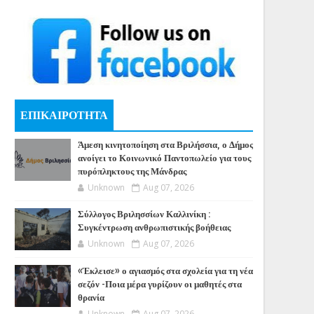
ΕΠΙΚΑΙΡΟΤΗΤΑ
Άμεση κινητοποίηση στα Βριλήσσια, ο Δήμος
ανοίγει το Κοινωνικό Παντοπωλείο για τους
πυρόπληκτους της Μάνδρας
Unknown
Aug 07, 2026
Σύλλογος Βριλησσίων Καλλινίκη :
Συγκέντρωση ανθρωπιστικής βοήθειας
Unknown
Aug 07, 2026
«Έκλεισε» ο αγιασμός στα σχολεία για τη νέα
σεζόν -Ποια μέρα γυρίζουν οι μαθητές στα
θρανία
Unknown
Aug 07, 2026