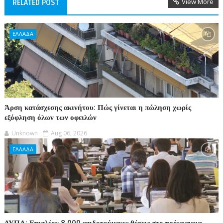
View More
RELATED POST
ΕΛΛΑΔΑ
Άρση κατάσχεσης ακινήτου: Πώς γίνεται η πώληση χωρίς
εξόφληση όλων των οφειλών
Unknown
Aug 06, 2026
ΕΛΛΑΔΑ
ΔΥΠΑ: Επιπλέον 8.000 επιδοτούμενες θέσεις στο πρόγραμμα