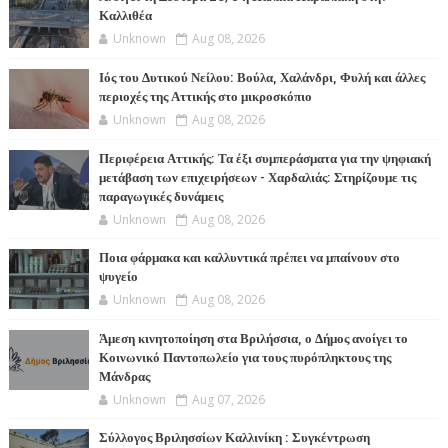
Καλλιθέα
Unknown
Aug 08, 2026
Ιός του Δυτικού Νείλου: Βούλα, Χαλάνδρι, Φυλή και άλλες
περιοχές της Αττικής στο μικροσκόπιο
Unknown
Aug 08, 2026
Περιφέρεια Αττικής: Τα έξι συμπεράσματα για την ψηφιακή
μετάβαση των επιχειρήσεων - Χαρδαλιάς: Στηρίζουμε τις
παραγωγικές δυνάμεις
Unknown
Aug 08, 2026
Ποια φάρμακα και καλλυντικά πρέπει να μπαίνουν στο
ψυγείο
Unknown
Aug 08, 2026
Άμεση κινητοποίηση στα Βριλήσσια, ο Δήμος ανοίγει το
Κοινωνικό Παντοπωλείο για τους πυρόπληκτους της
Μάνδρας
Unknown
Aug 07, 2026
Σύλλογος Βριλησσίων Καλλινίκη : Συγκέντρωση