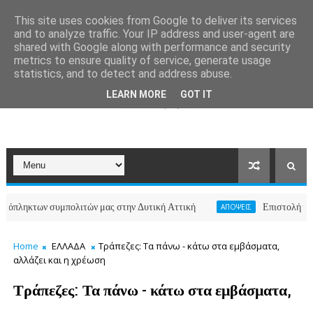
This site uses cookies from Google to deliver its services
and to analyze traffic. Your IP address and user-agent are
shared with Google along with performance and security
metrics to ensure quality of service, generate usage
statistics, and to detect and address abuse.
LEARN MORE
GOT IT
των συμπολιτών μας στην Δυτική Αττική
Επιστολή κατοίκων τ
ΑΠΟΨΕΙΣ
Home
ΕΛΛΑΔΑ
Τράπεζες: Τα πάνω - κάτω στα εμβάσματα,
αλλάζει και η χρέωση
Τράπεζες: Τα πάνω - κάτω στα εμβάσματα,