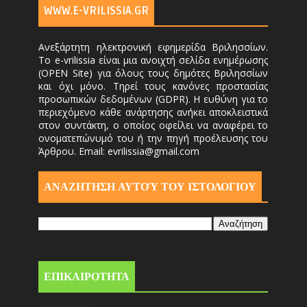
WWW.E-VRILISSIA.GR
Ανεξάρτητη ηλεκτρονική εφημερίδα Βριλησσίων.
Το e-vrilissia είναι μια ανοιχτή σελίδα ενημέρωσης
(OPEN Site) για όλους τους δημότες Βριλησσίων
και όχι μόνο. Τηρεί τους κανόνες προστασίας
προσωπικών δεδομένων (GDPR). Η ευθύνη για το
περιεχόμενο κάθε ανάρτησης ανήκει αποκλειστικά
στον συντάκτη, ο οποίος οφείλει να αναφέρει το
ονοματεπώνυμό του ή την πηγή προέλευσης του
Άρθρου. Email: evrilissia@gmail.com
ΑΝΑΖΗΤΗΣΗ ΑΥΤΟΎ ΤΟΥ ΙΣΤΟΛΟΓΙΟΥ
ΕΠΙΚΑΙΡΟΤΗΤΑ