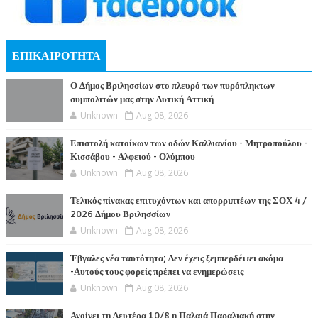
ΕΠΙΚΑΙΡΟΤΗΤΑ
Ο Δήμος Βριλησσίων στο πλευρό των πυρόπληκτων
συμπολιτών μας στην Δυτική Αττική
Unknown
Aug 08, 2026
Επιστολή κατοίκων των οδών Καλλιανίου - Μητροπούλου -
Κισσάβου - Αλφειού - Ολύμπου
Unknown
Aug 08, 2026
Τελικός πίνακας επιτυχόντων και απορριπτέων της ΣΟΧ 4 /
2026 Δήμου Βριλησσίων
Unknown
Aug 08, 2026
Έβγαλες νέα ταυτότητα; Δεν έχεις ξεμπερδέψει ακόμα
-Αυτούς τους φορείς πρέπει να ενημερώσεις
Unknown
Aug 08, 2026
Ανοίγει τη Δευτέρα 10/8 η Παλαιά Παραλιακή στην