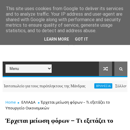
This site uses cookies from Google to deliver its services
and to analyze traffic. Your IP address and user-agent are
shared with Google along with performance and security
metrics to ensure quality of service, generate usage
statistics, and to detect and address abuse.
LEARN MORE
GOT IT
πωλείο για τους πυρόπληκτους της Μάνδρας
Σύλλογος Βριλησσ
ΒΡΙΛΗΣΣΙΑ
Home
ΕΛΛΑΔΑ
Έρχεται μείωση φόρων – Τι εξετάζει το
Υπουργείο Οικονομικών
Έρχεται μείωση φόρων – Τι εξετάζει το