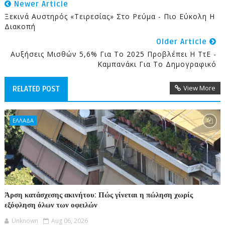
Newer Article
Ξεκινά Αυστηρός «Τειρεσίας» Στο Ρεύμα - Πιο Εύκολη Η
Διακοπή
Older Article
Αυξήσεις Μισθών 5,6% Για Το 2025 Προβλέπει Η ΤτΕ -
Καμπανάκι Για Το Δημογραφικό
View More
RELATED POST
ΕΛΛΑΔΑ
Άρση κατάσχεσης ακινήτου: Πώς γίνεται η πώληση χωρίς
εξόφληση όλων των οφειλών
Unknown
Aug 06, 2026