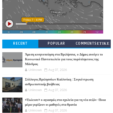
RECENT
POPULAR
COMMENTSΕΤΙΚΕ
ΤΕΣ
Άμεση κινητοποίηση στα Βριλήσσια, ο Δήμος ανοίγει το
Κοινωνικό Παντοπωλείο για τους πυρόπληκτους της
Μάνδρας
Unknown
Aug 07, 2026
Σύλλογος Βριλησσίων Καλλινίκη : Συγκέντρωση
ανθρωπιστικής βοήθειας
Unknown
Aug 07, 2026
«Έκλεισε» ο αγιασμός στα σχολεία για τη νέα σεζόν -Ποια
μέρα γυρίζουν οι μαθητές στα θρανία
Unknown
Aug 07, 2026