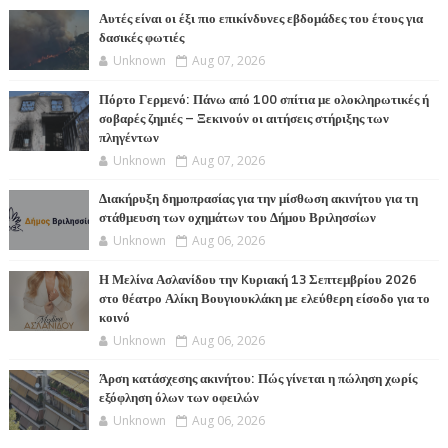
Αυτές είναι οι έξι πιο επικίνδυνες εβδομάδες του έτους για
δασικές φωτιές
Unknown
Aug 07, 2026
Πόρτο Γερμενό: Πάνω από 100 σπίτια με ολοκληρωτικές ή
σοβαρές ζημιές – Ξεκινούν οι αιτήσεις στήριξης των
πληγέντων
Unknown
Aug 07, 2026
Διακήρυξη δημοπρασίας για την μίσθωση ακινήτου για τη
στάθμευση των οχημάτων του Δήμου Βριλησσίων
Unknown
Aug 06, 2026
Η Μελίνα Ασλανίδου την Kυριακή 13 Σεπτεμβρίου 2026
στο θέατρο Αλίκη Βουγιουκλάκη με ελεύθερη είσοδο για το
κοινό
Unknown
Aug 06, 2026
Άρση κατάσχεσης ακινήτου: Πώς γίνεται η πώληση χωρίς
εξόφληση όλων των οφειλών
Unknown
Aug 06, 2026