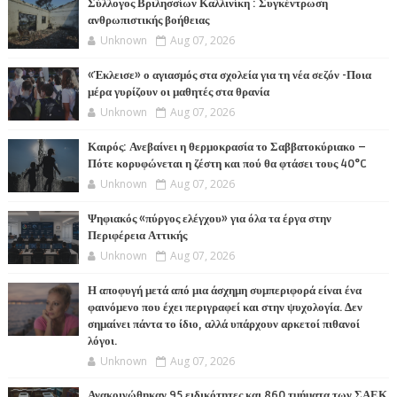
Σύλλογος Βριλησσίων Καλλινίκη : Συγκέντρωση
ανθρωπιστικής βοήθειας
Unknown
Aug 07, 2026
«Έκλεισε» ο αγιασμός στα σχολεία για τη νέα σεζόν -Ποια
μέρα γυρίζουν οι μαθητές στα θρανία
Unknown
Aug 07, 2026
Καιρός: Ανεβαίνει η θερμοκρασία το Σαββατοκύριακο –
Πότε κορυφώνεται η ζέστη και πού θα φτάσει τους 40°C
Unknown
Aug 07, 2026
Ψηφιακός «πύργος ελέγχου» για όλα τα έργα στην
Περιφέρεια Αττικής
Unknown
Aug 07, 2026
Η αποφυγή μετά από μια άσχημη συμπεριφορά είναι ένα
φαινόμενο που έχει περιγραφεί και στην ψυχολογία. Δεν
σημαίνει πάντα το ίδιο, αλλά υπάρχουν αρκετοί πιθανοί
λόγοι.
Unknown
Aug 07, 2026
Ανακοινώθηκαν 95 ειδικότητες και 860 τμήματα των ΣΑΕΚ