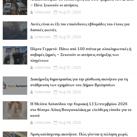
– Πότε ξεκινούν οι αιτήσεις
Unknown
Aug 07, 2026
Αυτές είναι οι έξι πιο επικίνδυνες εβδομάδες του έτους για
δασικές φωτιές
Unknown
Aug 07, 2026
Πόρτο Γερμενό: Πάνω από 100 σπίτια με ολοκληρωτικές ή
σοβαρές ζημιές – Ξεκινούν οι αιτήσεις στήριξης των
πληγέντων
Unknown
Aug 07, 2026
Διακήρυξη δημοπρασίας για την μίσθωση ακινήτου για τη
στάθμευση των οχημάτων του Δήμου Βριλησσίων
Unknown
Aug 06, 2026
Η Μελίνα Ασλανίδου την Kυριακή 13 Σεπτεμβρίου 2026
στο θέατρο Αλίκη Βουγιουκλάκη με ελεύθερη είσοδο για το
κοινό
Unknown
Aug 06, 2026
Άρση κατάσχεσης ακινήτου: Πώς γίνεται η πώληση χωρίς