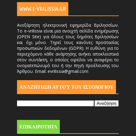
WWW.E-VRILISSIA.GR
Ανεξάρτητη ηλεκτρονική εφημερίδα Βριλησσίων.
Το e-vrilissia είναι μια ανοιχτή σελίδα ενημέρωσης
(OPEN Site) για όλους τους δημότες Βριλησσίων
και όχι μόνο. Τηρεί τους κανόνες προστασίας
προσωπικών δεδομένων (GDPR). Η ευθύνη για το
περιεχόμενο κάθε ανάρτησης ανήκει αποκλειστικά
στον συντάκτη, ο οποίος οφείλει να αναφέρει το
ονοματεπώνυμό του ή την πηγή προέλευσης του
Άρθρου. Email: evrilissia@gmail.com
ΑΝΑΖΗΤΗΣΗ ΑΥΤΟΎ ΤΟΥ ΙΣΤΟΛΟΓΙΟΥ
ΕΠΙΚΑΙΡΟΤΗΤΑ