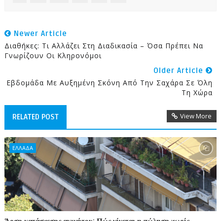
Newer Article
Διαθήκες: Τι Αλλάζει Στη Διαδικασία – Όσα Πρέπει Να
Γνωρίζουν Οι Κληρονόμοι
Older Article
Εβδομάδα Με Αυξημένη Σκόνη Από Την Σαχάρα Σε Όλη
Τη Χώρα
View More
RELATED POST
ΕΛΛΑΔΑ
Άρση κατάσχεσης ακινήτου: Πώς γίνεται η πώληση χωρίς