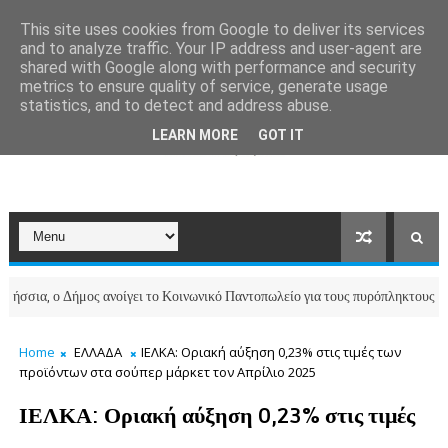
This site uses cookies from Google to deliver its services
and to analyze traffic. Your IP address and user-agent are
shared with Google along with performance and security
metrics to ensure quality of service, generate usage
statistics, and to detect and address abuse.
LEARN MORE
GOT IT
 ο Δήμος ανοίγει το Κοινωνικό Παντοπωλείο για τους πυρόπληκτους της Μάνδ
Home
ΕΛΛΑΔΑ
ΙΕΛΚΑ: Οριακή αύξηση 0,23% στις τιμές των
προϊόντων στα σούπερ μάρκετ τον Απρίλιο 2025
ΙΕΛΚΑ: Οριακή αύξηση 0,23% στις τιμές