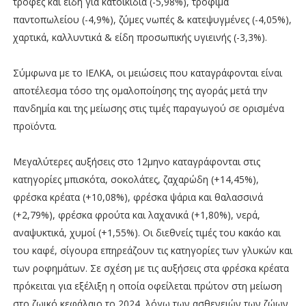
τροφές και είδη για κατοικίδια (-5,98%), τρόφιμα
παντοπωλείου (-4,9%), ζύμες νωπές & κατεψυγμένες (-4,05%),
χαρτικά, καλλυντικά & είδη προσωπικής υγιεινής (-3,3%).
Σύμφωνα με το ΙΕΛΚΑ, οι μειώσεις που καταγράφονται είναι
αποτέλεσμα τόσο της ομαλοποίησης της αγοράς μετά την
πανδημία και της μείωσης στις τιμές παραγωγού σε ορισμένα
προϊόντα.
Μεγαλύτερες αυξήσεις στο 12μηνο καταγράφονται στις
κατηγορίες μπισκότα, σοκολάτες, ζαχαρώδη (+14,45%),
φρέσκα κρέατα (+10,08%), φρέσκα ψάρια και θαλασσινά
(+2,79%), φρέσκα φρούτα και λαχανικά (+1,80%), νερά,
αναψυκτικά, χυμοί (+1,55%). Οι διεθνείς τιμές του κακάο και
του καφέ, σίγουρα επηρεάζουν τις κατηγορίες των γλυκών και
των ροφημάτων. Σε σχέση με τις αυξήσεις στα φρέσκα κρέατα
πρόκειται για εξέλιξη η οποία οφείλεται πρώτον στη μείωση
στο ζωικό κεφάλαιο το 2024, λόγω των ασθενειών των ζώων