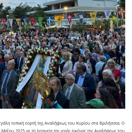
άλη τοπική εορτή της Αναλήψεως του Κυρίου στα Βριλήσσια. Ο
αΐου 2025 με τη λιτανεία της ιεράς εικόνας της Αναλήψεως του