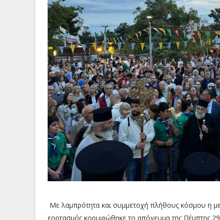
Με λαμπρότητα και συμμετοχή πλήθους κόσμου η μεγ
εορτασμός κορυφώθηκε το απόγευμα της Πέμπτης 29 M