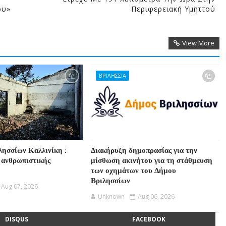
ου»
Περιφερειακή Υμηττού
View More
ΒΡΙΛΗΣΣΙΑ
λησσίων Καλλινίκη :
Διακήρυξη δημοπρασίας για την
 ανθρωπιστικής
μίσθωση ακινήτου για τη στάθμευση
των οχημάτων του Δήμου
Βριλησσίων
Aug 07, 2026
Unknown
Aug 06, 2026
DISQUS
FACEBOOK