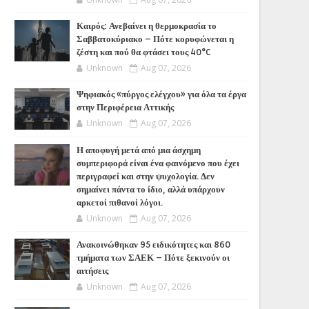
Καιρός: Ανεβαίνει η θερμοκρασία το
Σαββατοκύριακο – Πότε κορυφώνεται η
ζέστη και πού θα φτάσει τους 40°C
Unknown
Aug 07, 2026
Ψηφιακός «πύργος ελέγχου» για όλα τα έργα
στην Περιφέρεια Αττικής
Unknown
Aug 07, 2026
Η αποφυγή μετά από μια άσχημη
συμπεριφορά είναι ένα φαινόμενο που έχει
περιγραφεί και στην ψυχολογία. Δεν
σημαίνει πάντα το ίδιο, αλλά υπάρχουν
αρκετοί πιθανοί λόγοι.
Unknown
Aug 07, 2026
Ανακοινώθηκαν 95 ειδικότητες και 860
τμήματα των ΣΑΕΚ – Πότε ξεκινούν οι
αιτήσεις
Unknown
Aug 07, 2026