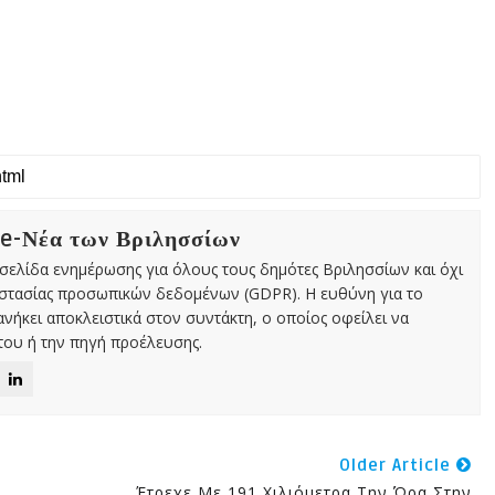
 e-Νέα των Βριλησσίων
χτή σελίδα ενημέρωσης για όλους τους δημότες Βριλησσίων και όχι
οστασίας προσωπικών δεδομένων (GDPR). Η ευθύνη για το
νήκει αποκλειστικά στον συντάκτη, ο οποίος οφείλει να
ου ή την πηγή προέλευσης.
Older Article
Έτρεχε Με 191 Χιλιόμετρα Την Ώρα Στην