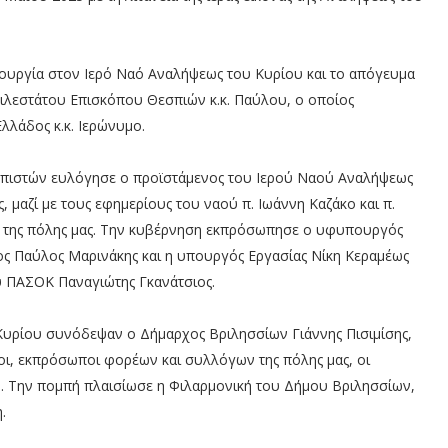
τουργία στον Ιερό Ναό Αναλήψεως του Κυρίου και το απόγευμα
ιλεστάτου Επισκόπου Θεσπιών κ.κ. Παύλου, ο οποίος
λάδος κ.κ. Ιερώνυμο.
ν πιστών ευλόγησε ο προϊστάμενος του Ιερού Ναού Αναλήψεως
μαζί με τους εφημερίους του ναού π. Ιωάννη Καζάκο και π.
ίες της πόλης μας. Την κυβέρνηση εκπρόσωπησε ο υφυπουργός
 Παύλος Μαρινάκης και η υπουργός Εργασίας Νίκη Κεραμέως
του ΠΑΣΟΚ Παναγιώτης Γκανάτσιος.
 Κυρίου συνόδεψαν ο Δήμαρχος Βριλησσίων Γιάννης Πισιμίσης,
οι, εκπρόσωποι φορέων και συλλόγων της πόλης μας, οι
. Την πομπή πλαισίωσε η Φιλαρμονική του Δήμου Βριλησσίων,
η.