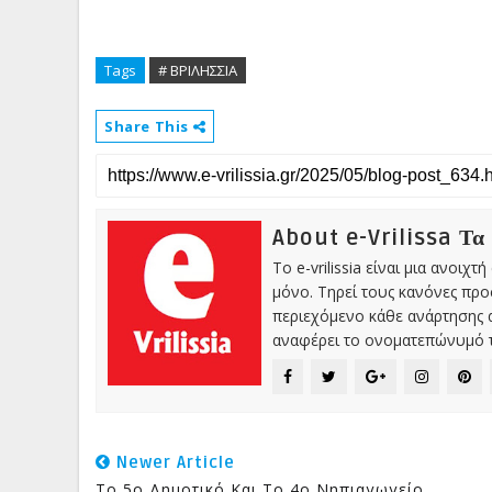
Tags
# ΒΡΙΛΗΣΣΙΑ
Share This
About e-Vrilissa Τα
Το e-vrilissia είναι μια ανοι
μόνο. Τηρεί τους κανόνες πρ
περιεχόμενο κάθε ανάρτησης α
αναφέρει το ονοματεπώνυμό τ
Newer Article
Το 5ο Δημοτικό Και Το 4ο Νηπιαγωγείο