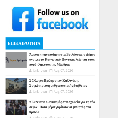
ΕΠΙΚΑΙΡΟΤΗΤΑ
Άμεση κινητοποίηση στα Βριλήσσια, ο Δήμος
ανοίγει το Κοινωνικό Παντοπωλείο για τους
πυρόπληκτους της Μάνδρας
Unknown
Aug 07, 2026
Σύλλογος Βριλησσίων Καλλινίκη :
Συγκέντρωση ανθρωπιστικής βοήθειας
Unknown
Aug 07, 2026
«Έκλεισε» ο αγιασμός στα σχολεία για τη νέα
σεζόν -Ποια μέρα γυρίζουν οι μαθητές στα
θρανία
Unknown
Aug 07, 2026