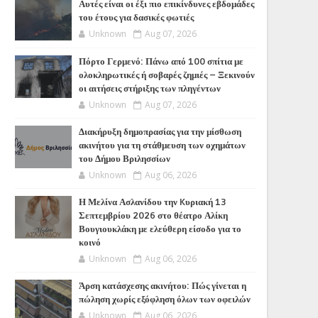
Αυτές είναι οι έξι πιο επικίνδυνες εβδομάδες
του έτους για δασικές φωτιές
Unknown
Aug 07, 2026
Πόρτο Γερμενό: Πάνω από 100 σπίτια με
ολοκληρωτικές ή σοβαρές ζημιές – Ξεκινούν
οι αιτήσεις στήριξης των πληγέντων
Unknown
Aug 07, 2026
Διακήρυξη δημοπρασίας για την μίσθωση
ακινήτου για τη στάθμευση των οχημάτων
του Δήμου Βριλησσίων
Unknown
Aug 06, 2026
Η Μελίνα Ασλανίδου την Kυριακή 13
Σεπτεμβρίου 2026 στο θέατρο Αλίκη
Βουγιουκλάκη με ελεύθερη είσοδο για το
κοινό
Unknown
Aug 06, 2026
Άρση κατάσχεσης ακινήτου: Πώς γίνεται η
πώληση χωρίς εξόφληση όλων των οφειλών
Unknown
Aug 06, 2026