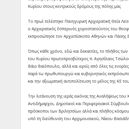
Κυρίου στους κεντρικούς δρόμους της πόλης μας.
Το πρωί τελέστηκε Πανηγυρική Αρχιερατική Θεία Λει
ο Αρχιερατικός Εσπερινός χοροστατούντος του θεοφ
εκπροσώπησε τον Αρχιεπίσκοπο Αθηνών και Πάσης Ελ
Όπως κάθε χρόνο, εδώ και δεκαετίες, το πλήθος τω
του Κυρίου πρωτοπρεσβύτερος π. Αγησίλαος Τσώλος, 
Βάιο Βαϊόπουλο, αλλά και ιερείς από όλες τις ενορ
παρά τω πρωθυπουργώ και κυβερνητικός εκπρόσωπος
και την αξιωματική αντιπολίτευση το μέλος της ΚΕ 
Την λιτάνευση της ιεράς εικόνας της Αναλήψεως του
Αντιδήμαρχοι, Δημοτικοί και Περιφερειακοί Σύμβουλ
πρόσκοποι των Βριλησσίων αλλά και πλήθος κόσμου
υπό τη διεύθυνση του Αρχιμουσικού, Νίκου Βασιάδ