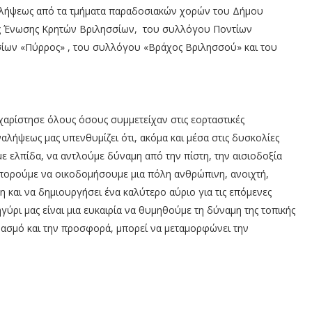
αλήψεως από τα τμήματα παραδοσιακών χορών του Δήμου
ς Ένωσης Κρητών Βριλησσίων, του συλλόγου Ποντίων
ίων «Πύρρος» , του συλλόγου «Βράχος Βριλησσού» και του
αρίστησε όλους όσους συμμετείχαν στις εορταστικές
λήψεως μας υπενθυμίζει ότι, ακόμα και μέσα στις δυσκολίες
 ελπίδα, να αντλούμε δύναμη από την πίστη, την αισιοδοξία
μπορούμε να οικοδομήσουμε μια πόλη ανθρώπινη, ανοιχτή,
η και να δημιουργήσει ένα καλύτερο αύριο για τις επόμενες
γύρι μας είναι μια ευκαιρία να θυμηθούμε τη δύναμη της τοπικής
βασμό και την προσφορά, μπορεί να μεταμορφώνει την