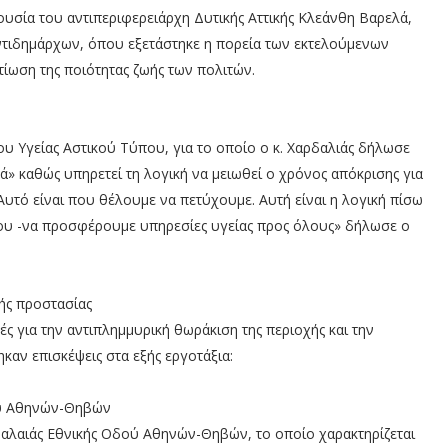
υσία του αντιπεριφερειάρχη Δυτικής Αττικής Κλεάνθη Βαρελά,
αντιδημάρχων, όπου εξετάστηκε η πορεία των εκτελούμενων
τίωση της ποιότητας ζωής των πολιτών.
ου Υγείας Αστικού Τύπου, για το οποίο ο κ. Χαρδαλιάς δήλωσε
ρά» καθώς υπηρετεί τη λογική να μειωθεί ο χρόνος απόκρισης για
Αυτό είναι που θέλουμε να πετύχουμε. Αυτή είναι η λογική πίσω
που -να προσφέρουμε υπηρεσίες υγείας προς όλους» δήλωσε ο
ής προστασίας
ς για την αντιπλημμυρική θωράκιση της περιοχής και την
ν επισκέψεις στα εξής εργοτάξια:
ού Αθηνών-Θηβών
Παλαιάς Εθνικής Οδού Αθηνών-Θηβών, το οποίο χαρακτηρίζεται