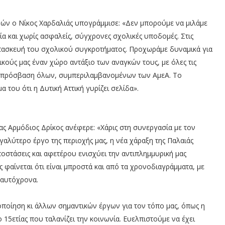
ρών ο Νίκος Χαρδαλιάς υπογράμμισε: «Δεν μπορούμε να μιλάμε
α και χωρίς ασφαλείς, σύγχρονες σχολικές υποδομές. Στις
κατασκευή του σχολικού συγκροτήματος. Προχωράμε δυναμικά για
κούς μας έναν χώρο αντάξιο των αναγκών τους, με όλες τις
η πρόσβαση όλων, συμπεριλαμβανομένων των ΑμεΑ. Το
 του ότι η Δυτική Αττική γυρίζει σελίδα».
ς Αρμόδιος Δρίκος ανέφερε: «Χάρις στη συνεργασία με τον
αλύτερο έργο της περιοχής μας, η νέα χάραξη της Παλαιάς
στάσεις και αφετέρου ενισχύει την αντιπλημμυρική μας
 φαίνεται ότι είναι μπροστά και από τα χρονοδιαγράμματα, με
ταυτόχρονα.
υλοποίηση κι άλλων σημαντικών έργων για τον τόπο μας, όπως η
15ετίας που ταλανίζει την κοινωνία. Ευελπιστούμε να έχει