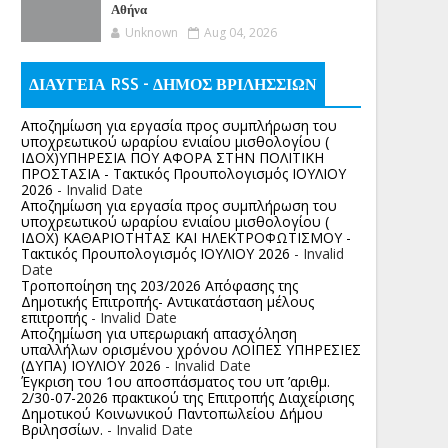
Αθήνα
Unknown
Aug 04, 2026
ΔΙΑΥΓΕΙΑ RSS - ΔΗΜΟΣ ΒΡΙΛΗΣΣΙΩΝ
Αποζημίωση για εργασία προς συμπλήρωση του
υποχρεωτικού ωραρίου ενιαίου μισθολογίου (
ΙΔΟΧ)ΥΠΗΡΕΣΙΑ ΠΟΥ ΑΦΟΡΑ ΣΤΗΝ ΠΟΛΙΤΙΚΗ
ΠΡΟΣΤΑΣΙΑ - Τακτικός Προυπολογισμός ΙΟΥΛΙΟΥ
2026
- Invalid Date
Αποζημίωση για εργασία προς συμπλήρωση του
υποχρεωτικού ωραρίου ενιαίου μισθολογίου (
ΙΔΟΧ) ΚΑΘΑΡΙΟΤΗΤΑΣ ΚΑΙ ΗΛΕΚΤΡΟΦΩΤΙΣΜΟΥ -
Τακτικός Προυπολογισμός ΙΟΥΛΙΟΥ 2026
- Invalid
Date
Τροποποίηση της 203/2026 Απόφασης της
Δημοτικής Επιτροπής- Αντικατάσταση μέλους
επιτροπής
- Invalid Date
Αποζημίωση για υπερωριακή απασχόληση
υπαλλήλων ορισμένου χρόνου ΛΟΙΠΕΣ ΥΠΗΡΕΣΙΕΣ
(ΔΥΠΑ) ΙΟΥΛΙΟΥ 2026
- Invalid Date
Έγκριση του 1ου αποσπάσματος του υπ ’αριθμ.
2/30-07-2026 πρακτικού της Επιτροπής Διαχείρισης
Δημοτικού Κοινωνικού Παντοπωλείου Δήμου
Βριλησσίων.
- Invalid Date