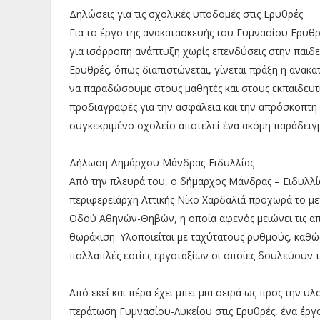
Δηλώσεις για τις σχολικές υποδομές στις Ερυθρές
Για το έργο της ανακατασκευής του Γυμνασίου Ερυθ
για ισόρροπη ανάπτυξη χωρίς επενδύσεις στην παιδεί
Ερυθρές, όπως διαπιστώνεται, γίνεται πράξη η ανα
να παραδώσουμε στους μαθητές και στους εκπαιδευτι
προδιαγραφές για την ασφάλεια και την απρόσκοπτ
συγκεκριμένο σχολείο αποτελεί ένα ακόμη παράδειγμα
Δήλωση Δημάρχου Μάνδρας-Ειδυλλίας
Από την πλευρά του, ο δήμαρχος Μάνδρας – Ειδυλλία
περιφερειάρχη Αττικής Νίκο Χαρδαλιά προχωρά το μεγ
Οδού Αθηνών-Θηβών, η οποία αφενός μειώνει τις απο
θωράκιση. Υλοποιείται με ταχύτατους ρυθμούς, καθώς
πολλαπλές εστίες εργοταξίων οι οποίες δουλεύουν 
Από εκεί και πέρα έχει μπει μια σειρά ως προς την 
περάτωση Γυμνασίου-Λυκείου στις Ερυθρές, ένα έργο 