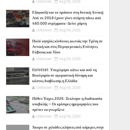
Unknown
Aug 06, 2026
Εξαφανίζεται το πράσινο στη δυτική Αττική:
Από το 2018 έχουν γίνει στάχτη πάνω από
480.000 στρέμματα -Δείτε χάρτη
Unknown
Aug 04, 2026
Πολύ υψηλός κίνδυνος φωτιάς την Τρίτη σε
Αττική και στις Περιφερειακές Ενότητες
Εύβοιας και Χίου
Unknown
Aug 04, 2026
Eurostat: Υποχώρησε κάτω και από τη
Βουλγαρία σε αγοραστική δύναμη και
κόστος διαβίωσης η Ελλάδα
Unknown
Aug 04, 2026
Πόθεν Έσχες 2026: Ξεκίνησε η διαδικασία
υποβολής – Οι κρίσιμες ημερομηνίες που
πρέπει να γνωρίζετε
Unknown
Aug 04, 2026
Άκυρο σε χιλιάδες κλήσεις από κάμερες στην