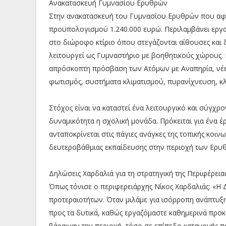
Ανακατασκευή Γυμνασίου Ερυθρών
Στην ανακατασκευή του Γυμνασίου Ερυθρών που αφο
προϋπολογισμού 1.240.000 ευρώ. Περιλαμβάνει εργα
στο διώροφο κτίριο όπου στεγάζονται αίθουσες και δ
λειτουργεί ως Γυμναστήριο με βοηθητικούς χώρους.
απρόσκοπτη πρόσβαση των Ατόμων με Αναπηρία, νέες
φωτισμός, συστήματα κλιματισμού, πυρανίχνευση, 
Στόχος είναι να καταστεί ένα λειτουργικό και σύγχρ
δυναμικότητα η σχολική μονάδα. Πρόκειται για ένα 
ανταποκρίνεται στις πάγιες ανάγκες της τοπικής κοιν
δευτεροβάθμιας εκπαίδευσης στην περιοχή των Ερυ
Δηλώσεις Χαρδαλιά για τη στρατηγική της Περιφέρεια
Όπως τόνισε ο περιφερειάρχης Νίκος Χαρδαλιάς: «Η Δ
προτεραιοτήτων. Όταν μιλάμε για ισόρροπη ανάπτυξ
προς τα δυτικά, καθώς εργαζόμαστε καθημερινά προκ
βάραιναν την περιοχή, τόσο σε επίπεδο κατανομής 