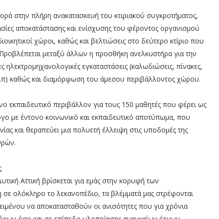
ρά στην πλήρη ανακατασκευή του κτιριακού συγκροτήματος,
σίες αποκατάστασης και ενίσχυσης του φέροντος οργανισμού
ιοικητικοί χώροι, καθώς και βελτιώσεις στο δεύτερο κτίριο που
 Προβλέπεται μεταξύ άλλων η προσθήκη ανελκυστήρα για την
 ηλεκτρομηχανολογικές εγκαταστάσεις (καλωδιώσεις, πίνακες,
κλπ) καθώς και διαμόρφωση του άμεσου περιβάλλοντος χώρου.
ονο εκπαιδευτικό περιβάλλον για τους 150 μαθητές που φέρει ως
έργο με έντονο κοινωνικό και εκπαιδευτικό αποτύπωμα, που
ωνίας και θεραπεύει μια πολυετή έλλειψη στις υποδομές της
θρών.
ς
υτική Αττική βρίσκεται για εμάς στην κορυφή των
η σε ολόκληρο το λεκανοπέδιο, τα βλέμματά μας στρέφονται
ειμένου να αποκατασταθούν οι ανισότητες που για χρόνια
πόρων όσο και σε επίπεδο υλοποίησης αναγκαίων έργων.