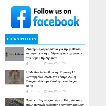
ΕΠΙΚΑΙΡΟΤΗΤΑ
Διακήρυξη δημοπρασίας για την μίσθωση
ακινήτου για τη στάθμευση των οχημάτων
του Δήμου Βριλησσίων
Unknown
Aug 06, 2026
Η Μελίνα Ασλανίδου την Kυριακή 13
Σεπτεμβρίου 2026 στο θέατρο Αλίκη
Βουγιουκλάκη με ελεύθερη είσοδο για το
κοινό
Unknown
Aug 06, 2026
Άρση κατάσχεσης ακινήτου: Πώς γίνεται η
πώληση χωρίς εξόφληση όλων των οφειλών