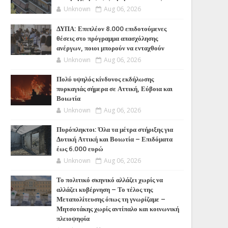
Unknown
Aug 06, 2026
ΔΥΠΑ: Επιπλέον 8.000 επιδοτούμενες
θέσεις στο πρόγραμμα απασχόλησης
ανέργων, ποιοι μπορούν να ενταχθούν
Unknown
Aug 06, 2026
Πολύ υψηλός κίνδυνος εκδήλωσης
πυρκαγιάς σήμερα σε Αττική, Εύβοια και
Βοιωτία
Unknown
Aug 06, 2026
Πυρόπληκτοι: Όλα τα μέτρα στήριξης για
Δυτική Αττική και Βοιωτία – Επιδόματα
έως 6.000 ευρώ
Unknown
Aug 06, 2026
Το πολιτικό σκηνικό αλλάζει χωρίς να
αλλάζει κυβέρνηση – Το τέλος της
Μεταπολίτευσης όπως τη γνωρίζαμε –
Μητσοτάκης χωρίς αντίπαλο και κοινωνική
πλειοψηφία