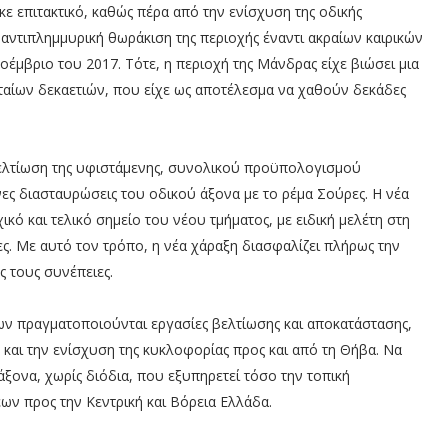
ε επιτακτικό, καθώς πέρα από την ενίσχυση της οδικής
 αντιπλημμυρική θωράκιση της περιοχής έναντι ακραίων καιρικών
έμβριο του 2017. Τότε, η περιοχή της Μάνδρας είχε βιώσει μια
ταίων δεκαετιών, που είχε ως αποτέλεσμα να χαθούν δεκάδες
 βελτίωση της υφιστάμενης, συνολικού προϋπολογισμού
ες διασταυρώσεις του οδικού άξονα με το ρέμα Σούρες. Η νέα
κό και τελικό σημείο του νέου τμήματος, με ειδική μελέτη στη
. Με αυτό τον τρόπο, η νέα χάραξη διασφαλίζει πλήρως την
ς τους συνέπειες.
ων πραγματοποιούνται εργασίες βελτίωσης και αποκατάστασης,
και την ενίσχυση της κυκλοφορίας προς και από τη Θήβα. Να
ξονα, χωρίς διόδια, που εξυπηρετεί τόσο την τοπική
ων προς την Κεντρική και Βόρεια Ελλάδα.