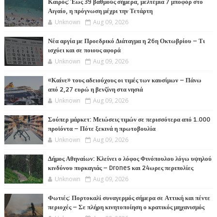
Καιρός: Έως 39 βαθμούς σήμερα, μελτέμια 7 μποφόρ στο
Αιγαίο, η πρόγνωση μέχρι την Τετάρτη
Unknown
Aug 09, 2026
Νέα αργία με Προεδρικό Διάταγμα η 26η Οκτωβρίου – Τι
ισχύει και σε ποιους αφορά
Unknown
Aug 09, 2026
«Καίνε» τους αδειούχους οι τιμές των καυσίμων – Πάνω
από 2,27 ευρώ η βενζίνη στα νησιά
Unknown
Aug 09, 2026
Σούπερ μάρκετ: Μειώσεις τιμών σε περισσότερα από 1.000
προϊόντα – Πότε ξεκινά η πρωτοβουλία
Unknown
Aug 09, 2026
Δήμος Αθηναίων: Κλείνει ο λόφος Φινόπουλου λόγω υψηλού
κινδύνου πυρκαγιάς – Drones και 24ωρες περιπολίες
Unknown
Aug 09, 2026
Φωτιές: Πορτοκαλί συναγερμός σήμερα σε Αττική και πέντε
περιοχές – Σε πλήρη κινητοποίηση ο κρατικός μηχανισμός