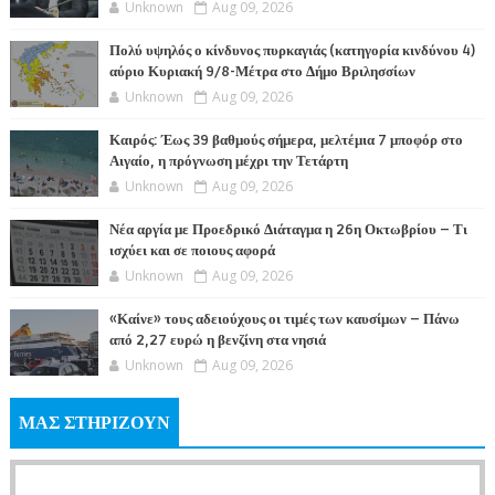
Unknown
Aug 09, 2026
Πολύ υψηλός ο κίνδυνος πυρκαγιάς (κατηγορία κινδύνου 4)
αύριο Κυριακή 9/8-Μέτρα στο Δήμο Βριλησσίων
Unknown
Aug 09, 2026
Καιρός: Έως 39 βαθμούς σήμερα, μελτέμια 7 μποφόρ στο
Αιγαίο, η πρόγνωση μέχρι την Τετάρτη
Unknown
Aug 09, 2026
Νέα αργία με Προεδρικό Διάταγμα η 26η Οκτωβρίου – Τι
ισχύει και σε ποιους αφορά
Unknown
Aug 09, 2026
«Καίνε» τους αδειούχους οι τιμές των καυσίμων – Πάνω
από 2,27 ευρώ η βενζίνη στα νησιά
Unknown
Aug 09, 2026
ΜΑΣ ΣΤΗΡΙΖΟΥΝ