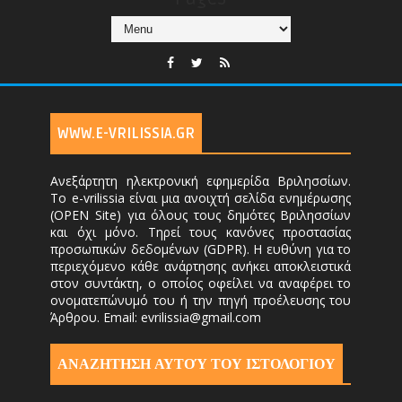
WWW.E-VRILISSIA.GR
Ανεξάρτητη ηλεκτρονική εφημερίδα Βριλησσίων.
Το e-vrilissia είναι μια ανοιχτή σελίδα ενημέρωσης
(OPEN Site) για όλους τους δημότες Βριλησσίων
και όχι μόνο. Τηρεί τους κανόνες προστασίας
προσωπικών δεδομένων (GDPR). Η ευθύνη για το
περιεχόμενο κάθε ανάρτησης ανήκει αποκλειστικά
στον συντάκτη, ο οποίος οφείλει να αναφέρει το
ονοματεπώνυμό του ή την πηγή προέλευσης του
Άρθρου. Email: evrilissia@gmail.com
ΑΝΑΖΗΤΗΣΗ ΑΥΤΟΎ ΤΟΥ ΙΣΤΟΛΟΓΙΟΥ