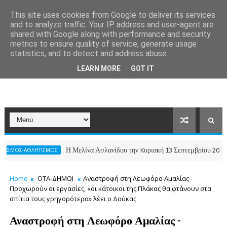
This site uses cookies from Google to deliver its services
and to analyze traffic. Your IP address and user-agent are
shared with Google along with performance and security
metrics to ensure quality of service, generate usage
statistics, and to detect and address abuse.
LEARN MORE
GOT IT
Η Μελίνα Ασλανίδου την Kυριακή 13 Σεπτεμβρίου 2026 στο θέα
-ΑΘΛΗΤΙΣΜΟΣ
Home
ΟΤΑ-ΔΗΜΟΙ
Αναστροφή στη Λεωφόρο Αμαλίας -
Προχωρούν οι εργασίες, «οι κάτοικοι της Πλάκας θα φτάνουν στα
σπίτια τους γρηγορότερα» λέει ο Δούκας
Αναστροφή στη Λεωφόρο Αμαλίας -