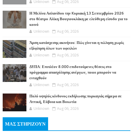
Unknown
Aug 06, 2026
Η Μελίνα Ασλανίδου την Kυριακή 13 Σεπτεμβρίου 2026
στο θέατρο Αλίκη Βουγιουκλάκη με ελεύθερη είσοδο για το
κοινό
Unknown
Aug 06, 2026
Άρση κατάσχεσης ακινήτου: Πώς γίνεται η πώληση χωρίς
εξόφληση όλων των οφειλών
Unknown
Aug 06, 2026
ΔΥΠΑ: Επιπλέον 8.000 επιδοτούμενες θέσεις στο
πρόγραμμα απασχόλησης ανέργων, ποιοι μπορούν να
ενταχθούν
Unknown
Aug 06, 2026
Πολύ υψηλός κίνδυνος εκδήλωσης πυρκαγιάς σήμερα σε
Αττική, Εύβοια και Βοιωτία
Unknown
Aug 06, 2026
ΜΑΣ ΣΤΗΡΙΖΟΥΝ