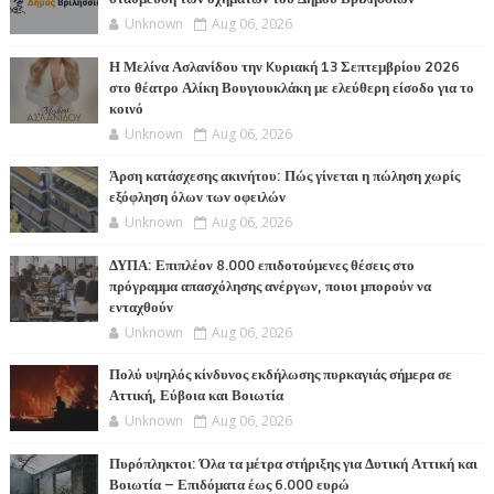
Unknown
Aug 06, 2026
Η Μελίνα Ασλανίδου την Kυριακή 13 Σεπτεμβρίου 2026
στο θέατρο Αλίκη Βουγιουκλάκη με ελεύθερη είσοδο για το
κοινό
Unknown
Aug 06, 2026
Άρση κατάσχεσης ακινήτου: Πώς γίνεται η πώληση χωρίς
εξόφληση όλων των οφειλών
Unknown
Aug 06, 2026
ΔΥΠΑ: Επιπλέον 8.000 επιδοτούμενες θέσεις στο
πρόγραμμα απασχόλησης ανέργων, ποιοι μπορούν να
ενταχθούν
Unknown
Aug 06, 2026
Πολύ υψηλός κίνδυνος εκδήλωσης πυρκαγιάς σήμερα σε
Αττική, Εύβοια και Βοιωτία
Unknown
Aug 06, 2026
Πυρόπληκτοι: Όλα τα μέτρα στήριξης για Δυτική Αττική και
Βοιωτία – Επιδόματα έως 6.000 ευρώ