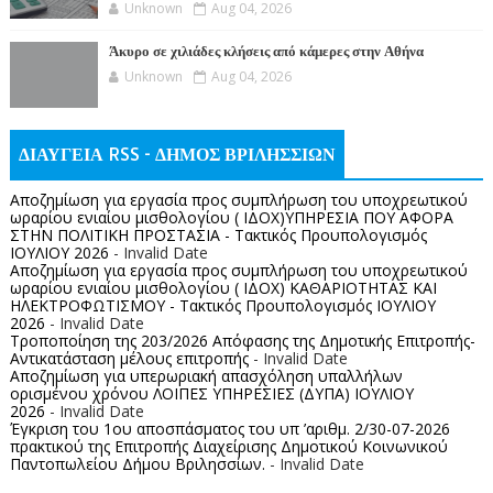
Unknown
Aug 04, 2026
Άκυρο σε χιλιάδες κλήσεις από κάμερες στην Αθήνα
Unknown
Aug 04, 2026
ΔΙΑΥΓΕΙΑ RSS - ΔΗΜΟΣ ΒΡΙΛΗΣΣΙΩΝ
Αποζημίωση για εργασία προς συμπλήρωση του υποχρεωτικού
ωραρίου ενιαίου μισθολογίου ( ΙΔΟΧ)ΥΠΗΡΕΣΙΑ ΠΟΥ ΑΦΟΡΑ
ΣΤΗΝ ΠΟΛΙΤΙΚΗ ΠΡΟΣΤΑΣΙΑ - Τακτικός Προυπολογισμός
ΙΟΥΛΙΟΥ 2026
- Invalid Date
Αποζημίωση για εργασία προς συμπλήρωση του υποχρεωτικού
ωραρίου ενιαίου μισθολογίου ( ΙΔΟΧ) ΚΑΘΑΡΙΟΤΗΤΑΣ ΚΑΙ
ΗΛΕΚΤΡΟΦΩΤΙΣΜΟΥ - Τακτικός Προυπολογισμός ΙΟΥΛΙΟΥ
2026
- Invalid Date
Τροποποίηση της 203/2026 Απόφασης της Δημοτικής Επιτροπής-
Αντικατάσταση μέλους επιτροπής
- Invalid Date
Αποζημίωση για υπερωριακή απασχόληση υπαλλήλων
ορισμένου χρόνου ΛΟΙΠΕΣ ΥΠΗΡΕΣΙΕΣ (ΔΥΠΑ) ΙΟΥΛΙΟΥ
2026
- Invalid Date
Έγκριση του 1ου αποσπάσματος του υπ ’αριθμ. 2/30-07-2026
πρακτικού της Επιτροπής Διαχείρισης Δημοτικού Κοινωνικού
Παντοπωλείου Δήμου Βριλησσίων.
- Invalid Date