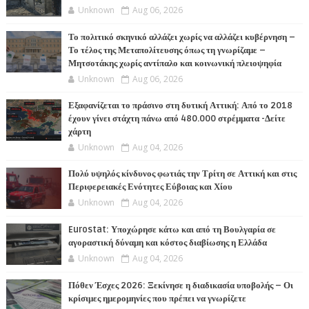
Unknown
Aug 06, 2026
Το πολιτικό σκηνικό αλλάζει χωρίς να αλλάζει κυβέρνηση –
Το τέλος της Μεταπολίτευσης όπως τη γνωρίζαμε –
Μητσοτάκης χωρίς αντίπαλο και κοινωνική πλειοψηφία
Unknown
Aug 06, 2026
Εξαφανίζεται το πράσινο στη δυτική Αττική: Από το 2018
έχουν γίνει στάχτη πάνω από 480.000 στρέμματα -Δείτε
χάρτη
Unknown
Aug 04, 2026
Πολύ υψηλός κίνδυνος φωτιάς την Τρίτη σε Αττική και στις
Περιφερειακές Ενότητες Εύβοιας και Χίου
Unknown
Aug 04, 2026
Eurostat: Υποχώρησε κάτω και από τη Βουλγαρία σε
αγοραστική δύναμη και κόστος διαβίωσης η Ελλάδα
Unknown
Aug 04, 2026
Πόθεν Έσχες 2026: Ξεκίνησε η διαδικασία υποβολής – Οι
κρίσιμες ημερομηνίες που πρέπει να γνωρίζετε