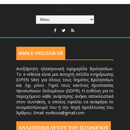
Pages
WWW.E-VRILISSIA.GR
Ανεξάρτητη ηλεκτρονική εφημερίδα Βριλησσίων.
Το e-vrilissia είναι μια ανοιχτή σελίδα ενημέρωσης
(OPEN Site) για όλους τους δημότες Βριλησσίων
και όχι μόνο. Τηρεί τους κανόνες προστασίας
προσωπικών δεδομένων (GDPR). Η ευθύνη για το
περιεχόμενο κάθε ανάρτησης ανήκει αποκλειστικά
στον συντάκτη, ο οποίος οφείλει να αναφέρει το
ονοματεπώνυμό του ή την πηγή προέλευσης του
Άρθρου. Email: evrilissia@gmail.com
ΑΝΑΖΗΤΗΣΗ ΑΥΤΟΎ ΤΟΥ ΙΣΤΟΛΟΓΙΟΥ