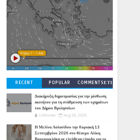
RECENT
POPULAR
COMMENTSΕΤΙ
ΚΕΤΕΣ
Διακήρυξη δημοπρασίας για την μίσθωση
ακινήτου για τη στάθμευση των οχημάτων
του Δήμου Βριλησσίων
Unknown
Aug 06, 2026
Η Μελίνα Ασλανίδου την Kυριακή 13
Σεπτεμβρίου 2026 στο θέατρο Αλίκη
Βουγιουκλάκη με ελεύθερη είσοδο για το