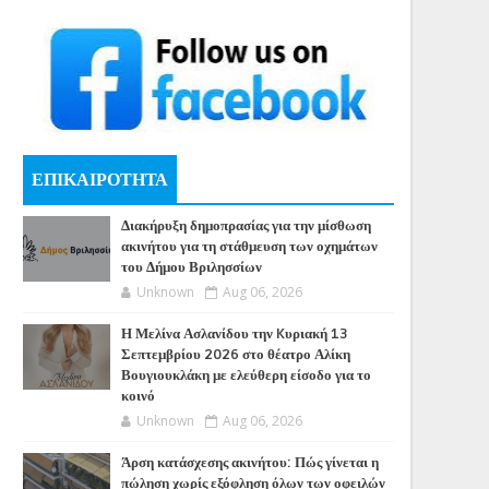
ΕΠΙΚΑΙΡΟΤΗΤΑ
Διακήρυξη δημοπρασίας για την μίσθωση
ακινήτου για τη στάθμευση των οχημάτων
του Δήμου Βριλησσίων
Unknown
Aug 06, 2026
Η Μελίνα Ασλανίδου την Kυριακή 13
Σεπτεμβρίου 2026 στο θέατρο Αλίκη
Βουγιουκλάκη με ελεύθερη είσοδο για το
κοινό
Unknown
Aug 06, 2026
Άρση κατάσχεσης ακινήτου: Πώς γίνεται η
πώληση χωρίς εξόφληση όλων των οφειλών