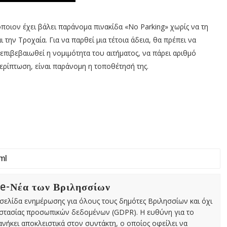
ποιον έχει βάλει παράνομα πινακίδα «No Parking» χωρίς να τη
ι την Τροχαία. Για να παρθεί μια τέτοια άδεια, θα πρέπει να
 επιβεβαιωθεί η νομιμότητα του αιτήματος, να πάρει αριθμό
 περίπτωση, είναι παράνομη η τοποθέτησή της.
 e-Νέα των Βριλησσίων
χτή σελίδα ενημέρωσης για όλους τους δημότες Βριλησσίων και όχι
οστασίας προσωπικών δεδομένων (GDPR). Η ευθύνη για το
νήκει αποκλειστικά στον συντάκτη, ο οποίος οφείλει να