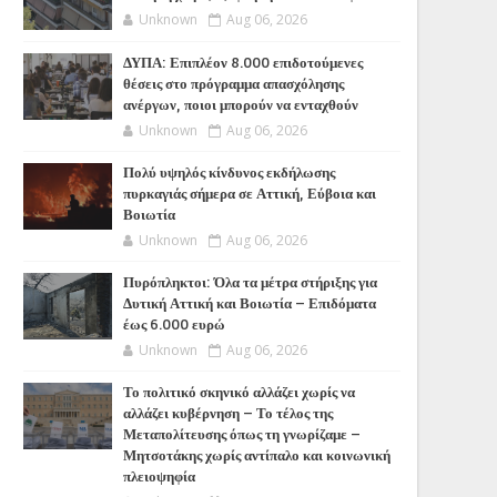
Unknown
Aug 06, 2026
ΔΥΠΑ: Επιπλέον 8.000 επιδοτούμενες
θέσεις στο πρόγραμμα απασχόλησης
ανέργων, ποιοι μπορούν να ενταχθούν
Unknown
Aug 06, 2026
Πολύ υψηλός κίνδυνος εκδήλωσης
πυρκαγιάς σήμερα σε Αττική, Εύβοια και
Βοιωτία
Unknown
Aug 06, 2026
Πυρόπληκτοι: Όλα τα μέτρα στήριξης για
Δυτική Αττική και Βοιωτία – Επιδόματα
έως 6.000 ευρώ
Unknown
Aug 06, 2026
Το πολιτικό σκηνικό αλλάζει χωρίς να
αλλάζει κυβέρνηση – Το τέλος της
Μεταπολίτευσης όπως τη γνωρίζαμε –
Μητσοτάκης χωρίς αντίπαλο και κοινωνική
πλειοψηφία