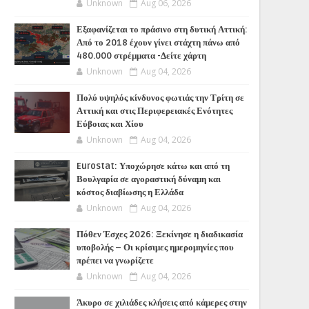
Unknown
Aug 06, 2026
Εξαφανίζεται το πράσινο στη δυτική Αττική:
Από το 2018 έχουν γίνει στάχτη πάνω από
480.000 στρέμματα -Δείτε χάρτη
Unknown
Aug 04, 2026
Πολύ υψηλός κίνδυνος φωτιάς την Τρίτη σε
Αττική και στις Περιφερειακές Ενότητες
Εύβοιας και Χίου
Unknown
Aug 04, 2026
Eurostat: Υποχώρησε κάτω και από τη
Βουλγαρία σε αγοραστική δύναμη και
κόστος διαβίωσης η Ελλάδα
Unknown
Aug 04, 2026
Πόθεν Έσχες 2026: Ξεκίνησε η διαδικασία
υποβολής – Οι κρίσιμες ημερομηνίες που
πρέπει να γνωρίζετε
Unknown
Aug 04, 2026
Άκυρο σε χιλιάδες κλήσεις από κάμερες στην