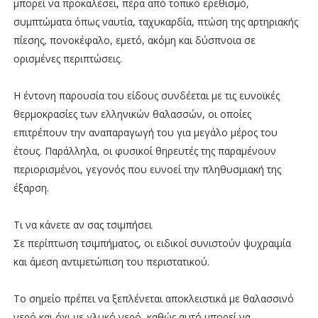
μπορεί να προκαλέσει, πέρα από τοπικό ερεθισμό,
συμπτώματα όπως ναυτία, ταχυκαρδία, πτώση της αρτηριακής
πίεσης, πονοκέφαλο, εμετό, ακόμη και δύσπνοια σε
ορισμένες περιπτώσεις.
Η έντονη παρουσία του είδους συνδέεται με τις ευνοϊκές
θερμοκρασίες των ελληνικών θαλασσών, οι οποίες
επιτρέπουν την αναπαραγωγή του για μεγάλο μέρος του
έτους. Παράλληλα, οι φυσικοί θηρευτές της παραμένουν
περιορισμένοι, γεγονός που ευνοεί την πληθυσμιακή της
έξαρση.
Τι να κάνετε αν σας τσιμπήσει
Σε περίπτωση τσιμπήματος, οι ειδικοί συνιστούν ψυχραιμία
και άμεση αντιμετώπιση του περιστατικού.
Το σημείο πρέπει να ξεπλένεται αποκλειστικά με θαλασσινό
νερό και όχι με γλυκό νερό, καθώς αυτό μπορεί να