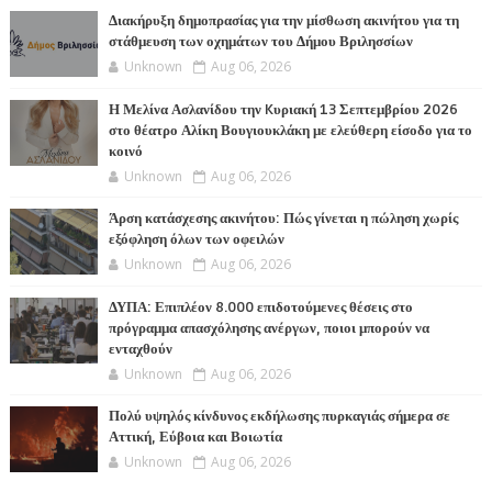
ΤΕΣ
Διακήρυξη δημοπρασίας για την μίσθωση ακινήτου για τη
στάθμευση των οχημάτων του Δήμου Βριλησσίων
Unknown
Aug 06, 2026
Η Μελίνα Ασλανίδου την Kυριακή 13 Σεπτεμβρίου 2026
στο θέατρο Αλίκη Βουγιουκλάκη με ελεύθερη είσοδο για το
κοινό
Unknown
Aug 06, 2026
Άρση κατάσχεσης ακινήτου: Πώς γίνεται η πώληση χωρίς
εξόφληση όλων των οφειλών
Unknown
Aug 06, 2026
ΔΥΠΑ: Επιπλέον 8.000 επιδοτούμενες θέσεις στο
πρόγραμμα απασχόλησης ανέργων, ποιοι μπορούν να
ενταχθούν
Unknown
Aug 06, 2026
Πολύ υψηλός κίνδυνος εκδήλωσης πυρκαγιάς σήμερα σε
Αττική, Εύβοια και Βοιωτία
Unknown
Aug 06, 2026