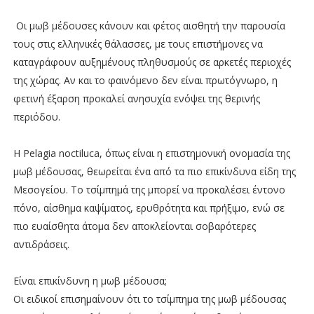
Οι μωβ μέδουσες κάνουν και φέτος αισθητή την παρουσία
τους στις ελληνικές θάλασσες, με τους επιστήμονες να
καταγράφουν αυξημένους πληθυσμούς σε αρκετές περιοχές
της χώρας. Αν και το φαινόμενο δεν είναι πρωτόγνωρο, η
φετινή έξαρση προκαλεί ανησυχία ενόψει της θερινής
περιόδου.
Η Pelagia noctiluca, όπως είναι η επιστημονική ονομασία της
μωβ μέδουσας, θεωρείται ένα από τα πιο επικίνδυνα είδη της
Μεσογείου. Το τσίμπημά της μπορεί να προκαλέσει έντονο
πόνο, αίσθημα καψίματος, ερυθρότητα και πρήξιμο, ενώ σε
πιο ευαίσθητα άτομα δεν αποκλείονται σοβαρότερες
αντιδράσεις.
Είναι επικίνδυνη η μωβ μέδουσα;
Οι ειδικοί επισημαίνουν ότι το τσίμπημα της μωβ μέδουσας