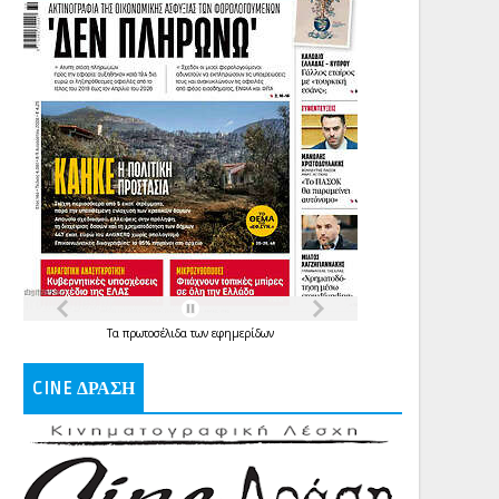
Τα
πρωτοσέλιδα
των
εφημερίδων
CINE ΔΡΑΣΗ