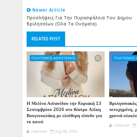
Newer Article
Προσλήψεις Για Την Πυρασφάλεια Του Δημου
Βριλησσίων (Όλα Τα Ονόματα)
RELATED POST
ΠΟΛΙΤΙΣΜΟΣ-ΑΘΛΗΤΙΣΜΟΣ
ΠΟΛΙΤΙΣΜΟΣ
Η Μελίνα Ασλανίδου την Kυριακή 13
Βριλησσιακός
Σεπτεμβρίου 2026 στο θέατρο Αλίκη
πετυχημένη, 
Βουγιουκλάκη με ελεύθερη είσοδο για
χρονιά ολοκλ
το κοινό
Unknown
Unknown
Aug 06, 2026