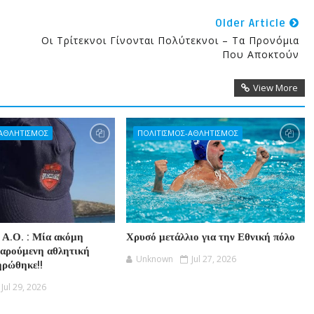
Older Article
Οι Τρίτεκνοι Γίνονται Πολύτεκνοι – Τα Προνόμια
Που Αποκτούν
View More
-ΑΘΛΗΤΙΣΜΟΣ
ΠΟΛΙΤΙΣΜΟΣ-ΑΘΛΗΤΙΣΜΟΣ
 Α.Ο. : Μία ακόμη
Χρυσό μετάλλιο για την Εθνική πόλο
χαρούμενη αθλητική
Unknown
Jul 27, 2026
ηρώθηκε!!
Jul 29, 2026