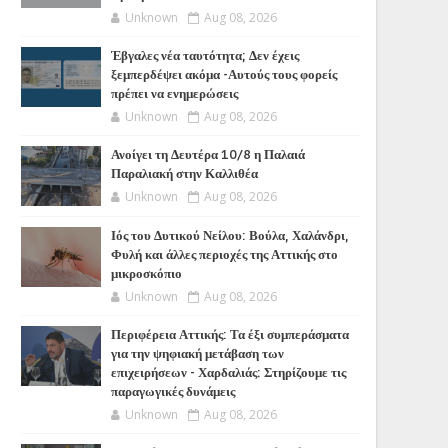
Unknown
Aug 08, 2026
Έβγαλες νέα ταυτότητα; Δεν έχεις
ξεμπερδέψει ακόμα -Αυτούς τους φορείς
πρέπει να ενημερώσεις
Unknown
Aug 08, 2026
Ανοίγει τη Δευτέρα 10/8 η Παλαιά
Παραλιακή στην Καλλιθέα
Unknown
Aug 08, 2026
Ιός του Δυτικού Νείλου: Βούλα, Χαλάνδρι,
Φυλή και άλλες περιοχές της Αττικής στο
μικροσκόπιο
Unknown
Aug 08, 2026
Περιφέρεια Αττικής: Τα έξι συμπεράσματα
για την ψηφιακή μετάβαση των
επιχειρήσεων - Χαρδαλιάς: Στηρίζουμε τις
παραγωγικές δυνάμεις
Unknown
Aug 08, 2026