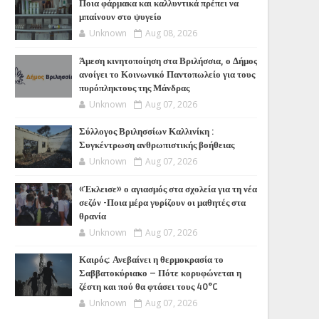
Ποια φάρμακα και καλλυντικά πρέπει να
μπαίνουν στο ψυγείο
Unknown
Aug 08, 2026
Άμεση κινητοποίηση στα Βριλήσσια, ο Δήμος
ανοίγει το Κοινωνικό Παντοπωλείο για τους
πυρόπληκτους της Μάνδρας
Unknown
Aug 07, 2026
Σύλλογος Βριλησσίων Καλλινίκη :
Συγκέντρωση ανθρωπιστικής βοήθειας
Unknown
Aug 07, 2026
«Έκλεισε» ο αγιασμός στα σχολεία για τη νέα
σεζόν -Ποια μέρα γυρίζουν οι μαθητές στα
θρανία
Unknown
Aug 07, 2026
Καιρός: Ανεβαίνει η θερμοκρασία το
Σαββατοκύριακο – Πότε κορυφώνεται η
ζέστη και πού θα φτάσει τους 40°C
Unknown
Aug 07, 2026