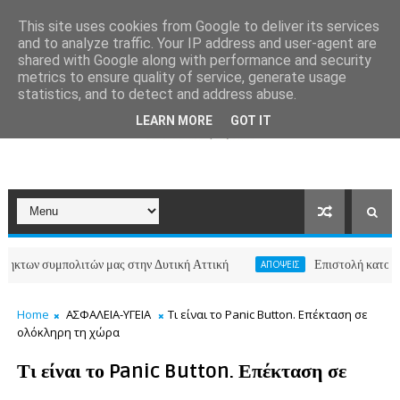
This site uses cookies from Google to deliver its services
and to analyze traffic. Your IP address and user-agent are
shared with Google along with performance and security
metrics to ensure quality of service, generate usage
statistics, and to detect and address abuse.
LEARN MORE
GOT IT
 συμπολιτών μας στην Δυτική Αττική
Επιστολή κατοίκων των
ΑΠΟΨΕΙΣ
Home
ΑΣΦΑΛΕΙΑ-ΥΓΕΙΑ
Τι είναι το Panic Button. Επέκταση σε
ολόκληρη τη χώρα
Τι είναι το Panic Button. Επέκταση σε