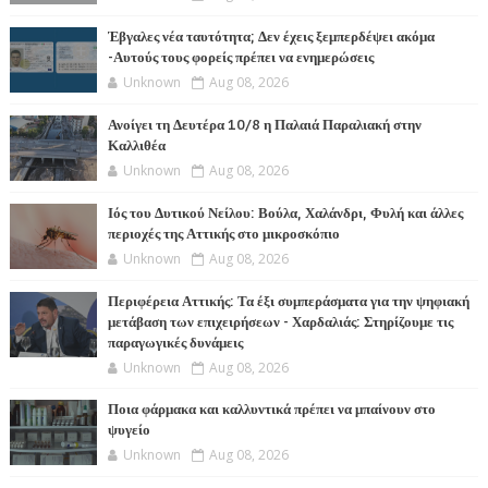
Έβγαλες νέα ταυτότητα; Δεν έχεις ξεμπερδέψει ακόμα
-Αυτούς τους φορείς πρέπει να ενημερώσεις
Unknown
Aug 08, 2026
Ανοίγει τη Δευτέρα 10/8 η Παλαιά Παραλιακή στην
Καλλιθέα
Unknown
Aug 08, 2026
Ιός του Δυτικού Νείλου: Βούλα, Χαλάνδρι, Φυλή και άλλες
περιοχές της Αττικής στο μικροσκόπιο
Unknown
Aug 08, 2026
Περιφέρεια Αττικής: Τα έξι συμπεράσματα για την ψηφιακή
μετάβαση των επιχειρήσεων - Χαρδαλιάς: Στηρίζουμε τις
παραγωγικές δυνάμεις
Unknown
Aug 08, 2026
Ποια φάρμακα και καλλυντικά πρέπει να μπαίνουν στο
ψυγείο
Unknown
Aug 08, 2026