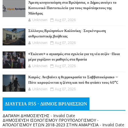
Άμεση κινητοποίηση στα Βριλήσσια, ο Δήμος ανοίγει το
Κοινωνικό Παντοπωλείο για τους πυρόπληκτους της
Μάνδρας
Unknown
Aug 07, 2026
Σύλλογος Βριλησσίων Καλλινίκη : Συγκέντρωση
ανθρωπιστικής βοήθειας
Unknown
Aug 07, 2026
«Έκλεισε» ο αγιασμός στα σχολεία για τη νέα σεζόν -Ποια
μέρα γυρίζουν οι μαθητές στα θρανία
Unknown
Aug 07, 2026
Καιρός: Ανεβαίνει η θερμοκρασία το Σαββατοκύριακο –
Πότε κορυφώνεται η ζέστη και πού θα φτάσει τους 40°C
Unknown
Aug 07, 2026
ΔΙΑΥΓΕΙΑ RSS - ΔΗΜΟΣ ΒΡΙΛΗΣΣΙΩΝ
ΔΑΠΑΝΗ ΔΗΜΟΣΙΕΥΣΗΣ
- Invalid Date
ΔΗΜΟΣΙΕΥΣΗ ΙΣΟΛΟΓΙΣΜΟΥ ΠΡΟΫΠΟΛΟΓΙΣΜΟΥ -
ΑΠΟΛΟΓΙΣΜΟΥ ΕΤΩΝ 2018-2023 ΣΤΗΝ ΑΜΑΡΥΣΙΑ
- Invalid Date