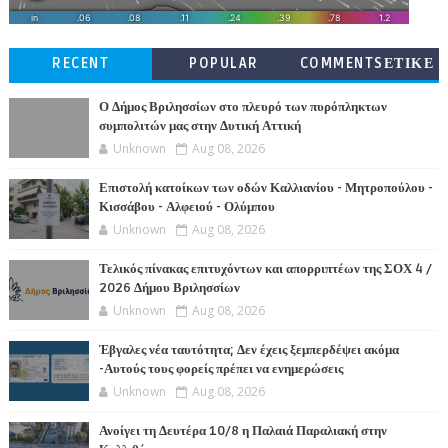
RECENT
POPULAR
COMMENTSΕΤΙΚΕ
ΤΕΣ
Ο Δήμος Βριλησσίων στο πλευρό των πυρόπληκτων
συμπολιτών μας στην Δυτική Αττική
Unknown
Aug 08, 2026
Επιστολή κατοίκων των οδών Καλλιανίου - Μητροπούλου -
Κισσάβου - Αλφειού - Ολύμπου
Unknown
Aug 08, 2026
Τελικός πίνακας επιτυχόντων και απορριπτέων της ΣΟΧ 4 /
2026 Δήμου Βριλησσίων
Unknown
Aug 08, 2026
Έβγαλες νέα ταυτότητα; Δεν έχεις ξεμπερδέψει ακόμα
-Αυτούς τους φορείς πρέπει να ενημερώσεις
Unknown
Aug 08, 2026
Ανοίγει τη Δευτέρα 10/8 η Παλαιά Παραλιακή στην