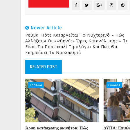
Newer Article
Ρεύμα: Πότε Καταργείται Το Νυχτερινό – Πώς
Αλλάζουν Οι «φθηνές» Ώρες Κατανάλωσης – Τι
Είναι Το Πορτοκαλί Τιμολόγιο Και Πώς Θα
Επηρεάσει Τα Νοικοκυριά
RELATED POST
ΕΛΛΑΔΑ
ΕΛΛΑΔΑ
Άρση κατάσχεσης ακινήτου: Πώς
ΔΥΠΑ: Επιπλέ