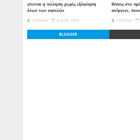
γίνεται η πώληση χωρίς εξόφληση
θέσεις στο π
όλων των οφειλών
ανέργων, ποι
Unknown
Aug 06, 2026
Unknown
BLOGGER