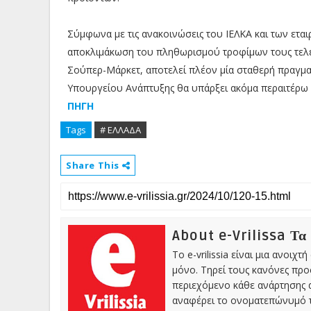
Σύμφωνα με τις ανακοινώσεις του ΙΕΛΚΑ και των εταιρ
αποκλιμάκωση του πληθωρισμού τροφίμων τους τελευ
Σούπερ-Μάρκετ, αποτελεί πλέον μία σταθερή πραγματ
Υπουργείου Ανάπτυξης θα υπάρξει ακόμα περαιτέρω
ΠΗΓΗ
Tags
# ΕΛΛΑΔΑ
Share This
About e-Vrilissa Τα
Το e-vrilissia είναι μια ανοι
μόνο. Τηρεί τους κανόνες πρ
περιεχόμενο κάθε ανάρτησης α
αναφέρει το ονοματεπώνυμό τ