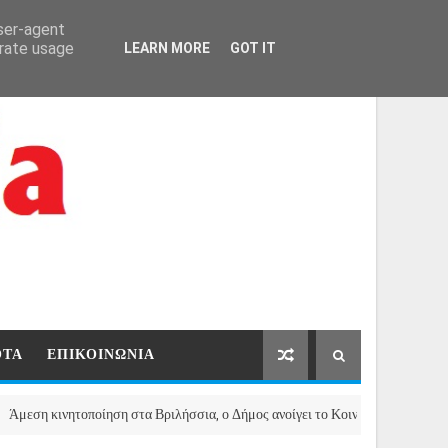
ΑΡΧΙΚΗ
ΕΠΙΚΟΙΝΩΝΙΑ
user-agent
erate usage
LEARN MORE
GOT IT
ΟΤΑ
ΕΠΙΚΟΙΝΩΝΙΑ
νητοποίηση στα Βριλήσσια, ο Δήμος ανοίγει το Κοινωνικό Παντοπωλείο για τ