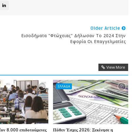
Older Article
Εισοδήματα "φτώχειας" Δήλωσαν Το 2024 Στην
Εφορία Οι Επαγγελματίες
View More
ΕΛΛΑΔΑ
ον 8.000 επιδοτούμενες
Πόθεν Έσχες 2026: Ξεκίνησε η