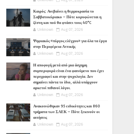
Καιρός: Ανεβαίνει η θερμοκρασία το
Σαββατοκύριακο – Πότε κορυφώνεται η
ζέστη και πού θα φτάσει τους 40°C
Unknown
Aug 07, 2026
Ψηφιακός «πύργος ελέγχου» για όλα τα έργα
στην Περιφέρεια Αττικής
Unknown
Aug 07, 2026
Η αποφυγή μετά από μια άσχημη
συμπεριφορά είναι ένα φαινόμενο που έχει
περιγραφεί και στην ψυχολογία. Δεν
σημαίνει πάντα το ίδιο, αλλά υπάρχουν
αρκετοί πιθανοί λόγοι.
Unknown
Aug 07, 2026
Ανακοινώθηκαν 95 ειδικότητες και 860
τμήματα των ΣΑΕΚ – Πότε ξεκινούν οι
αιτήσεις
Unknown
Aug 07, 2026