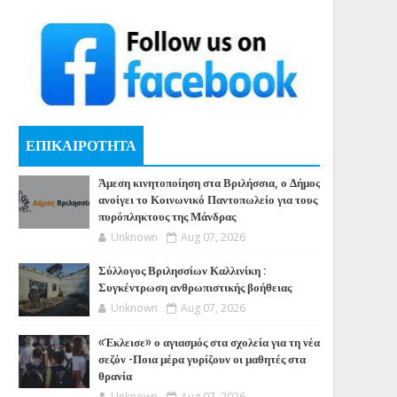
ΕΠΙΚΑΙΡΟΤΗΤΑ
Άμεση κινητοποίηση στα Βριλήσσια, ο Δήμος
ανοίγει το Κοινωνικό Παντοπωλείο για τους
πυρόπληκτους της Μάνδρας
Unknown
Aug 07, 2026
Σύλλογος Βριλησσίων Καλλινίκη :
Συγκέντρωση ανθρωπιστικής βοήθειας
Unknown
Aug 07, 2026
«Έκλεισε» ο αγιασμός στα σχολεία για τη νέα
σεζόν -Ποια μέρα γυρίζουν οι μαθητές στα
θρανία
Unknown
Aug 07, 2026