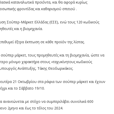
βασικά καταναλωτικά προϊόντα, και θα αφορά κυρίως
οσωπικής φροντίδας και καθαρισμού σπιτιού ​.
ωση Σούπερ-Μάρκετ Ελλάδας (ΕΣΕ), ενώ τους 120 κωδικούς
θευτές και η βιομηχανία.
 επιθυμεί έξτρα έκπτωση σε κάθε προϊόν της λίστας.
σούπερ μάρκετ, τους προμηθευτές και τη βιομηχανία, ώστε να
ότερο μόνιμο χαρακτήρα στους «ταχυκίνητους κωδικούς
ς υπουργός Ανάπτυξης, Τάκης Θεοδωρικάκος.
Δευτέρα 21 Οκτωβρίου στα ράφια των σούπερ μάρκετ και έχουν
έχρι και το Σάββατο 19/10.
 θα ανανεώνεται με στόχο να συμπεριλάβει συνολικά 600
ενο 2μηνο και έως το τέλος του 2024.