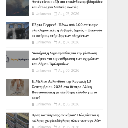
Αυτές είναι οι έξι πιο επικίνδυνες εβδομάδες
του έτους για δασικές φωτιές
Unknown
Aug 07, 2026
Πόρτο Γερμενό: Πάνω από 100 σπίτια με
ολοκληρωτικές ή σοβαρές ζημιές – Ξεκινούν
οι αιτήσεις στήριξης των πληγέντων
Unknown
Aug 07, 2026
Διακήρυξη δημοπρασίας για την μίσθωση
ακινήτου για τη στάθμευση των οχημάτων
του Δήμου Βριλησσίων
Unknown
Aug 06, 2026
Η Μελίνα Ασλανίδου την Kυριακή 13
Σεπτεμβρίου 2026 στο θέατρο Αλίκη
Βουγιουκλάκη με ελεύθερη είσοδο για το
κοινό
Unknown
Aug 06, 2026
Άρση κατάσχεσης ακινήτου: Πώς γίνεται η
πώληση χωρίς εξόφληση όλων των οφειλών
Unknown
Aug 06, 2026