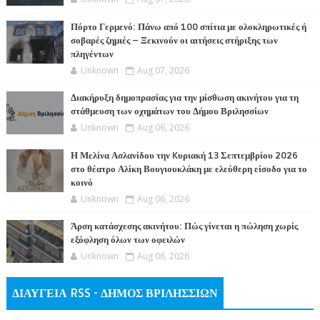
Πόρτο Γερμενό: Πάνω από 100 σπίτια με ολοκληρωτικές ή
σοβαρές ζημιές – Ξεκινούν οι αιτήσεις στήριξης των
πληγέντων
Unknown
Aug 07, 2026
Διακήρυξη δημοπρασίας για την μίσθωση ακινήτου για τη
στάθμευση των οχημάτων του Δήμου Βριλησσίων
Unknown
Aug 06, 2026
Η Μελίνα Ασλανίδου την Kυριακή 13 Σεπτεμβρίου 2026
στο θέατρο Αλίκη Βουγιουκλάκη με ελεύθερη είσοδο για το
κοινό
Unknown
Aug 06, 2026
Άρση κατάσχεσης ακινήτου: Πώς γίνεται η πώληση χωρίς
εξόφληση όλων των οφειλών
Unknown
Aug 06, 2026
ΔΙΑΥΓΕΙΑ RSS - ΔΗΜΟΣ ΒΡΙΛΗΣΣΙΩΝ