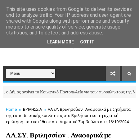
This site uses cookies from Google to deliver its services
and to analyze traffic. Your IP address and user-agent are
shared with Google along with performance and security
metrics to ensure quality of service, generate usage
statistics, and to detect and address abuse.
LEARN MORE
GOT IT
μος ανοίγει το Κοινωνικό Παντοπωλείο για τους πυρόπληκτους της Μάνδρας
Home
ΒΡΙΛΗΣΣΙΑ
ΛΑ.ΣΥ. Βριλησσίων : Αναφορικά με ζητήματα
της εκπαιδευτικής κοινότητας στα Βριλήσσια και τη σχετική
ερώτηση που κατέθεσε στο Δημοτικό Συμβούλιο στις 16/10/2024
ΛΑ.ΣΥ. Βριλησσίων : Αναφορικά με