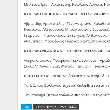
Μπλέτσα Ίρις – Αικατερίνη, Νικολάου Αννέτα, Νο
ΚΥΠΕΛΛΟ ΕΦΗΒΩΝ – ΚΥΡΙΑΚΗ 3/11/2024 – 09:0
Αβραμίδης Αριστοτέλης, Ζένι Αντριάνο, Καλόθε
Κωστάλας Αλέξανδρος, Μπουλταδάκης Εμμανουήλ 
Γεώργιος – Παρασκευάς, Στέγκχερρ Αλέξανδρος –
Αθανάσιος, Φραδέλλος Γιώργος Χαντζόπουλος Οδ
ΚΥΠΕΛΛΟ ΝΕΑΝΙΔΩΝ – ΚΥΡΙΑΚΗ 3/11/2024 – 14:
Ασημακοπούλου Φιλομήλα, Γκέκα Ευανθία – Αριά
Σκουρλή Άννα – Ζωή, Φωτιάδη Δανάη – Γεωργία κ
ΠΡΟΣΟΧΗ:
Θα πρέπει να βρίσκεστε στο γήπεδο 
Το Δ.Σ. του Συλλόγου εύχεται
Καλή Επιτυχία
στο
Την προκήρυξη των αγώνων μπορείτε να την δεί
Tags
# ΠΟΛΙΤΙΣΜΟΣ-ΑΘΛΗΤΙΣΜΟΣ