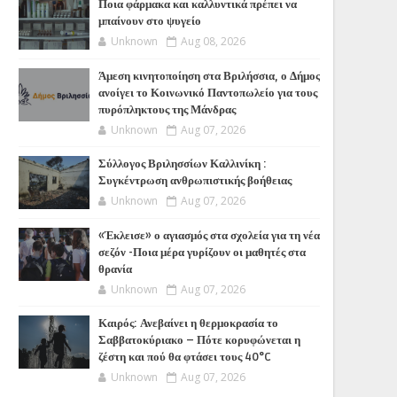
Ποια φάρμακα και καλλυντικά πρέπει να
μπαίνουν στο ψυγείο
Unknown
Aug 08, 2026
Άμεση κινητοποίηση στα Βριλήσσια, ο Δήμος
ανοίγει το Κοινωνικό Παντοπωλείο για τους
πυρόπληκτους της Μάνδρας
Unknown
Aug 07, 2026
Σύλλογος Βριλησσίων Καλλινίκη :
Συγκέντρωση ανθρωπιστικής βοήθειας
Unknown
Aug 07, 2026
«Έκλεισε» ο αγιασμός στα σχολεία για τη νέα
σεζόν -Ποια μέρα γυρίζουν οι μαθητές στα
θρανία
Unknown
Aug 07, 2026
Καιρός: Ανεβαίνει η θερμοκρασία το
Σαββατοκύριακο – Πότε κορυφώνεται η
ζέστη και πού θα φτάσει τους 40°C
Unknown
Aug 07, 2026