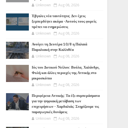
Unknown
Aug 08, 2026
Έβγαλες νέα ταυτότητα; Δεν έχεις
ξεμπερδέψει ακόμα -Αυτούς τους φορείς
πρέπει να ενημερώσεις
Unknown
Aug 08, 2026
Ανοίγει τη Δευτέρα 10/8 η Παλαιά
Παραλιακή στην Καλλιθέα
Unknown
Aug 08, 2026
Ιός του Δυτικού Νείλου: Βούλα, Χαλάνδρι,
Φυλή και άλλες περιοχές της Αττικής στο
μικροσκόπιο
Unknown
Aug 08, 2026
Περιφέρεια Αττικής: Τα έξι συμπεράσματα
για την ψηφιακή μετάβαση των
επιχειρήσεων - Χαρδαλιάς: Στηρίζουμε τις
παραγωγικές δυνάμεις
Unknown
Aug 08, 2026