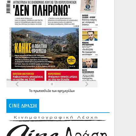
Τα
πρωτοσέλιδα
των
εφημερίδων
CINE ΔΡΑΣΗ