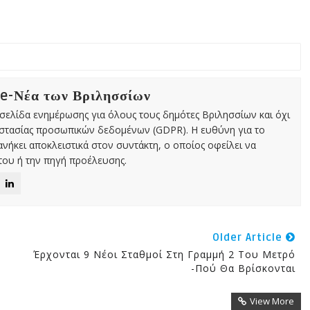
 e-Νέα των Βριλησσίων
χτή σελίδα ενημέρωσης για όλους τους δημότες Βριλησσίων και όχι
οστασίας προσωπικών δεδομένων (GDPR). Η ευθύνη για το
νήκει αποκλειστικά στον συντάκτη, ο οποίος οφείλει να
ου ή την πηγή προέλευσης.
Older Article
Έρχονται 9 Νέοι Σταθμοί Στη Γραμμή 2 Του Μετρό
-Πού Θα Βρίσκονται
View More