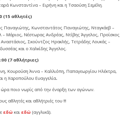
ταρά Κωνσταντίνα – Ειρήνη και η Τσαούση Σεμέλη.
0 (15 αθλητές)
τος Παναγιώτης, Κωνσταντάτος Παναγιώτης, Νταγκάεβ –
– Μάριος, Νέστωρας Ανδρέας, Ντίβης Άγγελος, Προίσκος
 Αναστάσιος, Σκούντζος Ηρακλής, Τετράδης Λουκάς –
υσσέας και ο Χαλκίδης Άγγελος.
00 (7 αθλήτριες)
δνη, Κουρούση Άννα – Καλλιόπη, Παπαγεωργίου Ηλέκτρα,
αι η Χαροπούλου Ευαγγελία
.
1 ώρα ποιο νωρίς από την έναρξη των αγώνων.
υς αθλητές και αθλήτριές του !!!
τε
εδώ
και
εδώ
(αγγλικά).