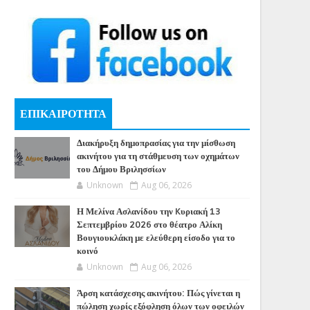
ΕΠΙΚΑΙΡΟΤΗΤΑ
Διακήρυξη δημοπρασίας για την μίσθωση
ακινήτου για τη στάθμευση των οχημάτων
του Δήμου Βριλησσίων
Unknown
Aug 06, 2026
Η Μελίνα Ασλανίδου την Kυριακή 13
Σεπτεμβρίου 2026 στο θέατρο Αλίκη
Βουγιουκλάκη με ελεύθερη είσοδο για το
κοινό
Unknown
Aug 06, 2026
Άρση κατάσχεσης ακινήτου: Πώς γίνεται η
πώληση χωρίς εξόφληση όλων των οφειλών