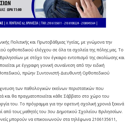
κής Πολιτικής και Πρωτοβάθμιας Υγείας, με γνώμονα την
ύ ορθοπεδικού ελέγχου σε όλα τα σχολεία της πόλης μας. Το
Βριλησσίων με στόχο τον έγκαιρο εντοπισμό της σκολίωσης και
ιείται με έγγραφη γονική συναίνεση από την ειδική
ρθοπεδικού, πρώην Συντονιστή-Διευθυντή Ορθοπεδικού
νίχνευση των παθολογικών εκείνων περιστατικών που
τά και θα πραγματοποιείται κάθε Σάββατο στο χώρο του
ργία του. Το πρόγραμμα για την εφετινή σχολική χρονιά ξεκινά
ωί από τους μαθητές του 3ου Δημοτικού Σχολείου Βριλησσίων.
ονείς μπορούν να επικοινωνούν στα τηλέφωνα 2106135611,