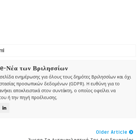
 e-Νέα των Βριλησσίων
χτή σελίδα ενημέρωσης για όλους τους δημότες Βριλησσίων και όχι
οστασίας προσωπικών δεδομένων (GDPR). Η ευθύνη για το
νήκει αποκλειστικά στον συντάκτη, ο οποίος οφείλει να
ου ή την πηγή προέλευσης.
Older Article
Άμεσα Τα Αντανακλαστικά Της Αντιδημαρχίας