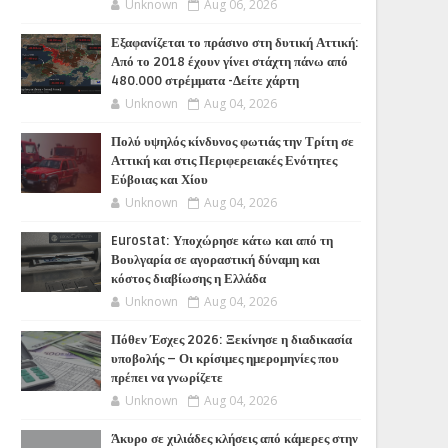
Unknown
Aug 06, 2026
Εξαφανίζεται το πράσινο στη δυτική Αττική:
Από το 2018 έχουν γίνει στάχτη πάνω από
480.000 στρέμματα -Δείτε χάρτη
Unknown
Aug 04, 2026
Πολύ υψηλός κίνδυνος φωτιάς την Τρίτη σε
Αττική και στις Περιφερειακές Ενότητες
Εύβοιας και Χίου
Unknown
Aug 04, 2026
Eurostat: Υποχώρησε κάτω και από τη
Βουλγαρία σε αγοραστική δύναμη και
κόστος διαβίωσης η Ελλάδα
Unknown
Aug 04, 2026
Πόθεν Έσχες 2026: Ξεκίνησε η διαδικασία
υποβολής – Οι κρίσιμες ημερομηνίες που
πρέπει να γνωρίζετε
Unknown
Aug 04, 2026
Άκυρο σε χιλιάδες κλήσεις από κάμερες στην