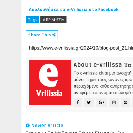
Ακολουθήστε τα e-Vrilissia στο Facebook
Tags
# ΒΡΙΛΗΣΣΙΑ
Share This
About e-Vrilissa Τα
Το e-vrilissia είναι μια ανοι
μόνο. Τηρεί τους κανόνες πρ
περιεχόμενο κάθε ανάρτησης α
αναφέρει το ονοματεπώνυμό τ
Newer Article
Ξεκινούν Τα Μαθήματα Ξένων Γλωσσών Για