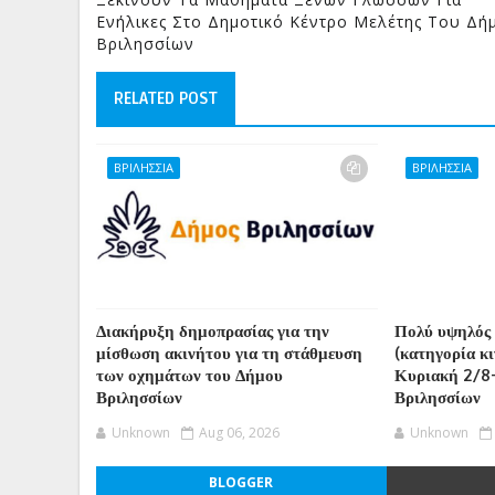
Ενήλικες Στο Δημοτικό Κέντρο Μελέτης Του Δή
Βριλησσίων
RELATED POST
ΒΡΙΛΗΣΣΙΑ
ΒΡΙΛΗΣΣΙΑ
Διακήρυξη δημοπρασίας για την
Πολύ υψηλός 
μίσθωση ακινήτου για τη στάθμευση
(κατηγορία κ
των οχημάτων του Δήμου
Κυριακή 2/8
Βριλησσίων
Βριλησσίων
Unknown
Aug 06, 2026
Unknown
BLOGGER