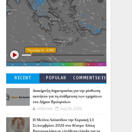
RECENT
POPULAR
COMMENTSΕΤΙ
ΚΕΤΕΣ
Διακήρυξη δημοπρασίας για την μίσθωση
ακινήτου για τη στάθμευση των οχημάτων
του Δήμου Βριλησσίων
Unknown
Aug 06, 2026
Η Μελίνα Ασλανίδου την Kυριακή 13
Σεπτεμβρίου 2026 στο θέατρο Αλίκη
Βουγιουκλάκη με ελεύθερη είσοδο για το