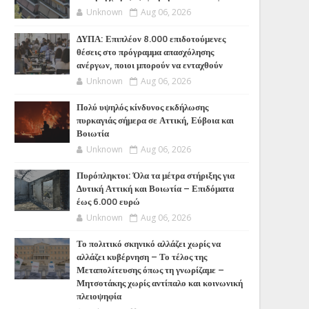
Unknown
Aug 06, 2026
ΔΥΠΑ: Επιπλέον 8.000 επιδοτούμενες
θέσεις στο πρόγραμμα απασχόλησης
ανέργων, ποιοι μπορούν να ενταχθούν
Unknown
Aug 06, 2026
Πολύ υψηλός κίνδυνος εκδήλωσης
πυρκαγιάς σήμερα σε Αττική, Εύβοια και
Βοιωτία
Unknown
Aug 06, 2026
Πυρόπληκτοι: Όλα τα μέτρα στήριξης για
Δυτική Αττική και Βοιωτία – Επιδόματα
έως 6.000 ευρώ
Unknown
Aug 06, 2026
Το πολιτικό σκηνικό αλλάζει χωρίς να
αλλάζει κυβέρνηση – Το τέλος της
Μεταπολίτευσης όπως τη γνωρίζαμε –
Μητσοτάκης χωρίς αντίπαλο και κοινωνική
πλειοψηφία