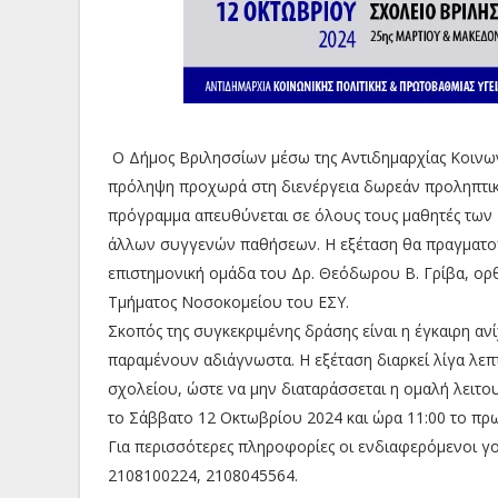
Ο Δήμος Βριλησσίων μέσω της Αντιδημαρχίας Κοινωνι
πρόληψη προχωρά στη διενέργεια δωρεάν προληπτικο
πρόγραμμα απευθύνεται σε όλους τους μαθητές των 
άλλων συγγενών παθήσεων. Η εξέταση θα πραγματοπο
επιστημονική ομάδα του Δρ. Θεόδωρου Β. Γρίβα, ο
Τμήματος Νοσοκομείου του ΕΣΥ.
Σκοπός της συγκεκριμένης δράσης είναι η έγκαιρη α
παραμένουν αδιάγνωστα. Η εξέταση διαρκεί λίγα λεπ
σχολείου, ώστε να μην διαταράσσεται η ομαλή λειτου
το Σάββατο 12 Οκτωβρίου 2024 και ώρα 11:00 το πρ
Για περισσότερες πληροφορίες οι ενδιαφερόμενοι γ
2108100224, 2108045564.