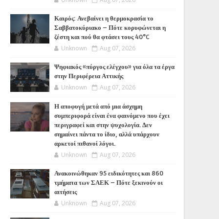
Καιρός: Ανεβαίνει η θερμοκρασία το
Σαββατοκύριακο – Πότε κορυφώνεται η
ζέστη και πού θα φτάσει τους 40°C
Unknown
Aug 07, 2026
Ψηφιακός «πύργος ελέγχου» για όλα τα έργα
στην Περιφέρεια Αττικής
Unknown
Aug 07, 2026
Η αποφυγή μετά από μια άσχημη
συμπεριφορά είναι ένα φαινόμενο που έχει
περιγραφεί και στην ψυχολογία. Δεν
σημαίνει πάντα το ίδιο, αλλά υπάρχουν
αρκετοί πιθανοί λόγοι.
Unknown
Aug 07, 2026
Ανακοινώθηκαν 95 ειδικότητες και 860
τμήματα των ΣΑΕΚ – Πότε ξεκινούν οι
αιτήσεις
Unknown
Aug 07, 2026