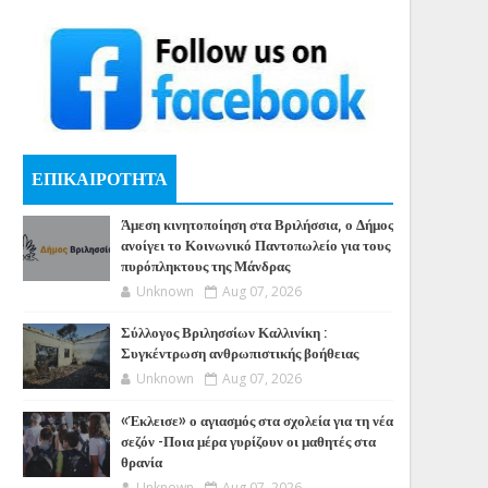
ΕΠΙΚΑΙΡΟΤΗΤΑ
Άμεση κινητοποίηση στα Βριλήσσια, ο Δήμος
ανοίγει το Κοινωνικό Παντοπωλείο για τους
πυρόπληκτους της Μάνδρας
Unknown
Aug 07, 2026
Σύλλογος Βριλησσίων Καλλινίκη :
Συγκέντρωση ανθρωπιστικής βοήθειας
Unknown
Aug 07, 2026
«Έκλεισε» ο αγιασμός στα σχολεία για τη νέα
σεζόν -Ποια μέρα γυρίζουν οι μαθητές στα
θρανία
Unknown
Aug 07, 2026