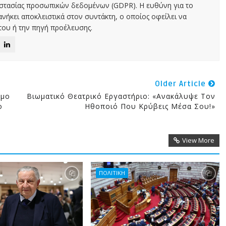
οστασίας προσωπικών δεδομένων (GDPR). Η ευθύνη για το
νήκει αποκλειστικά στον συντάκτη, ο οποίος οφείλει να
ου ή την πηγή προέλευσης.
Older Article
όμο
Βιωματικό Θεατρικό Εργαστήριο: «Ανακάλυψε Τον
ο
Ηθοποιό Που Κρύβεις Μέσα Σου!»
View More
ΠΟΛΙΤΙΚΗ