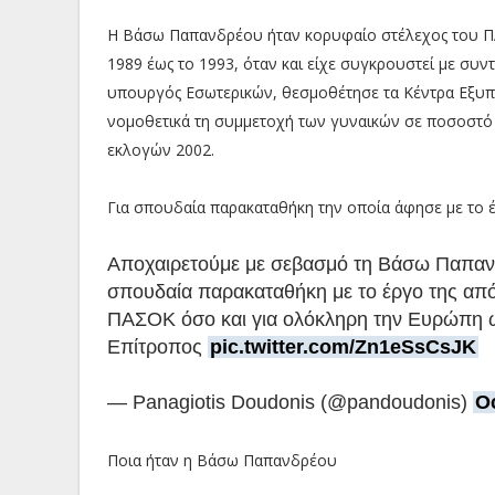
Η Βάσω Παπανδρέου ήταν κορυφαίο στέλεχος του ΠΑ
1989 έως το 1993, όταν και είχε συγκρουστεί με συν
υπουργός Εσωτερικών, θεσμοθέτησε τα Κέντρα Εξυπ
νομοθετικά τη συμμετοχή των γυναικών σε ποσοστ
εκλογών 2002.
Για σπουδαία παρακαταθήκη την οποία άφησε με το 
Αποχαιρετούμε με σεβασμό τη Βάσω Παπανδ
σπουδαία παρακαταθήκη με το έργο της από 
ΠΑΣΟΚ όσο και για ολόκληρη την Ευρώπη 
Επίτροπος
pic.twitter.com/Zn1eSsCsJK
— Panagiotis Doudonis (@pandoudonis)
Oc
Ποια ήταν η Βάσω Παπανδρέου