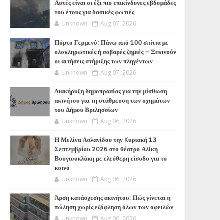
Αυτές είναι οι έξι πιο επικίνδυνες εβδομάδες
του έτους για δασικές φωτιές
Unknown
Aug 07, 2026
Πόρτο Γερμενό: Πάνω από 100 σπίτια με
ολοκληρωτικές ή σοβαρές ζημιές – Ξεκινούν
οι αιτήσεις στήριξης των πληγέντων
Unknown
Aug 07, 2026
Διακήρυξη δημοπρασίας για την μίσθωση
ακινήτου για τη στάθμευση των οχημάτων
του Δήμου Βριλησσίων
Unknown
Aug 06, 2026
Η Μελίνα Ασλανίδου την Kυριακή 13
Σεπτεμβρίου 2026 στο θέατρο Αλίκη
Βουγιουκλάκη με ελεύθερη είσοδο για το
κοινό
Unknown
Aug 06, 2026
Άρση κατάσχεσης ακινήτου: Πώς γίνεται η
πώληση χωρίς εξόφληση όλων των οφειλών
Unknown
Aug 06, 2026