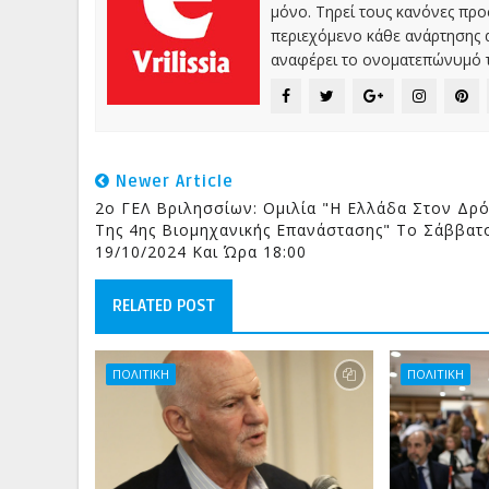
μόνο. Τηρεί τους κανόνες πρ
περιεχόμενο κάθε ανάρτησης α
αναφέρει το ονοματεπώνυμό τ
Newer Article
2ο ΓΕΛ Βριλησσίων: Ομιλία "Η Ελλάδα Στον Δρ
Της 4ης Βιομηχανικής Επανάστασης" Το Σάββατ
19/10/2024 Και Ώρα 18:00
RELATED POST
ΠΟΛΙΤΙΚΗ
ΠΟΛΙΤΙΚΗ