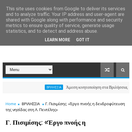
This site uses cookies from Google to deliver its services
and to analyze traffic. Your IP address and user-agent are
shared with Google along with performance and security
metrics to ensure quality of service, generate usage
statistics, and to detect and address abuse.
LEARN MORE
GOT IT
Άμεση κινητοποίηση στα Βριλήσσια, ο Δήμος α
ΒΡΙΛΗΣΣΙΑ
Home
ΒΡΙΛΗΣΣΙΑ
Γ. Πισιμίσης: «Έργο πνοής η δενδροφύτευση
της νησίδας στη Λ. Πεντέλης»
Γ. Πισιμίσης: «Έργο πνοής η