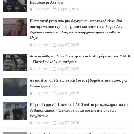
Περιφέρεια Αττικής
Unknown
Aug 07, 2026
Η αποφυγή μετά από μια άσχημη συμπεριφορά είναι ένα
φαινόμενο που έχει περιγραφεί και στην ψυχολογία. Δεν
σημαίνει πάντα το ίδιο, αλλά υπάρχουν αρκετοί πιθανοί
λόγοι.
Unknown
Aug 07, 2026
Ανακοινώθηκαν 95 ειδικότητες και 860 τμήματα των ΣΑΕΚ
– Πότε ξεκινούν οι αιτήσεις
Unknown
Aug 07, 2026
Αυτές είναι οι έξι πιο επικίνδυνες εβδομάδες του έτους για
δασικές φωτιές
Unknown
Aug 07, 2026
Πόρτο Γερμενό: Πάνω από 100 σπίτια με ολοκληρωτικές ή
σοβαρές ζημιές – Ξεκινούν οι αιτήσεις στήριξης των
πληγέντων
Unknown
Aug 07, 2026