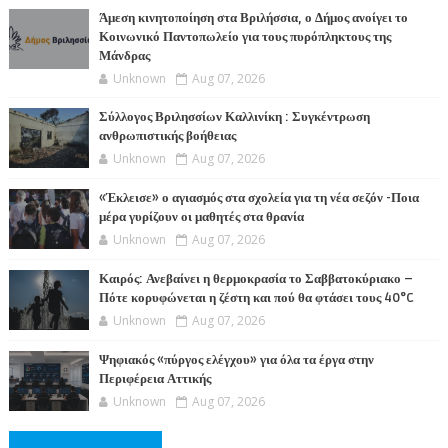
ΤΕΣ
Άμεση κινητοποίηση στα Βριλήσσια, ο Δήμος ανοίγει το
Κοινωνικό Παντοπωλείο για τους πυρόπληκτους της
Μάνδρας
Unknown
Aug 07, 2026
Σύλλογος Βριλησσίων Καλλινίκη : Συγκέντρωση
ανθρωπιστικής βοήθειας
Unknown
Aug 07, 2026
«Έκλεισε» ο αγιασμός στα σχολεία για τη νέα σεζόν -Ποια
μέρα γυρίζουν οι μαθητές στα θρανία
Unknown
Aug 07, 2026
Καιρός: Ανεβαίνει η θερμοκρασία το Σαββατοκύριακο –
Πότε κορυφώνεται η ζέστη και πού θα φτάσει τους 40°C
Unknown
Aug 07, 2026
Ψηφιακός «πύργος ελέγχου» για όλα τα έργα στην
Περιφέρεια Αττικής
Unknown
Aug 07, 2026