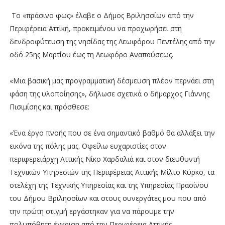
To «πράσινο φως» έλαβε ο Δήμος Βριλησσίων από την
Περιφέρεια Αττική, προκειμένου να προχωρήσει στη
δενδροφύτευση της νησίδας της Λεωφόρου Πεντέλης από την
οδό 25ης Μαρτίου έως τη Λεωφόρο Αναπαύσεως.
«Μια βασική μας προγραμματική δέσμευση πλέον περνάει στη
φάση της υλοποίησης», δήλωσε σχετικά ο δήμαρχος Γιάννης
Πισιμίσης και πρόσθεσε:
«Ένα έργο πνοής που σε ένα σημαντικό βαθμό θα αλλάξει την
εικόνα της πόλης μας. Οφείλω ευχαριστίες στον
περιφερειάρχη Αττικής Νίκο Χαρδαλιά και στον διευθυντή
Τεχνικών Υπηρεσιών της Περιφέρειας Αττικής Μίλτο Κύρκο, τα
στελέχη της Τεχνικής Υπηρεσίας και της Υπηρεσίας Πρασίνου
του Δήμου Βριλησσίων και στους συνεργάτες μου που από
την πρώτη στιγμή εργάστηκαν για να πάρουμε την
πολυπόθητη έγκριση από την Περιφέρεια Αττικής.