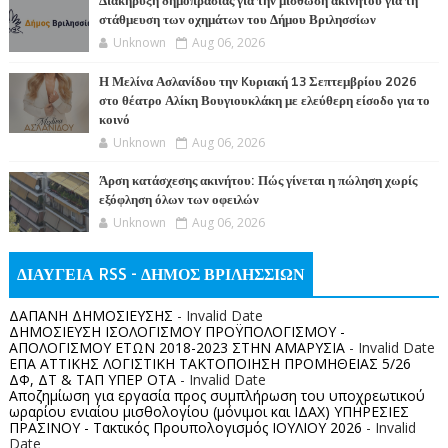
Διακήρυξη δημοπρασίας για την μίσθωση ακινήτου για τη
στάθμευση των οχημάτων του Δήμου Βριλησσίων
Unknown
Aug 06, 2026
Η Μελίνα Ασλανίδου την Kυριακή 13 Σεπτεμβρίου 2026
στο θέατρο Αλίκη Βουγιουκλάκη με ελεύθερη είσοδο για το
κοινό
Unknown
Aug 06, 2026
Άρση κατάσχεσης ακινήτου: Πώς γίνεται η πώληση χωρίς
εξόφληση όλων των οφειλών
Unknown
Aug 06, 2026
ΔΙΑΥΓΕΙΑ RSS - ΔΗΜΟΣ ΒΡΙΛΗΣΣΙΩΝ
ΔΑΠΑΝΗ ΔΗΜΟΣΙΕΥΣΗΣ
- Invalid Date
ΔΗΜΟΣΙΕΥΣΗ ΙΣΟΛΟΓΙΣΜΟΥ ΠΡΟΫΠΟΛΟΓΙΣΜΟΥ -
ΑΠΟΛΟΓΙΣΜΟΥ ΕΤΩΝ 2018-2023 ΣΤΗΝ ΑΜΑΡΥΣΙΑ
- Invalid Date
ΕΠΑ ΑΤΤΙΚΗΣ ΛΟΓΙΣΤΙΚΗ ΤΑΚΤΟΠΟΙΗΣΗ ΠΡΟΜΗΘΕΙΑΣ 5/26
ΔΦ, ΔΤ & ΤΑΠ ΥΠΕΡ ΟΤΑ
- Invalid Date
Αποζημίωση για εργασία προς συμπλήρωση του υποχρεωτικού
ωραρίου ενιαίου μισθολογίου (μόνιμοι και ΙΔΑΧ) ΥΠΗΡΕΣΙΕΣ
ΠΡΑΣΙΝΟΥ - Τακτικός Προυπολογισμός ΙΟΥΛΙΟΥ 2026
- Invalid
Date