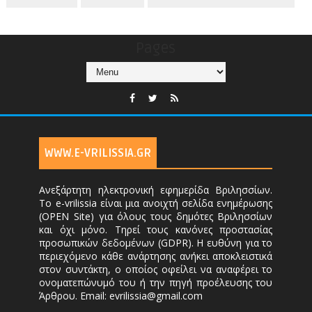
Pages
WWW.E-VRILISSIA.GR
Ανεξάρτητη ηλεκτρονική εφημερίδα Βριλησσίων.
Το e-vrilissia είναι μια ανοιχτή σελίδα ενημέρωσης
(OPEN Site) για όλους τους δημότες Βριλησσίων
και όχι μόνο. Τηρεί τους κανόνες προστασίας
προσωπικών δεδομένων (GDPR). Η ευθύνη για το
περιεχόμενο κάθε ανάρτησης ανήκει αποκλειστικά
στον συντάκτη, ο οποίος οφείλει να αναφέρει το
ονοματεπώνυμό του ή την πηγή προέλευσης του
Άρθρου. Email: evrilissia@gmail.com