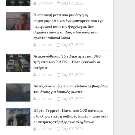
Unknown
Aug 07, 2026
Η αποφυγή μετά από μια άσχημη
συμπεριφορά είναι ένα φαινόμενο που έχει
περιγραφεί και στην ψυχολογία. Δεν
σημαίνει πάντα το ίδιο, αλλά υπάρχουν
αρκετοί πιθανοί λόγοι.
Unknown
Aug 07, 2026
Ανακοινώθηκαν 95 ειδικότητες και 860
τμήματα των ΣΑΕΚ – Πότε ξεκινούν οι
αιτήσεις
Unknown
Aug 07, 2026
Αυτές είναι οι έξι πιο επικίνδυνες εβδομάδες
του έτους για δασικές φωτιές
Unknown
Aug 07, 2026
Πόρτο Γερμενό: Πάνω από 100 σπίτια με
ολοκληρωτικές ή σοβαρές ζημιές – Ξεκινούν
οι αιτήσεις στήριξης των πληγέντων
Unknown
Aug 07, 2026