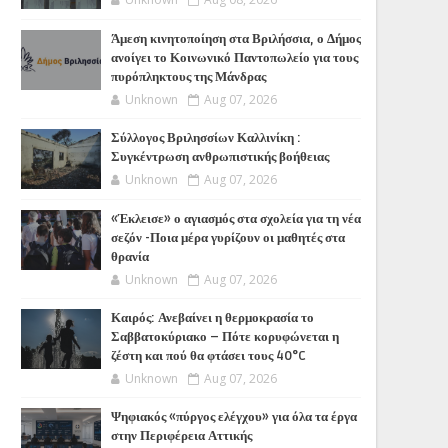
Άμεση κινητοποίηση στα Βριλήσσια, ο Δήμος
ανοίγει το Κοινωνικό Παντοπωλείο για τους
πυρόπληκτους της Μάνδρας
Unknown
Aug 07, 2026
Σύλλογος Βριλησσίων Καλλινίκη :
Συγκέντρωση ανθρωπιστικής βοήθειας
Unknown
Aug 07, 2026
«Έκλεισε» ο αγιασμός στα σχολεία για τη νέα
σεζόν -Ποια μέρα γυρίζουν οι μαθητές στα
θρανία
Unknown
Aug 07, 2026
Καιρός: Ανεβαίνει η θερμοκρασία το
Σαββατοκύριακο – Πότε κορυφώνεται η
ζέστη και πού θα φτάσει τους 40°C
Unknown
Aug 07, 2026
Ψηφιακός «πύργος ελέγχου» για όλα τα έργα
στην Περιφέρεια Αττικής