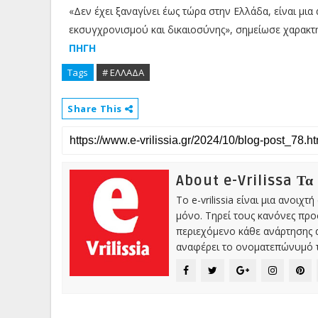
«Δεν έχει ξαναγίνει έως τώρα στην Ελλάδα, είναι μι
εκσυγχρονισμού και δικαιοσύνης», σημείωσε χαρακτη
ΠΗΓΗ
Tags
# ΕΛΛΑΔΑ
Share This
About e-Vrilissa Τα
Το e-vrilissia είναι μια ανοι
μόνο. Τηρεί τους κανόνες πρ
περιεχόμενο κάθε ανάρτησης α
αναφέρει το ονοματεπώνυμό τ