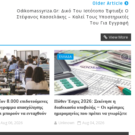
Older Article
Odikomassyriza.gr: Δικό Του Ιστότοπο Έφτιαξε Ο
Στέφανος Κασσελάκης – Καλεί Τους Υποστηρικτές
Του Για Εγγραφή
View More
ΕΛΛΑΔΑ
ον 8.000 επιδοτούμενες
Πόθεν Έσχες 2026: Ξεκίνησε η
ρόγραμμα απασχόλησης
διαδικασία υποβολής – Οι κρίσιμες
οι μπορούν να ενταχθούν
ημερομηνίες που πρέπει να γνωρίζετε
Aug 06, 2026
Unknown
Aug 04, 2026