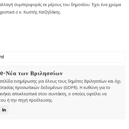
α αλλαγή συμπεριφοράς εκ μέρους του δημοσίου. Έχει ένα χρώμα
ριστικά ο κ. Κωστής Χατζηδάκης.
 e-Νέα των Βριλησσίων
χτή σελίδα ενημέρωσης για όλους τους δημότες Βριλησσίων και όχι
οστασίας προσωπικών δεδομένων (GDPR). Η ευθύνη για το
νήκει αποκλειστικά στον συντάκτη, ο οποίος οφείλει να
ου ή την πηγή προέλευσης.