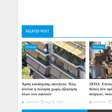
RELATED POST
ΕΛΛΑΔΑ
ΕΛΛΑΔΑ
Άρση κατάσχεσης ακινήτου: Πώς
ΔΥΠΑ: Επιπλέ
γίνεται η πώληση χωρίς εξόφληση
θέσεις στο π
όλων των οφειλών
ανέργων, ποι
Unknown
Aug 06, 2026
Unknown