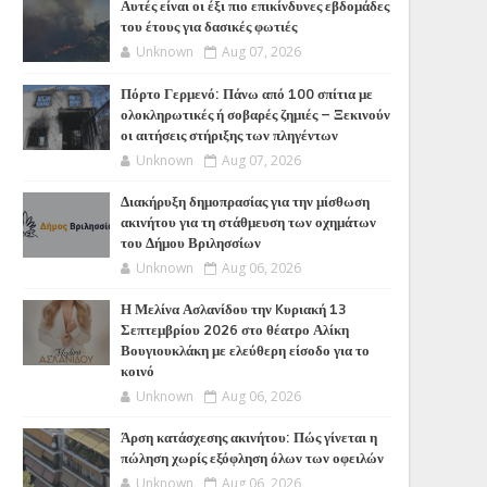
Αυτές είναι οι έξι πιο επικίνδυνες εβδομάδες
του έτους για δασικές φωτιές
Unknown
Aug 07, 2026
Πόρτο Γερμενό: Πάνω από 100 σπίτια με
ολοκληρωτικές ή σοβαρές ζημιές – Ξεκινούν
οι αιτήσεις στήριξης των πληγέντων
Unknown
Aug 07, 2026
Διακήρυξη δημοπρασίας για την μίσθωση
ακινήτου για τη στάθμευση των οχημάτων
του Δήμου Βριλησσίων
Unknown
Aug 06, 2026
Η Μελίνα Ασλανίδου την Kυριακή 13
Σεπτεμβρίου 2026 στο θέατρο Αλίκη
Βουγιουκλάκη με ελεύθερη είσοδο για το
κοινό
Unknown
Aug 06, 2026
Άρση κατάσχεσης ακινήτου: Πώς γίνεται η
πώληση χωρίς εξόφληση όλων των οφειλών
Unknown
Aug 06, 2026