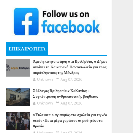
ΕΠΙΚΑΙΡΟΤΗΤΑ
Άμεση κινητοποίηση στα Βριλήσσια, ο Δήμος
ανοίγει το Κοινωνικό Παντοπωλείο για τους
πυρόπληκτους της Μάνδρας
Unknown
Aug 07, 2026
Σύλλογος Βριλησσίων Καλλινίκη :
Συγκέντρωση ανθρωπιστικής βοήθειας
Unknown
Aug 07, 2026
«Έκλεισε» ο αγιασμός στα σχολεία για τη νέα
σεζόν -Ποια μέρα γυρίζουν οι μαθητές στα
θρανία
Unknown
Aug 07, 2026