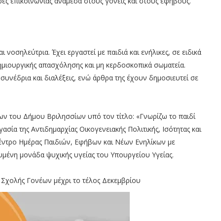
ες επικοινωνίας ανάμεσα στους γονείς και στους εφήβους.
νοσηλεύτρια. Έχει εργαστεί με παιδιά και ενήλικες, σε ειδικά
δημιουργικής απασχόλησης και μη κερδοσκοπικά σωματεία.
 συνέδρια και διαλέξεις, ενώ άρθρα της έχουν δημοσιευτεί σε
ων του Δήμου Βριλησσίων υπό τον τίτλο: «Γνωρίζω το παιδί
ασία της Αντιδημαρχίας Οικογενειακής Πολιτικής, Ισότητας και
έντρο Ημέρας Παιδιών, Εφήβων και Νέων Ενηλίκων με
υμένη μονάδα ψυχικής υγείας του Υπουργείου Υγείας.
 Σχολής Γονέων μέχρι το τέλος Δεκεμβρίου