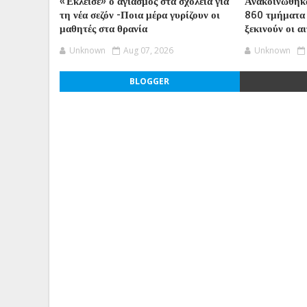
«Έκλεισε» ο αγιασμός στα σχολεία για
Ανακοινώθηκα
τη νέα σεζόν -Ποια μέρα γυρίζουν οι
860 τμήματα
μαθητές στα θρανία
ξεκινούν οι α
Unknown
Aug 07, 2026
Unknown
BLOGGER