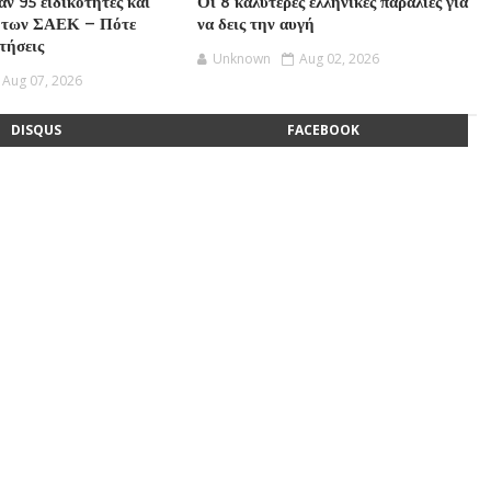
ν 95 ειδικότητες και
Οι 8 καλύτερες ελληνικές παραλίες για
 των ΣΑΕΚ – Πότε
να δεις την αυγή
ιτήσεις
Unknown
Aug 02, 2026
Aug 07, 2026
DISQUS
FACEBOOK