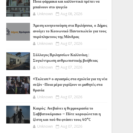
Ποια φάρμακα και καλλυντικά πρέπει να
μπαίνουν στο ψυγείο
Unknown
Aug 08, 2026
Άμεση κινητοποίηση στα Βριλήσσια, ο Δήμος
ανοίγει το Κοινωνικό Παντοπωλείο για τους
πυρόπληκτους της Μάνδρας
Unknown
Aug 07, 2026
Σύλλογος Βριλησσίων Καλλινίκη :
Συγκέντρωση ανθρωπιστικής βοήθειας
Unknown
Aug 07, 2026
«Έκλεισε» ο αγιασμός στα σχολεία για τη νέα
σεζόν -Ποια μέρα γυρίζουν οι μαθητές στα
θρανία
Unknown
Aug 07, 2026
Καιρός: Ανεβαίνει η θερμοκρασία το
Σαββατοκύριακο – Πότε κορυφώνεται η
ζέστη και πού θα φτάσει τους 40°C
Unknown
Aug 07, 2026