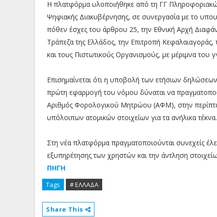
Η πλατφόρμα υλοποιήθηκε από τη ΓΓ Πληροφοριακώ
Ψηφιακής Διακυβέρνησης, σε συνεργασία με το υπο
πόθεν έσχες του άρθρου 25, την Εθνική Αρχή Διαφάνε
Τράπεζα της Ελλάδος, την Επιτροπή Κεφαλαιαγοράς,
και τους Πιστωτικούς Οργανισμούς, με μέριμνα του
Επισημαίνεται ότι η υποβολή των ετήσιων δηλώσεων 
πρώτη εφαρμογή του νόμου δύναται να πραγματοποιη
Αριθμός Φορολογικού Μητρώου (ΑΦΜ), στην περίπτω
υπόλοιπων ατομικών στοιχείων για τα ανήλικα τέκνα.
Στη νέα πλατφόρμα πραγματοποιούνται συνεχείς έλεγχ
εξυπηρέτησης των χρηστών και την άντληση στοιχεί
ΠΗΓΗ
Tags
# ΕΛΛΑΔΑ
Share This