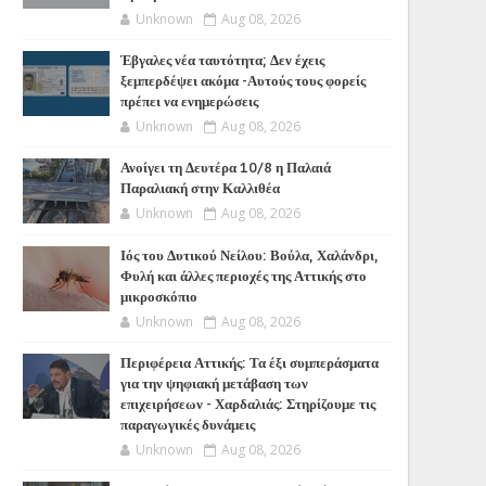
Unknown
Aug 08, 2026
Έβγαλες νέα ταυτότητα; Δεν έχεις
ξεμπερδέψει ακόμα -Αυτούς τους φορείς
πρέπει να ενημερώσεις
Unknown
Aug 08, 2026
Ανοίγει τη Δευτέρα 10/8 η Παλαιά
Παραλιακή στην Καλλιθέα
Unknown
Aug 08, 2026
Ιός του Δυτικού Νείλου: Βούλα, Χαλάνδρι,
Φυλή και άλλες περιοχές της Αττικής στο
μικροσκόπιο
Unknown
Aug 08, 2026
Περιφέρεια Αττικής: Τα έξι συμπεράσματα
για την ψηφιακή μετάβαση των
επιχειρήσεων - Χαρδαλιάς: Στηρίζουμε τις
παραγωγικές δυνάμεις
Unknown
Aug 08, 2026