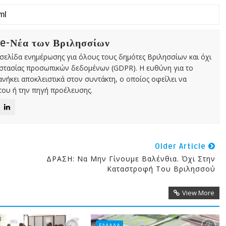
 e-Νέα των Βριλησσίων
χτή σελίδα ενημέρωσης για όλους τους δημότες Βριλησσίων και όχι
οστασίας προσωπικών δεδομένων (GDPR). Η ευθύνη για το
νήκει αποκλειστικά στον συντάκτη, ο οποίος οφείλει να
ου ή την πηγή προέλευσης.
Older Article
ΔΡΑΣΗ: Να Μην Γίνουμε Βαλένθια. Όχι Στην
Καταστροφή Του Βριλησσού
View More
ΕΛΛΑΔΑ