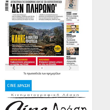
Τα
πρωτοσέλιδα
των
εφημερίδων
CINE ΔΡΑΣΗ