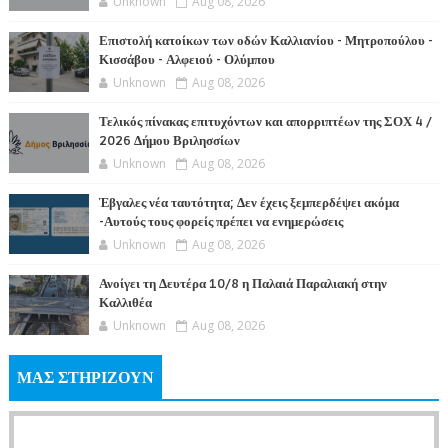
Unknown
Aug 08, 2026
Επιστολή κατοίκων των οδών Καλλιανίου - Μητροπούλου -
Κισσάβου - Αλφειού - Ολύμπου
Unknown
Aug 08, 2026
Τελικός πίνακας επιτυχόντων και απορριπτέων της ΣΟΧ 4 /
2026 Δήμου Βριλησσίων
Unknown
Aug 08, 2026
Έβγαλες νέα ταυτότητα; Δεν έχεις ξεμπερδέψει ακόμα
-Αυτούς τους φορείς πρέπει να ενημερώσεις
Unknown
Aug 08, 2026
Ανοίγει τη Δευτέρα 10/8 η Παλαιά Παραλιακή στην
Καλλιθέα
Unknown
Aug 08, 2026
ΜΑΣ ΣΤΗΡΙΖΟΥΝ