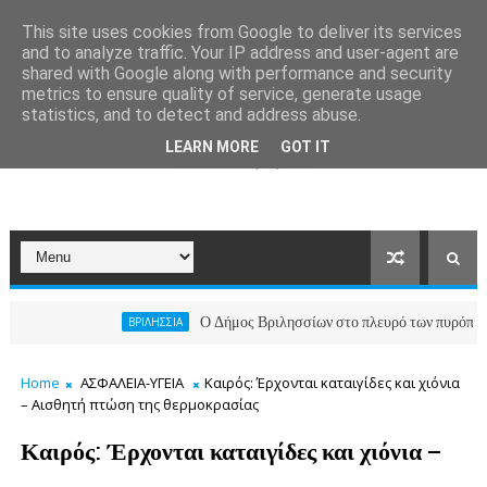
This site uses cookies from Google to deliver its services
and to analyze traffic. Your IP address and user-agent are
shared with Google along with performance and security
metrics to ensure quality of service, generate usage
statistics, and to detect and address abuse.
LEARN MORE
GOT IT
Ο Δήμος Βριλησσίων στο πλευρό των πυρόπληκτων συμ
ΒΡΙΛΗΣΣΙΑ
Home
ΑΣΦΑΛΕΙΑ-ΥΓΕΙΑ
Καιρός: Έρχονται καταιγίδες και χιόνια
– Αισθητή πτώση της θερμοκρασίας
Καιρός: Έρχονται καταιγίδες και χιόνια –