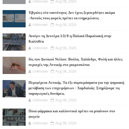
Unknown
Aug 08, 2026
Έβγαλες νέα ταυτότητα; Δεν έχεις ξεμπερδέψει ακόμα
-Αυτούς τους φορείς πρέπει να ενημερώσεις
Unknown
Aug 08, 2026
Ανοίγει τη Δευτέρα 10/8 η Παλαιά Παραλιακή στην
Καλλιθέα
Unknown
Aug 08, 2026
Ιός του Δυτικού Νείλου: Βούλα, Χαλάνδρι, Φυλή και άλλες
περιοχές της Αττικής στο μικροσκόπιο
Unknown
Aug 08, 2026
Περιφέρεια Αττικής: Τα έξι συμπεράσματα για την ψηφιακή
μετάβαση των επιχειρήσεων - Χαρδαλιάς: Στηρίζουμε τις
παραγωγικές δυνάμεις
Unknown
Aug 08, 2026
Ποια φάρμακα και καλλυντικά πρέπει να μπαίνουν στο
ψυγείο
Unknown
Aug 08, 2026