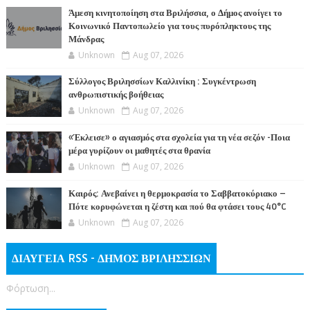
Άμεση κινητοποίηση στα Βριλήσσια, ο Δήμος ανοίγει το
Κοινωνικό Παντοπωλείο για τους πυρόπληκτους της
Μάνδρας
Unknown
Aug 07, 2026
Σύλλογος Βριλησσίων Καλλινίκη : Συγκέντρωση
ανθρωπιστικής βοήθειας
Unknown
Aug 07, 2026
«Έκλεισε» ο αγιασμός στα σχολεία για τη νέα σεζόν -Ποια
μέρα γυρίζουν οι μαθητές στα θρανία
Unknown
Aug 07, 2026
Καιρός: Ανεβαίνει η θερμοκρασία το Σαββατοκύριακο –
Πότε κορυφώνεται η ζέστη και πού θα φτάσει τους 40°C
Unknown
Aug 07, 2026
ΔΙΑΥΓΕΙΑ RSS - ΔΗΜΟΣ ΒΡΙΛΗΣΣΙΩΝ
Φόρτωση...