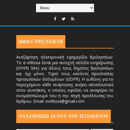
WWW.E-VRILISSIA.GR
Ανεξάρτητη ηλεκτρονική εφημερίδα Βριλησσίων.
Το e-vrilissia είναι μια ανοιχτή σελίδα ενημέρωσης
(OPEN Site) για όλους τους δημότες Βριλησσίων
και όχι μόνο. Τηρεί τους κανόνες προστασίας
προσωπικών δεδομένων (GDPR). Η ευθύνη για το
περιεχόμενο κάθε ανάρτησης ανήκει αποκλειστικά
στον συντάκτη, ο οποίος οφείλει να αναφέρει το
ονοματεπώνυμό του ή την πηγή προέλευσης του
Άρθρου. Email: evrilissia@gmail.com
ΑΝΑΖΗΤΗΣΗ ΑΥΤΟΎ ΤΟΥ ΙΣΤΟΛΟΓΙΟΥ