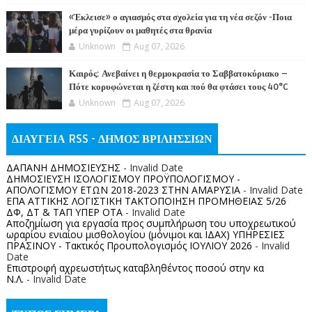
«Έκλεισε» ο αγιασμός στα σχολεία για τη νέα σεζόν -Ποια
μέρα γυρίζουν οι μαθητές στα θρανία
Unknown
Aug 07, 2026
Καιρός: Ανεβαίνει η θερμοκρασία το Σαββατοκύριακο –
Πότε κορυφώνεται η ζέστη και πού θα φτάσει τους 40°C
Unknown
Aug 07, 2026
ΔΙΑΥΓΕΙΑ RSS - ΔΗΜΟΣ ΒΡΙΛΗΣΣΙΩΝ
ΔΑΠΑΝΗ ΔΗΜΟΣΙΕΥΣΗΣ
- Invalid Date
ΔΗΜΟΣΙΕΥΣΗ ΙΣΟΛΟΓΙΣΜΟΥ ΠΡΟΫΠΟΛΟΓΙΣΜΟΥ -
ΑΠΟΛΟΓΙΣΜΟΥ ΕΤΩΝ 2018-2023 ΣΤΗΝ ΑΜΑΡΥΣΙΑ
- Invalid Date
ΕΠΑ ΑΤΤΙΚΗΣ ΛΟΓΙΣΤΙΚΗ ΤΑΚΤΟΠΟΙΗΣΗ ΠΡΟΜΗΘΕΙΑΣ 5/26
ΔΦ, ΔΤ & ΤΑΠ ΥΠΕΡ ΟΤΑ
- Invalid Date
Αποζημίωση για εργασία προς συμπλήρωση του υποχρεωτικού
ωραρίου ενιαίου μισθολογίου (μόνιμοι και ΙΔΑΧ) ΥΠΗΡΕΣΙΕΣ
ΠΡΑΣΙΝΟΥ - Τακτικός Προυπολογισμός ΙΟΥΛΙΟΥ 2026
- Invalid
Date
Επιστροφή αχρεωστήτως καταβληθέντος ποσoύ στην κα
Ν.Λ.
- Invalid Date