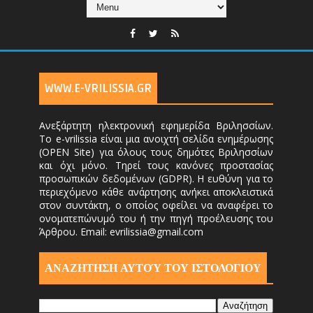
WWW.E-VRILISSIA.GR
Ανεξάρτητη ηλεκτρονική εφημερίδα Βριλησσίων.
Το e-vrilissia είναι μια ανοιχτή σελίδα ενημέρωσης
(OPEN Site) για όλους τους δημότες Βριλησσίων
και όχι μόνο. Τηρεί τους κανόνες προστασίας
προσωπικών δεδομένων (GDPR). Η ευθύνη για το
περιεχόμενο κάθε ανάρτησης ανήκει αποκλειστικά
στον συντάκτη, ο οποίος οφείλει να αναφέρει το
ονοματεπώνυμό του ή την πηγή προέλευσης του
Άρθρου. Email: evrilissia@gmail.com
ΑΝΑΖΗΤΗΣΗ ΑΥΤΟΎ ΤΟΥ ΙΣΤΟΛΟΓΙΟΥ