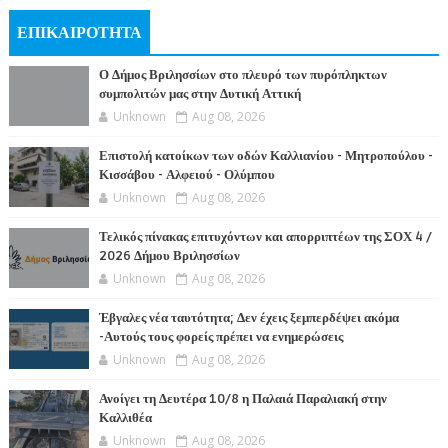
ΕΠΙΚΑΙΡΟΤΗΤΑ
Ο Δήμος Βριλησσίων στο πλευρό των πυρόπληκτων
συμπολιτών μας στην Δυτική Αττική
Unknown
Aug 08, 2026
Επιστολή κατοίκων των οδών Καλλιανίου - Μητροπούλου -
Κισσάβου - Αλφειού - Ολύμπου
Unknown
Aug 08, 2026
Τελικός πίνακας επιτυχόντων και απορριπτέων της ΣΟΧ 4 /
2026 Δήμου Βριλησσίων
Unknown
Aug 08, 2026
Έβγαλες νέα ταυτότητα; Δεν έχεις ξεμπερδέψει ακόμα
-Αυτούς τους φορείς πρέπει να ενημερώσεις
Unknown
Aug 08, 2026
Ανοίγει τη Δευτέρα 10/8 η Παλαιά Παραλιακή στην
Καλλιθέα
Unknown
Aug 08, 2026