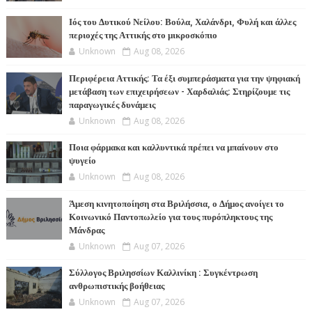
Ιός του Δυτικού Νείλου: Βούλα, Χαλάνδρι, Φυλή και άλλες
περιοχές της Αττικής στο μικροσκόπιο
Unknown
Aug 08, 2026
Περιφέρεια Αττικής: Τα έξι συμπεράσματα για την ψηφιακή
μετάβαση των επιχειρήσεων - Χαρδαλιάς: Στηρίζουμε τις
παραγωγικές δυνάμεις
Unknown
Aug 08, 2026
Ποια φάρμακα και καλλυντικά πρέπει να μπαίνουν στο
ψυγείο
Unknown
Aug 08, 2026
Άμεση κινητοποίηση στα Βριλήσσια, ο Δήμος ανοίγει το
Κοινωνικό Παντοπωλείο για τους πυρόπληκτους της
Μάνδρας
Unknown
Aug 07, 2026
Σύλλογος Βριλησσίων Καλλινίκη : Συγκέντρωση
ανθρωπιστικής βοήθειας
Unknown
Aug 07, 2026