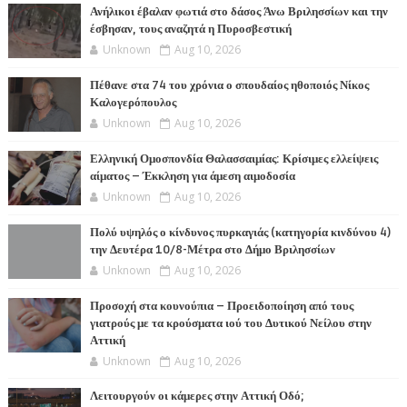
Ανήλικοι έβαλαν φωτιά στο δάσος Άνω Βριλησσίων και την
έσβησαν, τους αναζητά η Πυροσβεστική
Unknown
Aug 10, 2026
Πέθανε στα 74 του χρόνια ο σπουδαίος ηθοποιός Νίκος
Καλογερόπουλος
Unknown
Aug 10, 2026
Ελληνική Ομοσπονδία Θαλασσαιμίας: Κρίσιμες ελλείψεις
αίματος – Έκκληση για άμεση αιμοδοσία
Unknown
Aug 10, 2026
Πολύ υψηλός ο κίνδυνος πυρκαγιάς (κατηγορία κινδύνου 4)
την Δευτέρα 10/8-Μέτρα στο Δήμο Βριλησσίων
Unknown
Aug 10, 2026
Προσοχή στα κουνούπια – Προειδοποίηση από τους
γιατρούς με τα κρούσματα ιού του Δυτικού Νείλου στην
Αττική
Unknown
Aug 10, 2026
Λειτουργούν οι κάμερες στην Αττική Οδό;