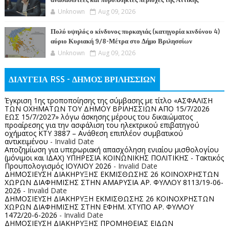
Unknown
Aug 09, 2026
Πολύ υψηλός ο κίνδυνος πυρκαγιάς (κατηγορία κινδύνου 4)
αύριο Κυριακή 9/8-Μέτρα στο Δήμο Βριλησσίων
Unknown
Aug 09, 2026
ΔΙΑΥΓΕΙΑ RSS - ΔΗΜΟΣ ΒΡΙΛΗΣΣΙΩΝ
Έγκριση 1ης τροποποίησης της σύμβασης με τίτλο «ΑΣΦΑΛΙΣΗ
ΤΩΝ ΟΧΗΜΑΤΩΝ ΤΟΥ ΔΗΜΟΥ ΒΡΙΛΗΣΣΙΩΝ ΑΠΟ 15/7/2026
ΕΩΣ 15/7/2027» λόγω άσκησης μέρους του δικαιώματος
προαίρεσης για την ασφάλιση του ηλεκτρικού επιβατηγού
οχήματος ΚΤΥ 3887 – Ανάθεση επιπλέον συμβατικού
αντικειμένου
- Invalid Date
Αποζημίωση για υπερωριακή απασχόληση ενιαίου μισθολογίου
(μόνιμοι και ΙΔΑΧ) ΥΠΗΡΕΣΙΑ ΚΟΙΝΩΝΙΚΗΣ ΠΟΛΙΤΙΚΗΣ - Τακτικός
Προυπολογισμός ΙΟΥΛΙΟΥ 2026
- Invalid Date
ΔΗΜΟΣΙΕΥΣΗ ΔΙΑΚΗΡΥΞΗΣ ΕΚΜΙΣΘΩΣΗΣ 26 ΚΟΙΝΟΧΡΗΣΤΩΝ
ΧΩΡΩΝ ΔΙΑΦΗΜΙΣΗΣ ΣΤΗΝ ΑΜΑΡΥΣΙΑ ΑΡ. ΦΥΛΛΟΥ 8113/19-06-
2026
- Invalid Date
ΔΗΜΟΣΙΕΥΣΗ ΔΙΑΚΗΡΥΞΗ ΕΚΜΙΣΘΩΣΗΣ 26 ΚΟΙΝΟΧΡΗΣΤΩΝ
ΧΩΡΩΝ ΔΙΑΦΗΜΙΣΗΣ ΣΤΗΝ ΕΦΗΜ. ΧΤΥΠΟ ΑΡ. ΦΥΛΛΟΥ
1472/20-6-2026
- Invalid Date
ΔΗΜΟΣΙΕΥΣΗ ΔΙΑΚΗΡΥΞΗΣ ΠΡΟΜΗΘΕΙΑΣ ΕΙΔΩΝ