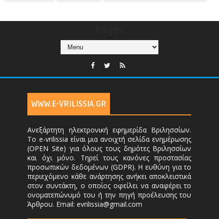
Pages
WWW.E-VRILISSIA.GR
Ανεξάρτητη ηλεκτρονική εφημερίδα Βριλησσίων.
Το e-vrilissia είναι μια ανοιχτή σελίδα ενημέρωσης
(OPEN Site) για όλους τους δημότες Βριλησσίων
και όχι μόνο. Τηρεί τους κανόνες προστασίας
προσωπικών δεδομένων (GDPR). Η ευθύνη για το
περιεχόμενο κάθε ανάρτησης ανήκει αποκλειστικά
στον συντάκτη, ο οποίος οφείλει να αναφέρει το
ονοματεπώνυμό του ή την πηγή προέλευσης του
Άρθρου. Email: evrilissia@gmail.com