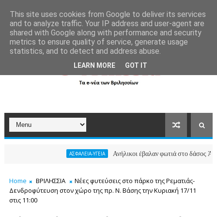
```
This site uses cookies from Google to deliver its services
and to analyze traffic. Your IP address and user-agent are
shared with Google along with performance and security
metrics to ensure quality of service, generate usage
statistics, and to detect and address abuse.
LEARN MORE
GOT IT
Ανήλικοι έβαλαν φωτιά στο δάσος Άνω Βριλη
ΑΣΦΑΛΕΙΑ-ΥΓΕΙΑ
Home
ΒΡΙΛΗΣΣΙΑ
Nέες φυτεύσεις στο πάρκο της Ρεματιάς-
Δενδροφύτευση στον χώρο της πρ. Ν. Βάσης την Κυριακή 17/11
στις 11:00