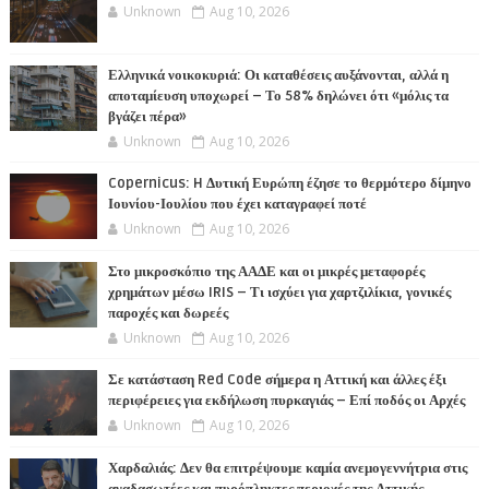
Unknown
Aug 10, 2026
Ελληνικά νοικοκυριά: Οι καταθέσεις αυξάνονται, αλλά η
αποταμίευση υποχωρεί – Το 58% δηλώνει ότι «μόλις τα
βγάζει πέρα»
Unknown
Aug 10, 2026
Copernicus: H Δυτική Ευρώπη έζησε το θερμότερο δίμηνο
Ιουνίου-Ιουλίου που έχει καταγραφεί ποτέ
Unknown
Aug 10, 2026
Στο μικροσκόπιο της ΑΑΔΕ και οι μικρές μεταφορές
χρημάτων μέσω IRIS – Τι ισχύει για χαρτζιλίκια, γονικές
παροχές και δωρεές
Unknown
Aug 10, 2026
Σε κατάσταση Red Code σήμερα η Αττική και άλλες έξι
περιφέρειες για εκδήλωση πυρκαγιάς – Επί ποδός οι Αρχές
Unknown
Aug 10, 2026
Χαρδαλιάς: Δεν θα επιτρέψουμε καμία ανεμογεννήτρια στις
αναδασωτέες και πυρόπληκτες περιοχές της Αττικής