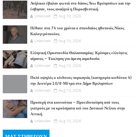
Ανήλικοι έβαλαν φωτιά στο δάσος Άνω Βριλησσίων και την
έσβησαν, τους αναζητά η Πυροσβεστική
Unknown
Aug 10, 2026
Πέθανε στα 74 του χρόνια ο σπουδαίος ηθοποιός Νίκος
Καλογερόπουλος
Unknown
Aug 10, 2026
Ελληνική Ομοσπονδία Θαλασσαιμίας: Κρίσιμες ελλείψεις
αίματος – Έκκληση για άμεση αιμοδοσία
Unknown
Aug 10, 2026
Πολύ υψηλός ο κίνδυνος πυρκαγιάς (κατηγορία κινδύνου 4)
την Δευτέρα 10/8-Μέτρα στο Δήμο Βριλησσίων
Unknown
Aug 10, 2026
Προσοχή στα κουνούπια – Προειδοποίηση από τους
γιατρούς με τα κρούσματα ιού του Δυτικού Νείλου στην
Αττική
Unknown
Aug 10, 2026
ΜΑΣ ΣΤΗΡΙΖΟΥΝ