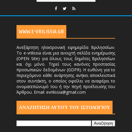
WWW.E-VRILISSIA.GR
Ανεξάρτητη ηλεκτρονική εφημερίδα Βριλησσίων.
Το e-vrilissia είναι μια ανοιχτή σελίδα ενημέρωσης
(OPEN Site) για όλους τους δημότες Βριλησσίων
και όχι μόνο. Τηρεί τους κανόνες προστασίας
προσωπικών δεδομένων (GDPR). Η ευθύνη για το
περιεχόμενο κάθε ανάρτησης ανήκει αποκλειστικά
στον συντάκτη, ο οποίος οφείλει να αναφέρει το
ονοματεπώνυμό του ή την πηγή προέλευσης του
Άρθρου. Email: evrilissia@gmail.com
ΑΝΑΖΗΤΗΣΗ ΑΥΤΟΎ ΤΟΥ ΙΣΤΟΛΟΓΙΟΥ