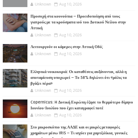
Unknown
Aug 10, 2026
Προσοχή στα κουνούπια – Προειδοποίηση από τους
γιατρούς με τα κρούσματα ιού του Δυτικού Νείλου στην
Αττική
Unknown
Aug 10, 2026
Λειτουργούν οι κάμερες στην Αττική Οδό;
Unknown
Aug 10, 2026
Ελληνικά νοικοκυριά: Οι καταθέσεις αυξάνονται, αλλά η
αποταμίευση υποχωρεί – Το 58% δηλώνει ότι «μόλις τα
βγάζει πέρα»
Unknown
Aug 10, 2026
Copernicus: H Δυτική Ευρώπη έζησε το θερμότερο δίμηνο
Ιουνίου-Ιουλίου που έχει καταγραφεί ποτέ
Unknown
Aug 10, 2026
Στο μικροσκόπιο της ΑΑΔΕ και οι μικρές μεταφορές
χρημάτων μέσω IRIS – Τι ισχύει για χαρτζιλίκια, γονικές