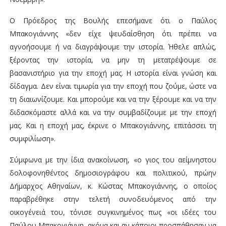
Ο Πρόεδρος της Βουλής επεσήμανε ότι ο Παύλος
Μπακογιάννης «δεν είχε ψευδαίσθηση ότι πρέπει να
αγνοήσουμε ή να διαγράψουμε την ιστορία. Ήθελε απλώς,
ξέροντας την ιστορία, να μην τη μετατρέψουμε σε
βασανιστήριο για την εποχή μας. Η ιστορία είναι γνώση και
δίδαγμα. Δεν είναι τιμωρία για την εποχή που ζούμε, ώστε να
τη διαιωνίζουμε. Και μπορούμε και να την ξέρουμε και να την
διδασκόμαστε αλλά και να την συμβαδίζουμε με την εποχή
μας. Και η εποχή μας, έκρινε ο Μπακογιάννης, επιτάσσει τη
συμφιλίωση».
Σύμφωνα με την ίδια ανακοίνωση, «ο γιος του αείμνηστου
δολοφονηθέντος δημοσιογράφου και πολιτικού, πρώην
Δήμαρχος Αθηναίων, κ. Κώστας Μπακογιάννης, ο οποίος
παραβρέθηκε στην τελετή συνοδευόμενος από την
οικογένειά του, τόνισε συγκινημένος πως «οι ιδέες του
Παύλου Μπακογιάννη, ακόμα και αν κάποιοι προσπάθησαν να