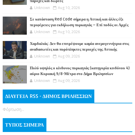
παροχές και δωρεές
Unknown
Aug 10, 2026
Σε κατάσταση Red Code σήμερα η Αττική και άλλες έξι
περιφέρειες για εκδήλωση πυρκαγιάς – Επί ποδός οι Αρχές
Unknown
Aug 10, 2026
Χαρδαλιάς: Δεν θα επιτρέψουμε καμία ανεμογεννήτρια στις
αναδασωτέες και πυρόπληκτες περιοχές της Αττικής
Unknown
Aug 09, 2026
Πολύ υψηλός ο κίνδυνος πυρκαγιάς (κατηγορία κινδύνου 4)
αύριο Κυριακή 9/8-Μέτρα στο Δήμο Βριλησσίων
Unknown
Aug 09, 2026
ΔΙΑΥΓΕΙΑ RSS - ΔΗΜΟΣ ΒΡΙΛΗΣΣΙΩΝ
Φόρτωση...
ΤΥΠΟΣ ΣΗΜΕΡΑ