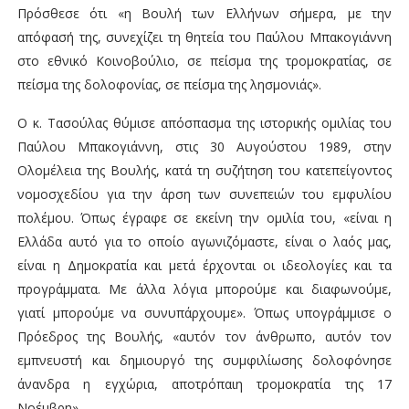
Πρόσθεσε ότι «η Βουλή των Ελλήνων σήμερα, με την
απόφασή της, συνεχίζει τη θητεία του Παύλου Μπακογιάννη
στο εθνικό Κοινοβούλιο, σε πείσμα της τρομοκρατίας, σε
πείσμα της δολοφονίας, σε πείσμα της λησμονιάς».
Ο κ. Τασούλας θύμισε απόσπασμα της ιστορικής ομιλίας του
Παύλου Μπακογιάννη, στις 30 Αυγούστου 1989, στην
Ολομέλεια της Βουλής, κατά τη συζήτηση του κατεπείγοντος
νομοσχεδίου για την άρση των συνεπειών του εμφυλίου
πολέμου. Όπως έγραφε σε εκείνη την ομιλία του, «είναι η
Ελλάδα αυτό για το οποίο αγωνιζόμαστε, είναι ο λαός μας,
είναι η Δημοκρατία και μετά έρχονται οι ιδεολογίες και τα
προγράμματα. Με άλλα λόγια μπορούμε και διαφωνούμε,
γιατί μπορούμε να συνυπάρχουμε». Όπως υπογράμμισε ο
Πρόεδρος της Βουλής, «αυτόν τον άνθρωπο, αυτόν τον
εμπνευστή και δημιουργό της συμφιλίωσης δολοφόνησε
άνανδρα η εγχώρια, αποτρόπαιη τρομοκρατία της 17
Νοέμβρη».