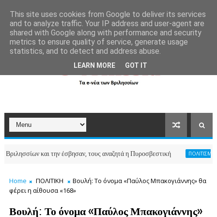
```
This site uses cookies from Google to deliver its services
and to analyze traffic. Your IP address and user-agent are
shared with Google along with performance and security
metrics to ensure quality of service, generate usage
statistics, and to detect and address abuse.
LEARN MORE
GOT IT
σσίων και την έσβησαν, τους αναζητά η Πυροσβεστική
ΠΟΛΙΤΙΣΜΟΣ-ΑΘΛΗΤ
Home
ΠΟΛΙΤΙΚΗ
Βουλή: Το όνομα «Παύλος Μπακογιάννης» θα
φέρει η αίθουσα «168»
Βουλή: Το όνομα «Παύλος Μπακογιάννης»