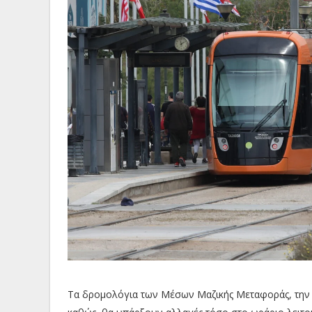
Τα δρομολόγια των Μέσων Μαζικής Μεταφοράς, την 