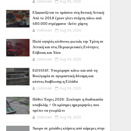
Unknown
Aug 06, 2026
Εξαφανίζεται το πράσινο στη δυτική Αττική:
Από το 2018 έχουν γίνει στάχτη πάνω από
480.000 στρέμματα -Δείτε χάρτη
Unknown
Aug 04, 2026
Πολύ υψηλός κίνδυνος φωτιάς την Τρίτη σε
Αττική και στις Περιφερειακές Ενότητες
Εύβοιας και Χίου
Unknown
Aug 04, 2026
Eurostat: Υποχώρησε κάτω και από τη
Βουλγαρία σε αγοραστική δύναμη και
κόστος διαβίωσης η Ελλάδα
Unknown
Aug 04, 2026
Πόθεν Έσχες 2026: Ξεκίνησε η διαδικασία
υποβολής – Οι κρίσιμες ημερομηνίες που
πρέπει να γνωρίζετε
Unknown
Aug 04, 2026
Άκυρο σε χιλιάδες κλήσεις από κάμερες στην