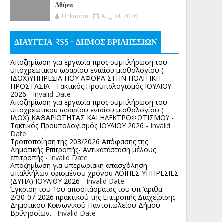
Αθήνα
Unknown
Aug 04, 2026
ΔΙΑΥΓΕΙΑ RSS - ΔΗΜΟΣ ΒΡΙΛΗΣΣΙΩΝ
Αποζημίωση για εργασία προς συμπλήρωση του
υποχρεωτικού ωραρίου ενιαίου μισθολογίου (
ΙΔΟΧ)ΥΠΗΡΕΣΙΑ ΠΟΥ ΑΦΟΡΑ ΣΤΗΝ ΠΟΛΙΤΙΚΗ
ΠΡΟΣΤΑΣΙΑ - Τακτικός Προυπολογισμός ΙΟΥΛΙΟΥ
2026
- Invalid Date
Αποζημίωση για εργασία προς συμπλήρωση του
υποχρεωτικού ωραρίου ενιαίου μισθολογίου (
ΙΔΟΧ) ΚΑΘΑΡΙΟΤΗΤΑΣ ΚΑΙ ΗΛΕΚΤΡΟΦΩΤΙΣΜΟΥ -
Τακτικός Προυπολογισμός ΙΟΥΛΙΟΥ 2026
- Invalid
Date
Τροποποίηση της 203/2026 Απόφασης της
Δημοτικής Επιτροπής- Αντικατάσταση μέλους
επιτροπής
- Invalid Date
Αποζημίωση για υπερωριακή απασχόληση
υπαλλήλων ορισμένου χρόνου ΛΟΙΠΕΣ ΥΠΗΡΕΣΙΕΣ
(ΔΥΠΑ) ΙΟΥΛΙΟΥ 2026
- Invalid Date
Έγκριση του 1ου αποσπάσματος του υπ ’αριθμ.
2/30-07-2026 πρακτικού της Επιτροπής Διαχείρισης
Δημοτικού Κοινωνικού Παντοπωλείου Δήμου
Βριλησσίων.
- Invalid Date