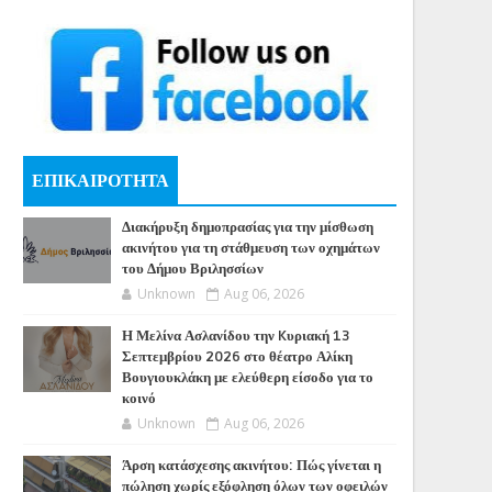
ΕΠΙΚΑΙΡΟΤΗΤΑ
Διακήρυξη δημοπρασίας για την μίσθωση
ακινήτου για τη στάθμευση των οχημάτων
του Δήμου Βριλησσίων
Unknown
Aug 06, 2026
Η Μελίνα Ασλανίδου την Kυριακή 13
Σεπτεμβρίου 2026 στο θέατρο Αλίκη
Βουγιουκλάκη με ελεύθερη είσοδο για το
κοινό
Unknown
Aug 06, 2026
Άρση κατάσχεσης ακινήτου: Πώς γίνεται η
πώληση χωρίς εξόφληση όλων των οφειλών