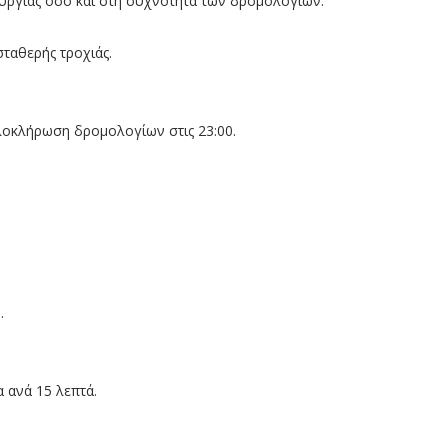
υργίας όσο και στη συχνότητα των δρομολογίων.
ταθερής τροχιάς.
λοκλήρωση δρομολογίων στις 23:00.
.
α ανά 15 λεπτά.