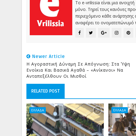
Το e-vrilissia είναι μια ανοι
μόνο. Τηρεί τους κανόνες πρ
περιεχόμενο κάθε ανάρτησης α
αναφέρει το ονοματεπώνυμό τ
Newer Article
Η Αγοραστική Δύναμη Σε Απόγνωση: Στα Ύψη
Ενοίκια Και Βασικά Αγαθά – «Ανίκανοι» Να
Ανταπεξέλθουν Οι Μισθοί
RELATED POST
ΕΛΛΑΔΑ
ΕΛΛΑΔΑ