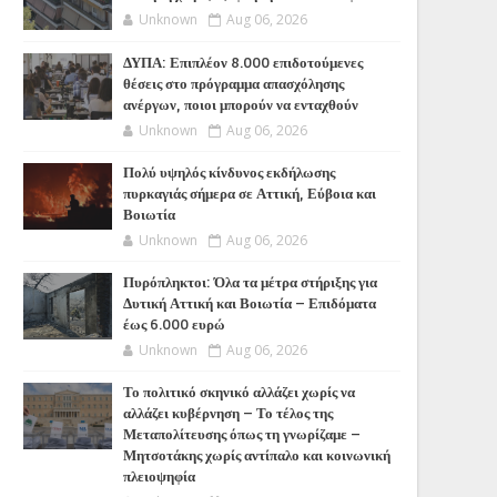
Unknown
Aug 06, 2026
ΔΥΠΑ: Επιπλέον 8.000 επιδοτούμενες
θέσεις στο πρόγραμμα απασχόλησης
ανέργων, ποιοι μπορούν να ενταχθούν
Unknown
Aug 06, 2026
Πολύ υψηλός κίνδυνος εκδήλωσης
πυρκαγιάς σήμερα σε Αττική, Εύβοια και
Βοιωτία
Unknown
Aug 06, 2026
Πυρόπληκτοι: Όλα τα μέτρα στήριξης για
Δυτική Αττική και Βοιωτία – Επιδόματα
έως 6.000 ευρώ
Unknown
Aug 06, 2026
Το πολιτικό σκηνικό αλλάζει χωρίς να
αλλάζει κυβέρνηση – Το τέλος της
Μεταπολίτευσης όπως τη γνωρίζαμε –
Μητσοτάκης χωρίς αντίπαλο και κοινωνική
πλειοψηφία