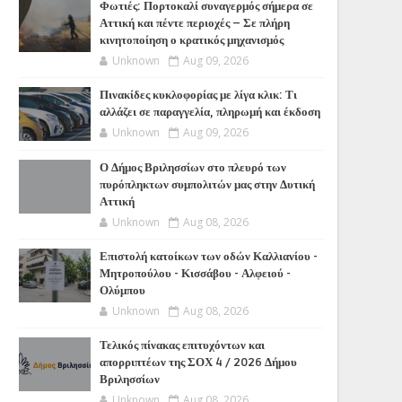
Φωτιές: Πορτοκαλί συναγερμός σήμερα σε
Αττική και πέντε περιοχές – Σε πλήρη
κινητοποίηση ο κρατικός μηχανισμός
Unknown
Aug 09, 2026
Πινακίδες κυκλοφορίας με λίγα κλικ: Τι
αλλάζει σε παραγγελία, πληρωμή και έκδοση
Unknown
Aug 09, 2026
Ο Δήμος Βριλησσίων στο πλευρό των
πυρόπληκτων συμπολιτών μας στην Δυτική
Αττική
Unknown
Aug 08, 2026
Επιστολή κατοίκων των οδών Καλλιανίου -
Μητροπούλου - Κισσάβου - Αλφειού -
Ολύμπου
Unknown
Aug 08, 2026
Τελικός πίνακας επιτυχόντων και
απορριπτέων της ΣΟΧ 4 / 2026 Δήμου
Βριλησσίων
Unknown
Aug 08, 2026