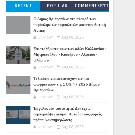
RECENT
POPULAR
COMMENTSΕΤΙ
ΚΕΤΕΣ
Ο Δήμος Βριλησσίων στο πλευρό των
πυρόπληκτων συμπολιτών μας στην Δυτική
Αττική
Unknown
Aug 08, 2026
Επιστολή κατοίκων των οδών Καλλιανίου -
Μητροπούλου - Κισσάβου - Αλφειού -
Ολύμπου
Unknown
Aug 08, 2026
Τελικός πίνακας επιτυχόντων και
απορριπτέων της ΣΟΧ 4 / 2026 Δήμου
Βριλησσίων
Unknown
Aug 08, 2026
Έβγαλες νέα ταυτότητα; Δεν έχεις
ξεμπερδέψει ακόμα -Αυτούς τους φορείς
πρέπει να ενημερώσεις
Unknown
Aug 08, 2026