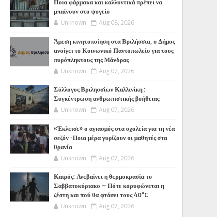
Ποια φάρμακα και καλλυντικά πρέπει να
μπαίνουν στο ψυγείο
Unknown
Aug 08, 2026
Άμεση κινητοποίηση στα Βριλήσσια, ο Δήμος
ανοίγει το Κοινωνικό Παντοπωλείο για τους
πυρόπληκτους της Μάνδρας
Unknown
Aug 07, 2026
Σύλλογος Βριλησσίων Καλλινίκη :
Συγκέντρωση ανθρωπιστικής βοήθειας
Unknown
Aug 07, 2026
«Έκλεισε» ο αγιασμός στα σχολεία για τη νέα
σεζόν -Ποια μέρα γυρίζουν οι μαθητές στα
θρανία
Unknown
Aug 07, 2026
Καιρός: Ανεβαίνει η θερμοκρασία το
Σαββατοκύριακο – Πότε κορυφώνεται η
ζέστη και πού θα φτάσει τους 40°C
Unknown
Aug 07, 2026