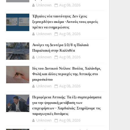
Unknown
Aug 08, 2026
Έβγαλες νέα ταυτότητα; Δεν έχεις
ξεμπερδέψει ακόμα -Αυτούς τους φορείς
πρέπει να ενημερώσεις
Unknown
Aug 08, 2026
Ανοίγει τη Δευτέρα 10/8 η Παλαιά
Παραλιακή στην Καλλιθέα
Unknown
Aug 08, 2026
Ιός του Δυτικού Νείλου: Βούλα, Χαλάνδρι,
Φυλή και άλλες περιοχές της Αττικής στο
μικροσκόπιο
Unknown
Aug 08, 2026
Περιφέρεια Αττικής: Τα έξι συμπεράσματα
για την ψηφιακή μετάβαση των
επιχειρήσεων - Χαρδαλιάς: Στηρίζουμε τις
παραγωγικές δυνάμεις
Unknown
Aug 08, 2026