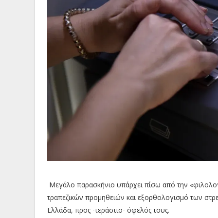
Μεγάλο παρασκήνιο υπάρχει πίσω από την «φιλολογ
τραπεζικών προμηθειών και εξορθολογισμό των στρ
Ελλάδα, προς -τεράστιο- όφελός τους.