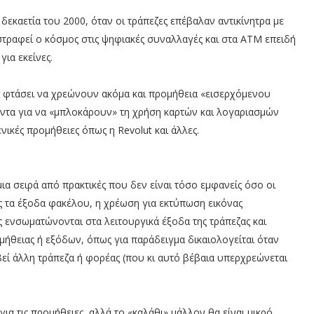
δεκαετία του 2000, όταν οι τράπεζες επέβαλαν αντικίνητρα με
 στραφεί ο κόσμος στις ψηφιακές συναλλαγές και στα ΑΤΜ επειδή
για εκείνες.
ν φτάσει να χρεώνουν ακόμα και προμήθεια «εισερχόμενου
έντα για να «μπλοκάρουν» τη χρήση καρτών και λογαριασμών
κές προμήθειες όπως η Revolut και άλλες.
α σειρά από πρακτικές που δεν είναι τόσο εμφανείς όσο οι
 τα έξοδα φακέλου, η χρέωση για εκτύπωση εικόνας
 ενσωματώνονται στα λειτουργικά έξοδα της τράπεζας και
ήθειας ή εξόδων, όπως για παράδειγμα δικαιολογείται όταν
εί άλλη τράπεζα ή φορέας (που κι αυτό βέβαια υπερχρεώνεται
για τις προμήθειες, αλλά το «καλάθι» μάλλον θα είναι μικρό,