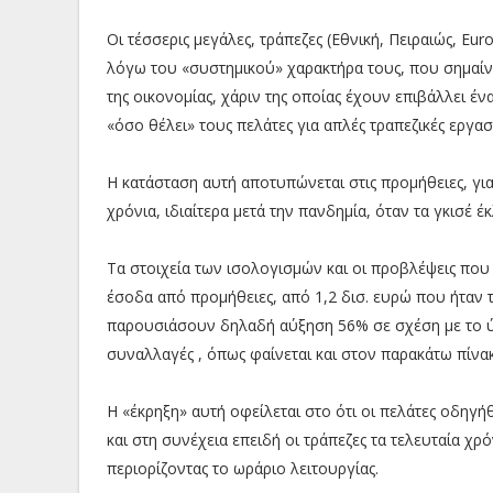
Οι τέσσερις μεγάλες, τράπεζες (Εθνική, Πειραιώς, E
λόγω του «συστημικού» χαρακτήρα τους, που σημαίνει
της οικονομίας, χάριν της οποίας έχουν επιβάλλει έ
«όσο θέλει» τους πελάτες για απλές τραπεζικές εργασ
Η κατάσταση αυτή αποτυπώνεται στις προμήθειες, για 
χρόνια, ιδιαίτερα μετά την πανδημία, όταν τα γκισέ έ
Τα στοιχεία των ισολογισμών και οι προβλέψεις που 
έσοδα από προμήθειες, από 1,2 δισ. ευρώ που ήταν 
παρουσιάσουν δηλαδή αύξηση 56% σε σχέση με το ύψ
συναλλαγές , όπως φαίνεται και στον παρακάτω πίνακ
Η «έκρηξη» αυτή οφείλεται στο ότι οι πελάτες οδηγή
και στη συνέχεια επειδή οι τράπεζες τα τελευταία χρ
περιορίζοντας το ωράριο λειτουργίας.