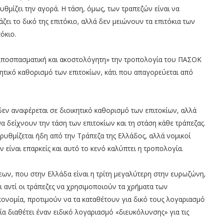
ρυθμίζει την αγορά. Η τάση, όμως, των τραπεζών είναι να
ει το δικό της επιτόκιο, αλλά δεν μειώνουν τα επιτόκια των
όκιο.
 αποσπασματική και ακοστολόγητη» την τροπολογία του ΠΑΣΟΚ
οικητικό καθορισμό των επιτοκίων, κάτι που απαγορεύεται από
δεν αναφέρεται σε διοικητικό καθορισμό των επιτοκίων, αλλά
α δείχνουν την τάση των επιτοκίων και τη στάση κάθε τράπεζας.
ρυθμίζεται ήδη από την Τράπεζα της Ελλάδος, αλλά νομικοί
 είναι επαρκείς και αυτό το κενό καλύπτει η τροπολογία.
ων, που στην Ελλάδα είναι η τρίτη μεγαλύτερη στην ευρωζώνη,
ι αντί οι τράπεζες να χρησιμοποιούν τα χρήματα των
ικονομία, προτιμούν να τα καταθέτουν για δικό τους λογαριασμό
α διαθέτει έναν ειδικό λογαριασμό «διευκόλυνσης» για τις