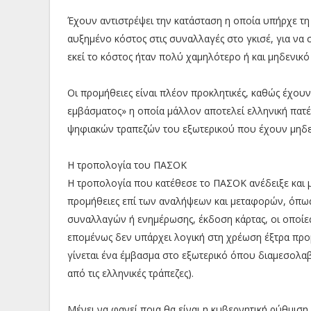
Έχουν αντιστρέψει την κατάσταση η οποία υπήρχε τη 
αυξημένο κόστος στις συναλλαγές στο γκισέ, για να
εκεί το κόστος ήταν πολύ χαμηλότερο ή και μηδενικό 
Οι προμήθειες είναι πλέον προκλητικές, καθώς έχου
εμβάσματος» η οποία μάλλον αποτελεί ελληνική πατ
ψηφιακών τραπεζών του εξωτερικού που έχουν μηδενι
Η τροπολογία του ΠΑΣΟΚ
Η τροπολογία που κατέθεσε το ΠΑΣΟΚ ανέδειξε και μι
προμήθειες επί των αναλήψεων και μεταφορών, όπως
συναλλαγών ή ενημέρωσης, έκδοση κάρτας, οι οποίες
επομένως δεν υπάρχει λογική στη χρέωση έξτρα προμ
γίνεται ένα έμβασμα στο εξωτερικό όπου διαμεσολαβ
από τις ελληνικές τράπεζες).
Μένει να φανεί ποια θα είναι η κυβερνητική ρύθμιση 