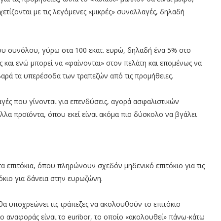
τίζονται με τις λεγόμενες «μικρές» συναλλαγές, δηλαδή
υ συνόλου, γύρω στα 100 εκατ. ευρώ, δηλαδή ένα 5% στο
 και ενώ μπορεί να «φαίνονται» στον πελάτη και επομένως να
αρά τα υπερέσοδα των τραπεζών από τις προμήθειες.
ές που γίνονται για επενδύσεις, αγορά ασφαλιστικών
λλα προϊόντα, όπου εκεί είναι ακόμα πιο δύσκολο να βγάλει
τα επιτόκια, όπου πληρώνουν σχεδόν μηδενικό επιτόκιο για τις
όκιο για δάνεια στην ευρωζώνη.
θα υποχρεώνει τις τράπεζες να ακολουθούν το επιτόκιο
ιο αναφοράς είναι το euribor, το οποίο «ακολουθεί» πάνω-κάτω