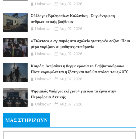
Unknown
Aug 07, 2026
Σύλλογος Βριλησσίων Καλλινίκη : Συγκέντρωση
ανθρωπιστικής βοήθειας
Unknown
Aug 07, 2026
«Έκλεισε» ο αγιασμός στα σχολεία για τη νέα σεζόν -Ποια
μέρα γυρίζουν οι μαθητές στα θρανία
Unknown
Aug 07, 2026
Καιρός: Ανεβαίνει η θερμοκρασία το Σαββατοκύριακο –
Πότε κορυφώνεται η ζέστη και πού θα φτάσει τους 40°C
Unknown
Aug 07, 2026
Ψηφιακός «πύργος ελέγχου» για όλα τα έργα στην
Περιφέρεια Αττικής
Unknown
Aug 07, 2026
ΜΑΣ ΣΤΗΡΙΖΟΥΝ