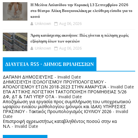
Η Μελίνα Ασλανίδου την Kυριακή 13 Σεπτεμβρίου 2026
στο θέατρο Αλίκη Βουγιουκλάκη με ελεύθερη είσοδο για το
κοινό
Unknown
Aug 06, 2026
Άρση κατάσχεσης ακινήτου: Πώς γίνεται η πώληση χωρίς
εξόφληση όλων των οφειλών
Unknown
Aug 06, 2026
ΔΙΑΥΓΕΙΑ RSS - ΔΗΜΟΣ ΒΡΙΛΗΣΣΙΩΝ
ΔΑΠΑΝΗ ΔΗΜΟΣΙΕΥΣΗΣ
- Invalid Date
ΔΗΜΟΣΙΕΥΣΗ ΙΣΟΛΟΓΙΣΜΟΥ ΠΡΟΫΠΟΛΟΓΙΣΜΟΥ -
ΑΠΟΛΟΓΙΣΜΟΥ ΕΤΩΝ 2018-2023 ΣΤΗΝ ΑΜΑΡΥΣΙΑ
- Invalid Date
ΕΠΑ ΑΤΤΙΚΗΣ ΛΟΓΙΣΤΙΚΗ ΤΑΚΤΟΠΟΙΗΣΗ ΠΡΟΜΗΘΕΙΑΣ 5/26
ΔΦ, ΔΤ & ΤΑΠ ΥΠΕΡ ΟΤΑ
- Invalid Date
Αποζημίωση για εργασία προς συμπλήρωση του υποχρεωτικού
ωραρίου ενιαίου μισθολογίου (μόνιμοι και ΙΔΑΧ) ΥΠΗΡΕΣΙΕΣ
ΠΡΑΣΙΝΟΥ - Τακτικός Προυπολογισμός ΙΟΥΛΙΟΥ 2026
- Invalid
Date
Επιστροφή αχρεωστήτως καταβληθέντος ποσoύ στην κα
Ν.Λ.
- Invalid Date