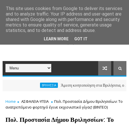
This site uses cookies from Google to deliver its services
and to analyze traffic. Your IP address and user-agent are
shared with Google along with performance and security
metrics to ensure quality of service, generate usage
statistics, and to detect and address abuse.
LEARN MORE
GOT IT
Άμεση κινητοποίηση στα Βριλήσσια, ο Δήμος ανοί
ΒΡΙΛΗΣΣΙΑ
Home
ΑΣΦΑΛΕΙΑ-ΥΓΕΙΑ
Πολ. Προστασία Δήμου Βριλησσίων: Το
ανατρεπόμενο φορτηγό έγινε εκχιονιστικό γίγας! (BINTEO)
Πολ. Προστασία Δήμου Βριλησσίων: Το