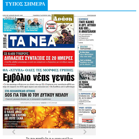
ΤΥΠΟΣ ΣΗΜΕΡΑ
Τα
πρωτοσέλιδα
των
εφημερίδων