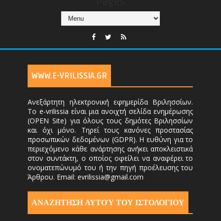
Pages
WWW.E-VRILISSIA.GR
Ανεξάρτητη ηλεκτρονική εφημερίδα Βριλησσίων.
Το e-vrilissia είναι μια ανοιχτή σελίδα ενημέρωσης
(OPEN Site) για όλους τους δημότες Βριλησσίων
και όχι μόνο. Τηρεί τους κανόνες προστασίας
προσωπικών δεδομένων (GDPR). Η ευθύνη για το
περιεχόμενο κάθε ανάρτησης ανήκει αποκλειστικά
στον συντάκτη, ο οποίος οφείλει να αναφέρει το
ονοματεπώνυμό του ή την πηγή προέλευσης του
Άρθρου. Email: evrilissia@gmail.com
ΑΝΑΖΗΤΗΣΗ ΑΥΤΟΎ ΤΟΥ ΙΣΤΟΛΟΓΙΟΥ