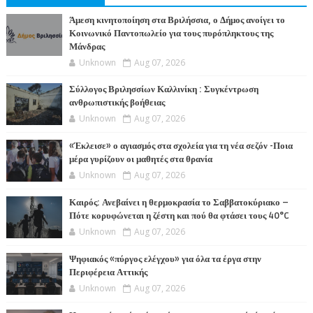
Άμεση κινητοποίηση στα Βριλήσσια, ο Δήμος ανοίγει το
Κοινωνικό Παντοπωλείο για τους πυρόπληκτους της
Μάνδρας
Unknown
Aug 07, 2026
Σύλλογος Βριλησσίων Καλλινίκη : Συγκέντρωση
ανθρωπιστικής βοήθειας
Unknown
Aug 07, 2026
«Έκλεισε» ο αγιασμός στα σχολεία για τη νέα σεζόν -Ποια
μέρα γυρίζουν οι μαθητές στα θρανία
Unknown
Aug 07, 2026
Καιρός: Ανεβαίνει η θερμοκρασία το Σαββατοκύριακο –
Πότε κορυφώνεται η ζέστη και πού θα φτάσει τους 40°C
Unknown
Aug 07, 2026
Ψηφιακός «πύργος ελέγχου» για όλα τα έργα στην
Περιφέρεια Αττικής
Unknown
Aug 07, 2026