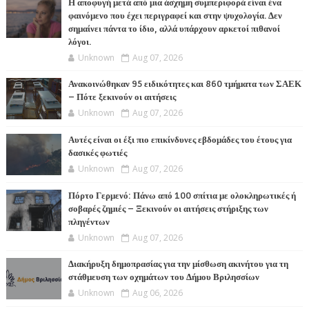
Η αποφυγή μετά από μια άσχημη συμπεριφορά είναι ένα
φαινόμενο που έχει περιγραφεί και στην ψυχολογία. Δεν
σημαίνει πάντα το ίδιο, αλλά υπάρχουν αρκετοί πιθανοί
λόγοι.
Unknown
Aug 07, 2026
Ανακοινώθηκαν 95 ειδικότητες και 860 τμήματα των ΣΑΕΚ
– Πότε ξεκινούν οι αιτήσεις
Unknown
Aug 07, 2026
Αυτές είναι οι έξι πιο επικίνδυνες εβδομάδες του έτους για
δασικές φωτιές
Unknown
Aug 07, 2026
Πόρτο Γερμενό: Πάνω από 100 σπίτια με ολοκληρωτικές ή
σοβαρές ζημιές – Ξεκινούν οι αιτήσεις στήριξης των
πληγέντων
Unknown
Aug 07, 2026
Διακήρυξη δημοπρασίας για την μίσθωση ακινήτου για τη
στάθμευση των οχημάτων του Δήμου Βριλησσίων
Unknown
Aug 06, 2026