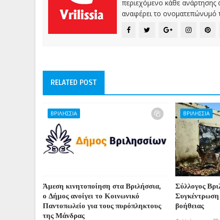
περιεχόμενο κάθε ανάρτησης α
αναφέρει το ονοματεπώνυμό τ
RELATED POST
ΒΡΙΛΗΣΣΙΑ
ΒΡΙΛΗΣΣΙΑ
Άμεση κινητοποίηση στα Βριλήσσια,
Σύλλογος Βρι
ο Δήμος ανοίγει το Κοινωνικό
Συγκέντρωση
Παντοπωλείο για τους πυρόπληκτους
βοήθειας
της Μάνδρας