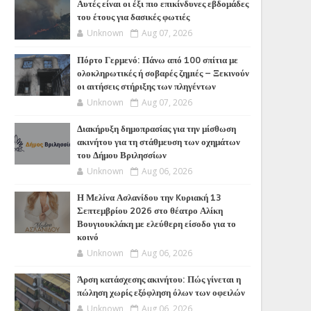
Αυτές είναι οι έξι πιο επικίνδυνες εβδομάδες
του έτους για δασικές φωτιές
Unknown
Aug 07, 2026
Πόρτο Γερμενό: Πάνω από 100 σπίτια με
ολοκληρωτικές ή σοβαρές ζημιές – Ξεκινούν
οι αιτήσεις στήριξης των πληγέντων
Unknown
Aug 07, 2026
Διακήρυξη δημοπρασίας για την μίσθωση
ακινήτου για τη στάθμευση των οχημάτων
του Δήμου Βριλησσίων
Unknown
Aug 06, 2026
Η Μελίνα Ασλανίδου την Kυριακή 13
Σεπτεμβρίου 2026 στο θέατρο Αλίκη
Βουγιουκλάκη με ελεύθερη είσοδο για το
κοινό
Unknown
Aug 06, 2026
Άρση κατάσχεσης ακινήτου: Πώς γίνεται η
πώληση χωρίς εξόφληση όλων των οφειλών
Unknown
Aug 06, 2026