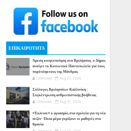
ΕΠΙΚΑΙΡΟΤΗΤΑ
Άμεση κινητοποίηση στα Βριλήσσια, ο Δήμος
ανοίγει το Κοινωνικό Παντοπωλείο για τους
πυρόπληκτους της Μάνδρας
Unknown
Aug 07, 2026
Σύλλογος Βριλησσίων Καλλινίκη :
Συγκέντρωση ανθρωπιστικής βοήθειας
Unknown
Aug 07, 2026
«Έκλεισε» ο αγιασμός στα σχολεία για τη νέα
σεζόν -Ποια μέρα γυρίζουν οι μαθητές στα
θρανία
Unknown
Aug 07, 2026