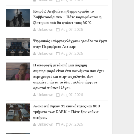
Καιρός: Ανεβαίνει η θερμοκρασία το
Σαββατοκύριακο – Πότε κορυφώνεται η
ζέστη και πού θα φτάσει τους 40°C
Unknown
Aug 07, 2026
Ψηφιακός «πύργος ελέγχου» για όλα τα έργα
στην Περιφέρεια Αττικής
Unknown
Aug 07, 2026
Η αποφυγή μετά από μια άσχημη
συμπεριφορά είναι ένα φαινόμενο που έχει
περιγραφεί και στην ψυχολογία. Δεν
σημαίνει πάντα το ίδιο, αλλά υπάρχουν
αρκετοί πιθανοί λόγοι.
Unknown
Aug 07, 2026
Ανακοινώθηκαν 95 ειδικότητες και 860
τμήματα των ΣΑΕΚ – Πότε ξεκινούν οι
αιτήσεις
Unknown
Aug 07, 2026