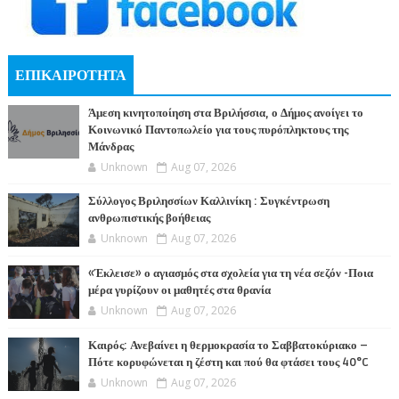
ΕΠΙΚΑΙΡΟΤΗΤΑ
Άμεση κινητοποίηση στα Βριλήσσια, ο Δήμος ανοίγει το
Κοινωνικό Παντοπωλείο για τους πυρόπληκτους της
Μάνδρας
Unknown
Aug 07, 2026
Σύλλογος Βριλησσίων Καλλινίκη : Συγκέντρωση
ανθρωπιστικής βοήθειας
Unknown
Aug 07, 2026
«Έκλεισε» ο αγιασμός στα σχολεία για τη νέα σεζόν -Ποια
μέρα γυρίζουν οι μαθητές στα θρανία
Unknown
Aug 07, 2026
Καιρός: Ανεβαίνει η θερμοκρασία το Σαββατοκύριακο –
Πότε κορυφώνεται η ζέστη και πού θα φτάσει τους 40°C
Unknown
Aug 07, 2026