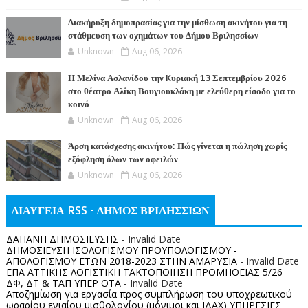
Διακήρυξη δημοπρασίας για την μίσθωση ακινήτου για τη
στάθμευση των οχημάτων του Δήμου Βριλησσίων
Unknown
Aug 06, 2026
Η Μελίνα Ασλανίδου την Kυριακή 13 Σεπτεμβρίου 2026
στο θέατρο Αλίκη Βουγιουκλάκη με ελεύθερη είσοδο για το
κοινό
Unknown
Aug 06, 2026
Άρση κατάσχεσης ακινήτου: Πώς γίνεται η πώληση χωρίς
εξόφληση όλων των οφειλών
Unknown
Aug 06, 2026
ΔΙΑΥΓΕΙΑ RSS - ΔΗΜΟΣ ΒΡΙΛΗΣΣΙΩΝ
ΔΑΠΑΝΗ ΔΗΜΟΣΙΕΥΣΗΣ
- Invalid Date
ΔΗΜΟΣΙΕΥΣΗ ΙΣΟΛΟΓΙΣΜΟΥ ΠΡΟΫΠΟΛΟΓΙΣΜΟΥ -
ΑΠΟΛΟΓΙΣΜΟΥ ΕΤΩΝ 2018-2023 ΣΤΗΝ ΑΜΑΡΥΣΙΑ
- Invalid Date
ΕΠΑ ΑΤΤΙΚΗΣ ΛΟΓΙΣΤΙΚΗ ΤΑΚΤΟΠΟΙΗΣΗ ΠΡΟΜΗΘΕΙΑΣ 5/26
ΔΦ, ΔΤ & ΤΑΠ ΥΠΕΡ ΟΤΑ
- Invalid Date
Αποζημίωση για εργασία προς συμπλήρωση του υποχρεωτικού
ωραρίου ενιαίου μισθολογίου (μόνιμοι και ΙΔΑΧ) ΥΠΗΡΕΣΙΕΣ