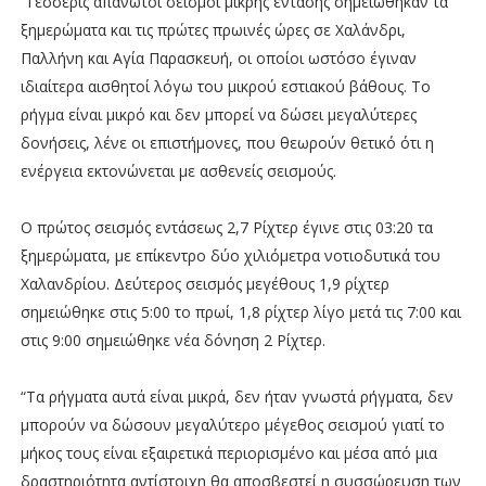
Τέσσερις απανωτοί σεισμοί μικρής έντασης σημειώθηκαν τα
ξημερώματα και τις πρώτες πρωινές ώρες σε Χαλάνδρι,
Παλλήνη και Αγία Παρασκευή, οι οποίοι ωστόσο έγιναν
ιδιαίτερα αισθητοί λόγω του μικρού εστιακού βάθους. Το
ρήγμα είναι μικρό και δεν μπορεί να δώσει μεγαλύτερες
δονήσεις, λένε οι επιστήμονες, που θεωρούν θετικό ότι η
ενέργεια εκτονώνεται με ασθενείς σεισμούς.
Ο πρώτος σεισμός εντάσεως 2,7 Ρίχτερ έγινε στις 03:20 τα
ξημερώματα, με επίκεντρο δύο χιλιόμετρα νοτιοδυτικά του
Χαλανδρίου. Δεύτερος σεισμός μεγέθους 1,9 ρίχτερ
σημειώθηκε στις 5:00 το πρωί, 1,8 ρίχτερ λίγο μετά τις 7:00 και
στις 9:00 σημειώθηκε νέα δόνηση 2 Ρίχτερ.
“Τα ρήγματα αυτά είναι μικρά, δεν ήταν γνωστά ρήγματα, δεν
μπορούν να δώσουν μεγαλύτερο μέγεθος σεισμού γιατί το
μήκος τους είναι εξαιρετικά περιορισμένο και μέσα από μια
δραστηριότητα αντίστοιχη θα αποσβεστεί η συσσώρευση των