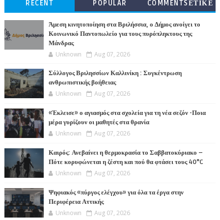
RECENT
POPULAR
COMMENTSΕΤΙΚΕ
ΤΕΣ
Άμεση κινητοποίηση στα Βριλήσσια, ο Δήμος ανοίγει το
Κοινωνικό Παντοπωλείο για τους πυρόπληκτους της
Μάνδρας
Unknown
Aug 07, 2026
Σύλλογος Βριλησσίων Καλλινίκη : Συγκέντρωση
ανθρωπιστικής βοήθειας
Unknown
Aug 07, 2026
«Έκλεισε» ο αγιασμός στα σχολεία για τη νέα σεζόν -Ποια
μέρα γυρίζουν οι μαθητές στα θρανία
Unknown
Aug 07, 2026
Καιρός: Ανεβαίνει η θερμοκρασία το Σαββατοκύριακο –
Πότε κορυφώνεται η ζέστη και πού θα φτάσει τους 40°C
Unknown
Aug 07, 2026
Ψηφιακός «πύργος ελέγχου» για όλα τα έργα στην
Περιφέρεια Αττικής
Unknown
Aug 07, 2026