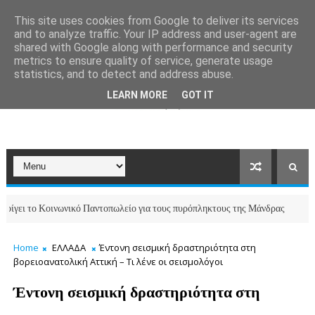
This site uses cookies from Google to deliver its services
and to analyze traffic. Your IP address and user-agent are
shared with Google along with performance and security
metrics to ensure quality of service, generate usage
statistics, and to detect and address abuse.
LEARN MORE
GOT IT
το Κοινωνικό Παντοπωλείο για τους πυρόπληκτους της Μάνδρας
ΒΡΙΛΗΣΣΙΑ
Home
ΕΛΛΑΔΑ
Έντονη σεισμική δραστηριότητα στη
βορειοανατολική Αττική – Τι λένε οι σεισμολόγοι
Έντονη σεισμική δραστηριότητα στη