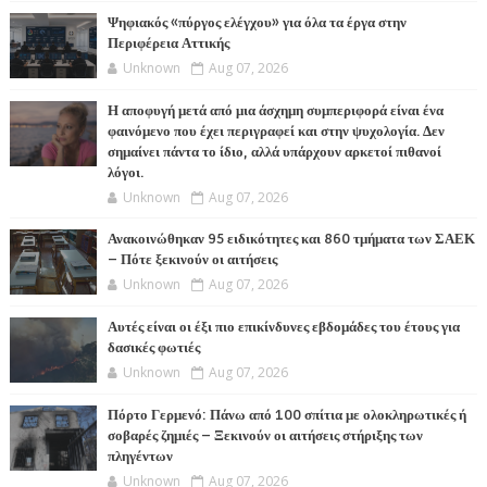
Ψηφιακός «πύργος ελέγχου» για όλα τα έργα στην
Περιφέρεια Αττικής
Unknown
Aug 07, 2026
Η αποφυγή μετά από μια άσχημη συμπεριφορά είναι ένα
φαινόμενο που έχει περιγραφεί και στην ψυχολογία. Δεν
σημαίνει πάντα το ίδιο, αλλά υπάρχουν αρκετοί πιθανοί
λόγοι.
Unknown
Aug 07, 2026
Ανακοινώθηκαν 95 ειδικότητες και 860 τμήματα των ΣΑΕΚ
– Πότε ξεκινούν οι αιτήσεις
Unknown
Aug 07, 2026
Αυτές είναι οι έξι πιο επικίνδυνες εβδομάδες του έτους για
δασικές φωτιές
Unknown
Aug 07, 2026
Πόρτο Γερμενό: Πάνω από 100 σπίτια με ολοκληρωτικές ή
σοβαρές ζημιές – Ξεκινούν οι αιτήσεις στήριξης των
πληγέντων
Unknown
Aug 07, 2026