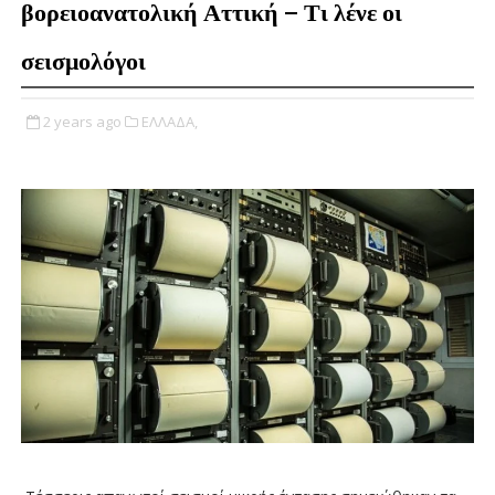
βορειοανατολική Αττική – Τι λένε οι
σεισμολόγοι
2 years ago
ΕΛΛΑΔΑ,