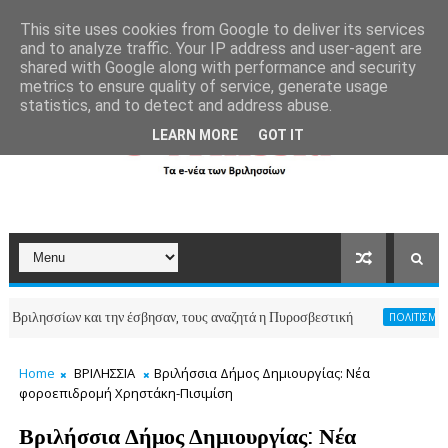
```
This site uses cookies from Google to deliver its services
and to analyze traffic. Your IP address and user-agent are
shared with Google along with performance and security
metrics to ensure quality of service, generate usage
statistics, and to detect and address abuse.
LEARN MORE
GOT IT
σσίων και την έσβησαν, τους αναζητά η Πυροσβεστική
ΠΟΛΙΤΙΣΜΟΣ-ΑΘΛΗΤ
Home
ΒΡΙΛΗΣΣΙΑ
Βριλήσσια Δήμος Δημιουργίας: Νέα
φοροεπιδρομή Χρηστάκη-Πισιμίση
Βριλήσσια Δήμος Δημιουργίας: Νέα