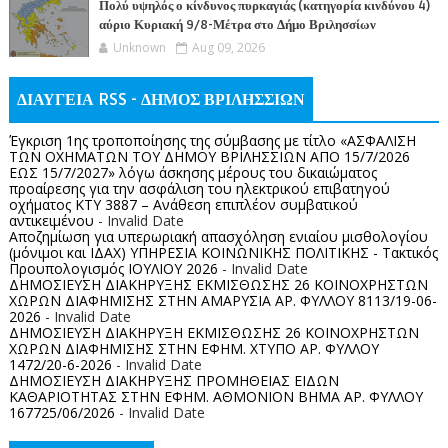
Πολύ υψηλός ο κίνδυνος πυρκαγιάς (κατηγορία κινδύνου 4)
αύριο Κυριακή 9/8-Μέτρα στο Δήμο Βριλησσίων
Unknown
Aug 09, 2026
ΔΙΑΥΓΕΙΑ RSS - ΔΗΜΟΣ ΒΡΙΛΗΣΣΙΩΝ
Έγκριση 1ης τροποποίησης της σύμβασης με τίτλο «ΑΣΦΑΛΙΣΗ
ΤΩΝ ΟΧΗΜΑΤΩΝ ΤΟΥ ΔΗΜΟΥ ΒΡΙΛΗΣΣΙΩΝ ΑΠΟ 15/7/2026
ΕΩΣ 15/7/2027» λόγω άσκησης μέρους του δικαιώματος
προαίρεσης για την ασφάλιση του ηλεκτρικού επιβατηγού
οχήματος ΚΤΥ 3887 – Ανάθεση επιπλέον συμβατικού
αντικειμένου
- Invalid Date
Αποζημίωση για υπερωριακή απασχόληση ενιαίου μισθολογίου
(μόνιμοι και ΙΔΑΧ) ΥΠΗΡΕΣΙΑ ΚΟΙΝΩΝΙΚΗΣ ΠΟΛΙΤΙΚΗΣ - Τακτικός
Προυπολογισμός ΙΟΥΛΙΟΥ 2026
- Invalid Date
ΔΗΜΟΣΙΕΥΣΗ ΔΙΑΚΗΡΥΞΗΣ ΕΚΜΙΣΘΩΣΗΣ 26 ΚΟΙΝΟΧΡΗΣΤΩΝ
ΧΩΡΩΝ ΔΙΑΦΗΜΙΣΗΣ ΣΤΗΝ ΑΜΑΡΥΣΙΑ ΑΡ. ΦΥΛΛΟΥ 8113/19-06-
2026
- Invalid Date
ΔΗΜΟΣΙΕΥΣΗ ΔΙΑΚΗΡΥΞΗ ΕΚΜΙΣΘΩΣΗΣ 26 ΚΟΙΝΟΧΡΗΣΤΩΝ
ΧΩΡΩΝ ΔΙΑΦΗΜΙΣΗΣ ΣΤΗΝ ΕΦΗΜ. ΧΤΥΠΟ ΑΡ. ΦΥΛΛΟΥ
1472/20-6-2026
- Invalid Date
ΔΗΜΟΣΙΕΥΣΗ ΔΙΑΚΗΡΥΞΗΣ ΠΡΟΜΗΘΕΙΑΣ ΕΙΔΩΝ
ΚΑΘΑΡΙΟΤΗΤΑΣ ΣΤΗΝ ΕΦΗΜ. ΑΘΜΟΝΙΟΝ ΒΗΜΑ ΑΡ. ΦΥΛΛΟΥ
167725/06/2026
- Invalid Date