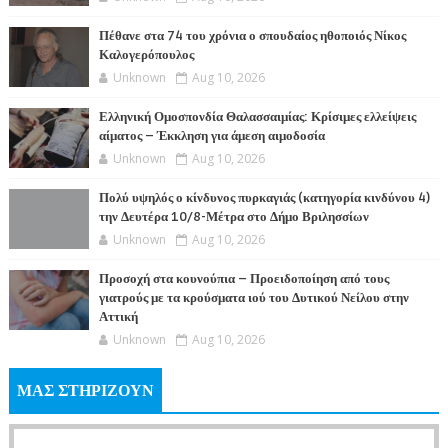
Πέθανε στα 74 του χρόνια ο σπουδαίος ηθοποιός Νίκος
Καλογερόπουλος
Unknown
Aug 10, 2026
Ελληνική Ομοσπονδία Θαλασσαιμίας: Κρίσιμες ελλείψεις
αίματος – Έκκληση για άμεση αιμοδοσία
Unknown
Aug 10, 2026
Πολύ υψηλός ο κίνδυνος πυρκαγιάς (κατηγορία κινδύνου 4)
την Δευτέρα 10/8-Μέτρα στο Δήμο Βριλησσίων
Unknown
Aug 10, 2026
Προσοχή στα κουνούπια – Προειδοποίηση από τους
γιατρούς με τα κρούσματα ιού του Δυτικού Νείλου στην
Αττική
Unknown
Aug 10, 2026
ΜΑΣ ΣΤΗΡΙΖΟΥΝ