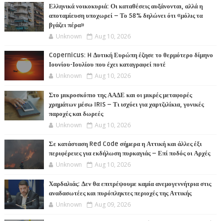
Ελληνικά νοικοκυριά: Οι καταθέσεις αυξάνονται, αλλά η
αποταμίευση υποχωρεί – Το 58% δηλώνει ότι «μόλις τα
βγάζει πέρα»
Unknown
Aug 10, 2026
Copernicus: H Δυτική Ευρώπη έζησε το θερμότερο δίμηνο
Ιουνίου-Ιουλίου που έχει καταγραφεί ποτέ
Unknown
Aug 10, 2026
Στο μικροσκόπιο της ΑΑΔΕ και οι μικρές μεταφορές
χρημάτων μέσω IRIS – Τι ισχύει για χαρτζιλίκια, γονικές
παροχές και δωρεές
Unknown
Aug 10, 2026
Σε κατάσταση Red Code σήμερα η Αττική και άλλες έξι
περιφέρειες για εκδήλωση πυρκαγιάς – Επί ποδός οι Αρχές
Unknown
Aug 10, 2026
Χαρδαλιάς: Δεν θα επιτρέψουμε καμία ανεμογεννήτρια στις
αναδασωτέες και πυρόπληκτες περιοχές της Αττικής
Unknown
Aug 09, 2026