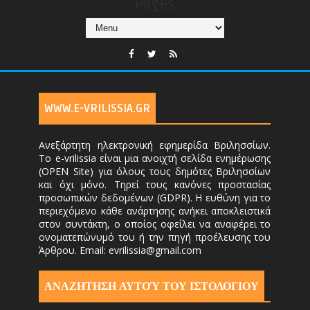
Pages
WWW.E-VRILISSIA.GR
Ανεξάρτητη ηλεκτρονική εφημερίδα Βριλησσίων.
Το e-vrilissia είναι μια ανοιχτή σελίδα ενημέρωσης
(OPEN Site) για όλους τους δημότες Βριλησσίων
και όχι μόνο. Τηρεί τους κανόνες προστασίας
προσωπικών δεδομένων (GDPR). Η ευθύνη για το
περιεχόμενο κάθε ανάρτησης ανήκει αποκλειστικά
στον συντάκτη, ο οποίος οφείλει να αναφέρει το
ονοματεπώνυμό του ή την πηγή προέλευσης του
Άρθρου. Email: evrilissia@gmail.com
ΑΝΑΖΗΤΗΣΗ ΑΥΤΟΎ ΤΟΥ ΙΣΤΟΛΟΓΙΟΥ