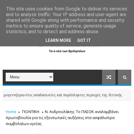
```html
```
This site uses cookies from Google to deliver its services
and to analyze traffic. Your IP address and user-agent are
shared with Google along with performance and security
metrics to ensure quality of service, generate usage
statistics, and to detect and address abuse.
LEARN MORE
GOT IT
ήτρια στις αναδασωτέες και πυρόπληκτες περιοχές της Αττικής
ΒΡΙΛΗΣΣΙΑ
Home
ΠΟΛΙΤΙΚΗ
Ν. Ανδρουλάκης: Το ΠΑΣΟΚ αναλαμβάνει
πρωτοβουλία για τις εξοντωτικές αυξήσεις στα ασφάλιστρα
συμβολαίων υγείας