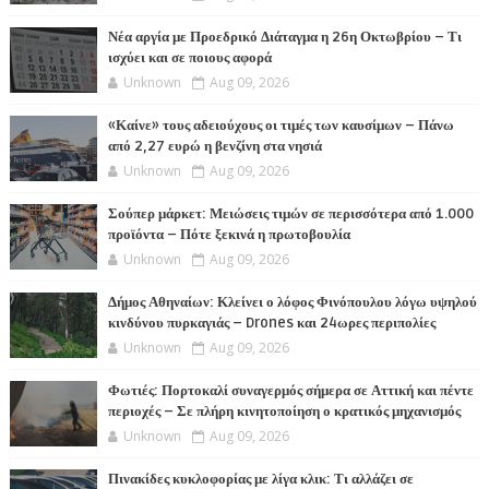
Νέα αργία με Προεδρικό Διάταγμα η 26η Οκτωβρίου – Τι
ισχύει και σε ποιους αφορά
Unknown
Aug 09, 2026
«Καίνε» τους αδειούχους οι τιμές των καυσίμων – Πάνω
από 2,27 ευρώ η βενζίνη στα νησιά
Unknown
Aug 09, 2026
Σούπερ μάρκετ: Μειώσεις τιμών σε περισσότερα από 1.000
προϊόντα – Πότε ξεκινά η πρωτοβουλία
Unknown
Aug 09, 2026
Δήμος Αθηναίων: Κλείνει ο λόφος Φινόπουλου λόγω υψηλού
κινδύνου πυρκαγιάς – Drones και 24ωρες περιπολίες
Unknown
Aug 09, 2026
Φωτιές: Πορτοκαλί συναγερμός σήμερα σε Αττική και πέντε
περιοχές – Σε πλήρη κινητοποίηση ο κρατικός μηχανισμός
Unknown
Aug 09, 2026
Πινακίδες κυκλοφορίας με λίγα κλικ: Τι αλλάζει σε