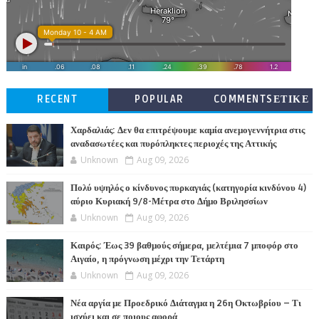
RECENT
POPULAR
COMMENTSΕΤΙΚΕ
ΤΕΣ
Χαρδαλιάς: Δεν θα επιτρέψουμε καμία ανεμογεννήτρια στις
αναδασωτέες και πυρόπληκτες περιοχές της Αττικής
Unknown
Aug 09, 2026
Πολύ υψηλός ο κίνδυνος πυρκαγιάς (κατηγορία κινδύνου 4)
αύριο Κυριακή 9/8-Μέτρα στο Δήμο Βριλησσίων
Unknown
Aug 09, 2026
Καιρός: Έως 39 βαθμούς σήμερα, μελτέμια 7 μποφόρ στο
Αιγαίο, η πρόγνωση μέχρι την Τετάρτη
Unknown
Aug 09, 2026
Νέα αργία με Προεδρικό Διάταγμα η 26η Οκτωβρίου – Τι
ισχύει και σε ποιους αφορά