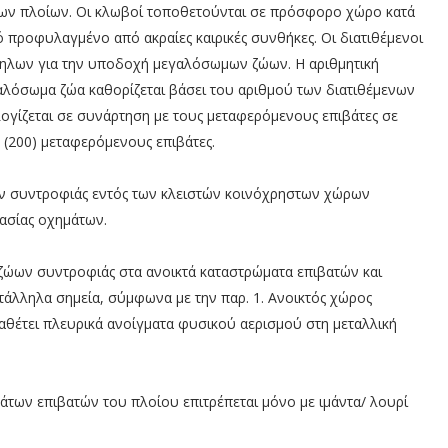
ων πλοίων. Οι κλωβοί τοποθετούνται σε πρόσφορο χώρο κατά
ό προφυλαγμένο από ακραίες καιρικές συνθήκες. Οι διατιθέμενοι
ληλων για την υποδοχή μεγαλόσωμων ζώων. Η αριθμητική
λόσωμα ζώα καθορίζεται βάσει του αριθμού των διατιθέμενων
γίζεται σε συνάρτηση με τους μεταφερόμενους επιβάτες σε
ς (200) μεταφερόμενους επιβάτες.
ν συντροφιάς εντός των κλειστών κοινόχρηστων χώρων
ασίας οχημάτων.
ζώων συντροφιάς στα ανοικτά καταστρώματα επιβατών και
άλληλα σημεία, σύμφωνα με την παρ. 1. Ανοικτός χώρος
αθέτει πλευρικά ανοίγματα φυσικού αερισμού στη μεταλλική
άτων επιβατών του πλοίου επιτρέπεται μόνο με ιμάντα/ λουρί