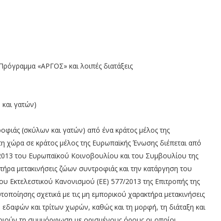
Πρόγραμμα «AΡΓΟΣ» και λοιπές διατάξεις
 και γατών)
οφιάς (σκύλων και γατών) από ένα κράτος μέλος της
η χώρα σε κράτος μέλος της Ευρωπαϊκής Ένωσης διέπεται από
6/2013 του Ευρωπαϊκού Κοινοβουλίου και του Συμβουλίου της
κτήρα μετακινήσεις ζώων συντροφιάς και την κατάργηση του
του Εκτελεστικού Κανονισμού (ΕΕ) 577/2013 της Επιτροπής της
τοποίησης σχετικά με τις μη εμπορικού χαρακτήρα μετακινήσεις
 εδαφών και τρίτων χωρών, καθώς και τη μορφή, τη διάταξη και
οιούν τη συμμόρφωση με ορισμένους όρους οι οποίοι