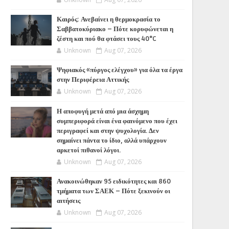
Καιρός: Ανεβαίνει η θερμοκρασία το
Σαββατοκύριακο – Πότε κορυφώνεται η
ζέστη και πού θα φτάσει τους 40°C
Unknown
Aug 07, 2026
Ψηφιακός «πύργος ελέγχου» για όλα τα έργα
στην Περιφέρεια Αττικής
Unknown
Aug 07, 2026
Η αποφυγή μετά από μια άσχημη
συμπεριφορά είναι ένα φαινόμενο που έχει
περιγραφεί και στην ψυχολογία. Δεν
σημαίνει πάντα το ίδιο, αλλά υπάρχουν
αρκετοί πιθανοί λόγοι.
Unknown
Aug 07, 2026
Ανακοινώθηκαν 95 ειδικότητες και 860
τμήματα των ΣΑΕΚ – Πότε ξεκινούν οι
αιτήσεις
Unknown
Aug 07, 2026