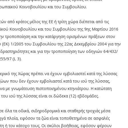
υρωπαϊκού Κοινοβουλίου και του Συμβουλίου.
ών από κράτος μέλος της ΕΕ ή τρίτη χώρα διέπεται από τις
αϊκού Κοινοβουλίου και του Συμβουλίου της 9ης Μαρτίου 2016
α την τροποποίηση και την κατάργηση ορισμένων πράξεων στον
ύ (ΕΚ) 1/2005 του Συμβουλίου της 22ας Δεκεμβρίου 2004 για την
δραστηριότητες και για την τροποποίηση των οδηγιών 64/432/
55/97 (L 3).
τερικό της Χώρας πρέπει να έχουν εμβολιαστεί κατά της λύσσας
ζώων που δεν έχουν εμβολιαστεί κατά του ιού της λύσσας,
να με γνωμάτευση πιστοποιημένου κτηνιάτρου. Η κατώτατη
 του ιού της λύσσας είναι οι δώδεκα (12) εβδομάδες.
ε όλα τα οδικά, σιδηροδρομικά και σταθερής τροχιάς μέσα
ατηγά πλοία, εφόσον τα ζώα είναι τοποθετημένα σε ασφαλές
τη ή τον κάτοχο τους. Οι σκύλοι βοήθειας, εφόσον φέρουν