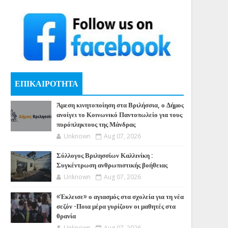
ΕΠΙΚΑΙΡΟΤΗΤΑ
Άμεση κινητοποίηση στα Βριλήσσια, ο Δήμος
ανοίγει το Κοινωνικό Παντοπωλείο για τους
πυρόπληκτους της Μάνδρας
Unknown
Aug 07, 2026
Σύλλογος Βριλησσίων Καλλινίκη :
Συγκέντρωση ανθρωπιστικής βοήθειας
Unknown
Aug 07, 2026
«Έκλεισε» ο αγιασμός στα σχολεία για τη νέα
σεζόν -Ποια μέρα γυρίζουν οι μαθητές στα
θρανία
Unknown
Aug 07, 2026