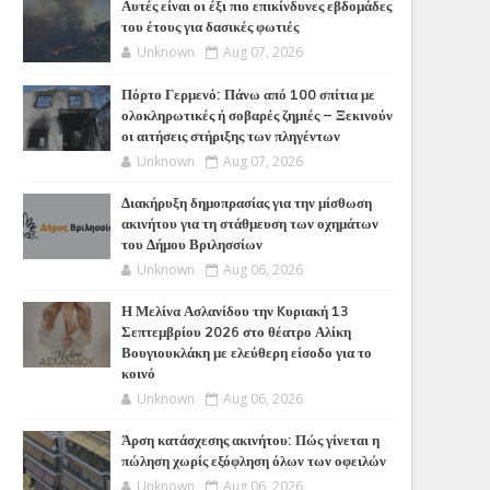
Αυτές είναι οι έξι πιο επικίνδυνες εβδομάδες
του έτους για δασικές φωτιές
Unknown
Aug 07, 2026
Πόρτο Γερμενό: Πάνω από 100 σπίτια με
ολοκληρωτικές ή σοβαρές ζημιές – Ξεκινούν
οι αιτήσεις στήριξης των πληγέντων
Unknown
Aug 07, 2026
Διακήρυξη δημοπρασίας για την μίσθωση
ακινήτου για τη στάθμευση των οχημάτων
του Δήμου Βριλησσίων
Unknown
Aug 06, 2026
Η Μελίνα Ασλανίδου την Kυριακή 13
Σεπτεμβρίου 2026 στο θέατρο Αλίκη
Βουγιουκλάκη με ελεύθερη είσοδο για το
κοινό
Unknown
Aug 06, 2026
Άρση κατάσχεσης ακινήτου: Πώς γίνεται η
πώληση χωρίς εξόφληση όλων των οφειλών
Unknown
Aug 06, 2026