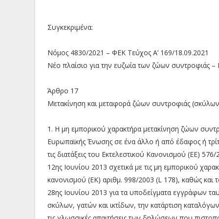
Συγκεκριμένα:
Νόμος 4830/2021 – ΦΕΚ Τεύχος A’ 169/18.09.2021
Νέο πλαίσιο για την ευζωία των ζώων συντροφιάς – 
Άρθρο 17
Μετακίνηση και μεταφορά ζώων συντροφιάς (σκύλων
1. Η μη εμπορικού χαρακτήρα μετακίνηση ζώων συντρ
Ευρωπαϊκής Ένωσης σε ένα άλλο ή από έδαφος ή τρίτ
τις διατάξεις του Εκτελεστικού Κανονισμού (ΕΕ) 57
12ης Ιουνίου 2013 σχετικά με τις μη εμπορικού χαρα
κανονισμού (ΕΚ) αριθμ. 998/2003 (L 178), καθώς και 
28ης Ιουνίου 2013 για τα υποδείγματα εγγράφων ταυ
σκύλων, γατών και ικτίδων, την κατάρτιση καταλόγων
τις γλωσσικές απαιτήσεις των δηλώσεων που πιστοπ