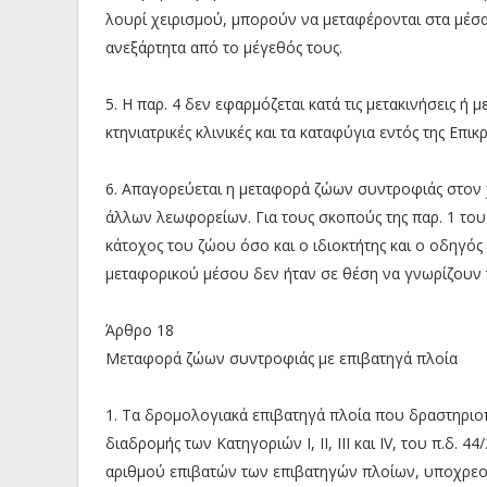
λουρί χειρισμού, μπορούν να μεταφέρονται στα μέσα
ανεξάρτητα από το μέγεθός τους.
5. H παρ. 4 δεν εφαρμόζεται κατά τις μετακινήσεις ή 
κτηνιατρικές κλινικές και τα καταφύγια εντός της Επικρ
6. Απαγορεύεται η μεταφορά ζώων συντροφιάς στον
άλλων λεωφορείων. Για τους σκοπούς της παρ. 1 του 
κάτοχος του ζώου όσο και ο ιδιοκτήτης και ο οδηγός
μεταφορικού μέσου δεν ήταν σε θέση να γνωρίζουν 
Άρθρο 18
Μεταφορά ζώων συντροφιάς με επιβατηγά πλοία
1. Τα δρομολογιακά επιβατηγά πλοία που δραστηριο
διαδρομής των Κατηγοριών I, II, III και IV, του π.δ. 
αριθμού επιβατών των επιβατηγών πλοίων, υποχρε