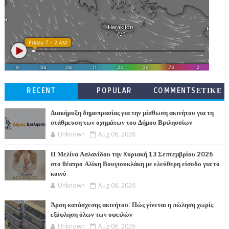
RECENT
POPULAR
COMMENTSΕΤΙΚΕ
ΤΕΣ
Διακήρυξη δημοπρασίας για την μίσθωση ακινήτου για τη
στάθμευση των οχημάτων του Δήμου Βριλησσίων
Unknown
Aug 06, 2026
Η Μελίνα Ασλανίδου την Kυριακή 13 Σεπτεμβρίου 2026
στο θέατρο Αλίκη Βουγιουκλάκη με ελεύθερη είσοδο για το
κοινό
Unknown
Aug 06, 2026
Άρση κατάσχεσης ακινήτου: Πώς γίνεται η πώληση χωρίς
εξόφληση όλων των οφειλών
Unknown
Aug 06, 2026