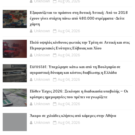
Unknown
Aug 06, 2026
Εξαφανίζεται το πράσινο στη δυτική Αττική: Από το 2018
έχουν γίνει στάχτη πάνω από 480.000 στρέμματα -Δείτε
χάρτη
Unknown
Aug 04, 2026
Πολύ υψηλός κίνδυνος φωτιάς την Τρίτη σε Αττική και στις
Περιφερειακές Ενότητες Εύβοιας και Χίου
Unknown
Aug 04, 2026
Eurostat: Υποχώρησε κάτω και από τη Βουλγαρία σε
αγοραστική δύναμη και κόστος διαβίωσης η Ελλάδα
Unknown
Aug 04, 2026
Πόθεν Έσχες 2026: Ξεκίνησε η διαδικασία υποβολής – Οι
κρίσιμες ημερομηνίες που πρέπει να γνωρίζετε
Unknown
Aug 04, 2026
Άκυρο σε χιλιάδες κλήσεις από κάμερες στην Αθήνα
Unknown
Aug 04, 2026