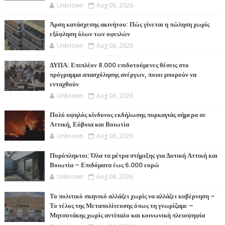
Unknown
Aug 06, 2026
Άρση κατάσχεσης ακινήτου: Πώς γίνεται η πώληση χωρίς
εξόφληση όλων των οφειλών
Unknown
Aug 06, 2026
ΔΥΠΑ: Επιπλέον 8.000 επιδοτούμενες θέσεις στο
πρόγραμμα απασχόλησης ανέργων, ποιοι μπορούν να
ενταχθούν
Unknown
Aug 06, 2026
Πολύ υψηλός κίνδυνος εκδήλωσης πυρκαγιάς σήμερα σε
Αττική, Εύβοια και Βοιωτία
Unknown
Aug 06, 2026
Πυρόπληκτοι: Όλα τα μέτρα στήριξης για Δυτική Αττική και
Βοιωτία – Επιδόματα έως 6.000 ευρώ
Unknown
Aug 06, 2026
Το πολιτικό σκηνικό αλλάζει χωρίς να αλλάζει κυβέρνηση –
Το τέλος της Μεταπολίτευσης όπως τη γνωρίζαμε –
Μητσοτάκης χωρίς αντίπαλο και κοινωνική πλειοψηφία