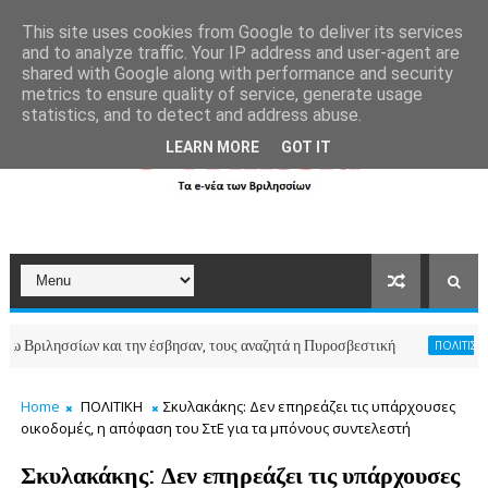
```
This site uses cookies from Google to deliver its services
and to analyze traffic. Your IP address and user-agent are
shared with Google along with performance and security
metrics to ensure quality of service, generate usage
statistics, and to detect and address abuse.
LEARN MORE
GOT IT
ησσίων και την έσβησαν, τους αναζητά η Πυροσβεστική
ΠΟΛΙΤΙΣΜΟΣ-ΑΘΛΗ
Home
ΠΟΛΙΤΙΚΗ
Σκυλακάκης: Δεν επηρεάζει τις υπάρχουσες
οικοδομές, η απόφαση του ΣτΕ για τα μπόνους συντελεστή
Σκυλακάκης: Δεν επηρεάζει τις υπάρχουσες