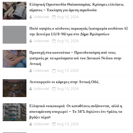
Ελληνική Ομοσπονδία Θαλασσαιμίας: Κρίσιμες ελλείψεις
αίματος – Έκκληση για άμεση αιμοδοσία
Unknown
Aug 10, 2026
Πολύ υψηλός ο κίνδυνος πυρκαγιάς (κατηγορία κινδύνου 4)
την Δευτέρα 10/8-Μέτρα στο Δήμο Βριλησσίων
Unknown
Aug 10, 2026
Προσοχή στα κουνούπια – Προειδοποίηση από τους
γιατρούς με τα κρούσματα ιού του Δυτικού Νείλου στην
Αττική
Unknown
Aug 10, 2026
Λειτουργούν οι κάμερες στην Αττική Οδό;
Unknown
Aug 10, 2026
Ελληνικά νοικοκυριά: Οι καταθέσεις αυξάνονται, αλλά η
αποταμίευση υποχωρεί – Το 58% δηλώνει ότι «μόλις τα
βγάζει πέρα»
Unknown
Aug 10, 2026