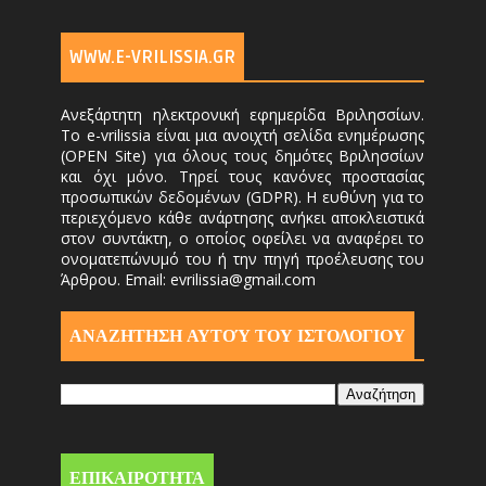
WWW.E-VRILISSIA.GR
Ανεξάρτητη ηλεκτρονική εφημερίδα Βριλησσίων.
Το e-vrilissia είναι μια ανοιχτή σελίδα ενημέρωσης
(OPEN Site) για όλους τους δημότες Βριλησσίων
και όχι μόνο. Τηρεί τους κανόνες προστασίας
προσωπικών δεδομένων (GDPR). Η ευθύνη για το
περιεχόμενο κάθε ανάρτησης ανήκει αποκλειστικά
στον συντάκτη, ο οποίος οφείλει να αναφέρει το
ονοματεπώνυμό του ή την πηγή προέλευσης του
Άρθρου. Email: evrilissia@gmail.com
ΑΝΑΖΗΤΗΣΗ ΑΥΤΟΎ ΤΟΥ ΙΣΤΟΛΟΓΙΟΥ
ΕΠΙΚΑΙΡΟΤΗΤΑ