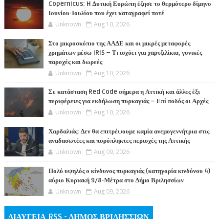
Copernicus: H Δυτική Ευρώπη έζησε το θερμότερο δίμηνο
Ιουνίου-Ιουλίου που έχει καταγραφεί ποτέ
Unknown
Aug 10, 2026
Στο μικροσκόπιο της ΑΑΔΕ και οι μικρές μεταφορές
χρημάτων μέσω IRIS – Τι ισχύει για χαρτζιλίκια, γονικές
παροχές και δωρεές
Unknown
Aug 10, 2026
Σε κατάσταση Red Code σήμερα η Αττική και άλλες έξι
περιφέρειες για εκδήλωση πυρκαγιάς – Επί ποδός οι Αρχές
Unknown
Aug 10, 2026
Χαρδαλιάς: Δεν θα επιτρέψουμε καμία ανεμογεννήτρια στις
αναδασωτέες και πυρόπληκτες περιοχές της Αττικής
Unknown
Aug 09, 2026
Πολύ υψηλός ο κίνδυνος πυρκαγιάς (κατηγορία κινδύνου 4)
αύριο Κυριακή 9/8-Μέτρα στο Δήμο Βριλησσίων
Unknown
Aug 09, 2026
ΔΙΑΥΓΕΙΑ RSS - ΔΗΜΟΣ ΒΡΙΛΗΣΣΙΩΝ