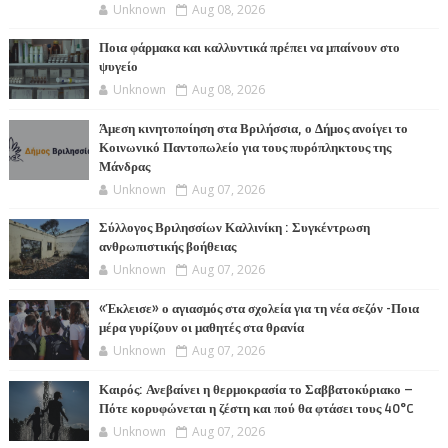
Unknown
Aug 08, 2026
Ποια φάρμακα και καλλυντικά πρέπει να μπαίνουν στο
ψυγείο
Unknown
Aug 08, 2026
Άμεση κινητοποίηση στα Βριλήσσια, ο Δήμος ανοίγει το
Κοινωνικό Παντοπωλείο για τους πυρόπληκτους της
Μάνδρας
Unknown
Aug 07, 2026
Σύλλογος Βριλησσίων Καλλινίκη : Συγκέντρωση
ανθρωπιστικής βοήθειας
Unknown
Aug 07, 2026
«Έκλεισε» ο αγιασμός στα σχολεία για τη νέα σεζόν -Ποια
μέρα γυρίζουν οι μαθητές στα θρανία
Unknown
Aug 07, 2026
Καιρός: Ανεβαίνει η θερμοκρασία το Σαββατοκύριακο –
Πότε κορυφώνεται η ζέστη και πού θα φτάσει τους 40°C
Unknown
Aug 07, 2026