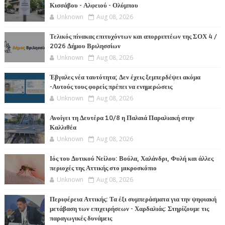
Κισσάβου - Αλφειού - Ολύμπου
Unknown
Aug 08, 2026
Τελικός πίνακας επιτυχόντων και απορριπτέων της ΣΟΧ 4 /
2026 Δήμου Βριλησσίων
Unknown
Aug 08, 2026
Έβγαλες νέα ταυτότητα; Δεν έχεις ξεμπερδέψει ακόμα
-Αυτούς τους φορείς πρέπει να ενημερώσεις
Unknown
Aug 08, 2026
Ανοίγει τη Δευτέρα 10/8 η Παλαιά Παραλιακή στην
Καλλιθέα
Unknown
Aug 08, 2026
Ιός του Δυτικού Νείλου: Βούλα, Χαλάνδρι, Φυλή και άλλες
περιοχές της Αττικής στο μικροσκόπιο
Unknown
Aug 08, 2026
Περιφέρεια Αττικής: Τα έξι συμπεράσματα για την ψηφιακή
μετάβαση των επιχειρήσεων - Χαρδαλιάς: Στηρίζουμε τις
παραγωγικές δυνάμεις