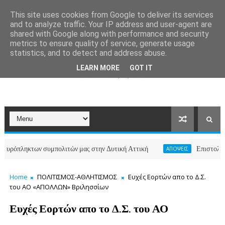
This site uses cookies from Google to deliver its services
and to analyze traffic. Your IP address and user-agent are
shared with Google along with performance and security
metrics to ensure quality of service, generate usage
statistics, and to detect and address abuse.
LEARN MORE
GOT IT
πληκτων συμπολιτών μας στην Δυτική Αττική
Επιστολή κατοίκ
ΑΠΟΨΕΙΣ
Home
ΠΟΛΙΤΙΣΜΟΣ-ΑΘΛΗΤΙΣΜΟΣ
Ευχές Εορτών απο το Δ.Σ.
του ΑΟ «ΑΠΟΛΛΩΝ» Βριλησσίων
Ευχές Εορτών απο το Δ.Σ. του ΑΟ