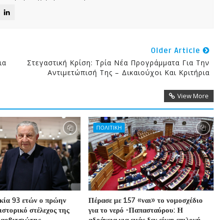
Older Article
ια
Στεγαστική Κρίση: Τρία Νέα Προγράμματα Για Την
Αντιμετώπισή Της – Δικαιούχοι Και Κριτήρια
View More
ΠΟΛΙΤΙΚΗ
ικία 93 ετών ο πρώην
Πέρασε με 157 «ναι» το νομοσχέδιο
ιστορικό στέλεχος της
για το νερό -Παπασταύρου: Η
Βαρβιτσιώτης
αδράνεια για εμάς δεν είναι επιλογή