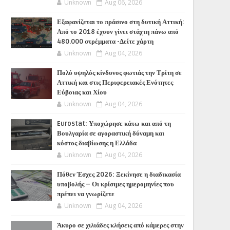
Unknown
Aug 06, 2026
Εξαφανίζεται το πράσινο στη δυτική Αττική:
Από το 2018 έχουν γίνει στάχτη πάνω από
480.000 στρέμματα -Δείτε χάρτη
Unknown
Aug 04, 2026
Πολύ υψηλός κίνδυνος φωτιάς την Τρίτη σε
Αττική και στις Περιφερειακές Ενότητες
Εύβοιας και Χίου
Unknown
Aug 04, 2026
Eurostat: Υποχώρησε κάτω και από τη
Βουλγαρία σε αγοραστική δύναμη και
κόστος διαβίωσης η Ελλάδα
Unknown
Aug 04, 2026
Πόθεν Έσχες 2026: Ξεκίνησε η διαδικασία
υποβολής – Οι κρίσιμες ημερομηνίες που
πρέπει να γνωρίζετε
Unknown
Aug 04, 2026
Άκυρο σε χιλιάδες κλήσεις από κάμερες στην