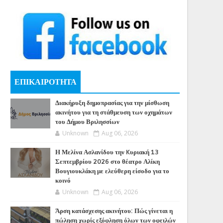
ΕΠΙΚΑΙΡΟΤΗΤΑ
Διακήρυξη δημοπρασίας για την μίσθωση
ακινήτου για τη στάθμευση των οχημάτων
του Δήμου Βριλησσίων
Unknown
Aug 06, 2026
Η Μελίνα Ασλανίδου την Kυριακή 13
Σεπτεμβρίου 2026 στο θέατρο Αλίκη
Βουγιουκλάκη με ελεύθερη είσοδο για το
κοινό
Unknown
Aug 06, 2026
Άρση κατάσχεσης ακινήτου: Πώς γίνεται η
πώληση χωρίς εξόφληση όλων των οφειλών