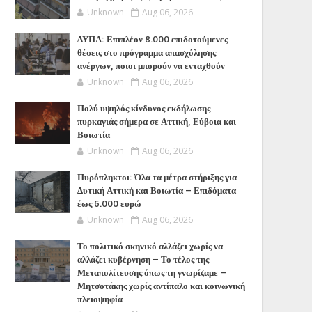
Unknown
Aug 06, 2026
ΔΥΠΑ: Επιπλέον 8.000 επιδοτούμενες
θέσεις στο πρόγραμμα απασχόλησης
ανέργων, ποιοι μπορούν να ενταχθούν
Unknown
Aug 06, 2026
Πολύ υψηλός κίνδυνος εκδήλωσης
πυρκαγιάς σήμερα σε Αττική, Εύβοια και
Βοιωτία
Unknown
Aug 06, 2026
Πυρόπληκτοι: Όλα τα μέτρα στήριξης για
Δυτική Αττική και Βοιωτία – Επιδόματα
έως 6.000 ευρώ
Unknown
Aug 06, 2026
Το πολιτικό σκηνικό αλλάζει χωρίς να
αλλάζει κυβέρνηση – Το τέλος της
Μεταπολίτευσης όπως τη γνωρίζαμε –
Μητσοτάκης χωρίς αντίπαλο και κοινωνική
πλειοψηφία