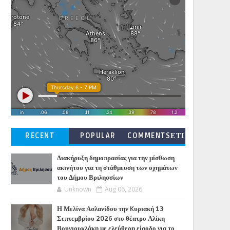
RECENT
POPULAR
COMMENTSΕΤΙ
ΚΕΤΕΣ
Διακήρυξη δημοπρασίας για την μίσθωση
ακινήτου για τη στάθμευση των οχημάτων
του Δήμου Βριλησσίων
Unknown
Aug 06, 2026
Η Μελίνα Ασλανίδου την Kυριακή 13
Σεπτεμβρίου 2026 στο θέατρο Αλίκη
Βουγιουκλάκη με ελεύθερη είσοδο για το