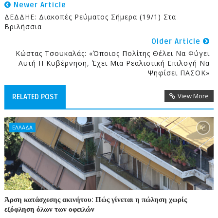
Newer Article
ΔΕΔΔΗΕ: Διακοπές Ρεύματος Σήμερα (19/1) Στα
Βριλήσσια
Older Article
Κώστας Τσουκαλάς: «Όποιος Πολίτης Θέλει Να Φύγει
Αυτή Η Κυβέρνηση, Έχει Μια Ρεαλιστική Επιλογή Να
Ψηφίσει ΠΑΣΟΚ»
View More
RELATED POST
ΕΛΛΑΔΑ
Άρση κατάσχεσης ακινήτου: Πώς γίνεται η πώληση χωρίς
εξόφληση όλων των οφειλών