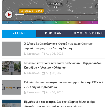
RECENT
POPULAR
COMMENTSΕΤΙΚΕ
ΤΕΣ
Ο Δήμος Βριλησσίων στο πλευρό των πυρόπληκτων
συμπολιτών μας στην Δυτική Αττική
Unknown
Aug 08, 2026
Επιστολή κατοίκων των οδών Καλλιανίου - Μητροπούλου -
Κισσάβου - Αλφειού - Ολύμπου
Unknown
Aug 08, 2026
Τελικός πίνακας επιτυχόντων και απορριπτέων της ΣΟΧ 4 /
2026 Δήμου Βριλησσίων
Unknown
Aug 08, 2026
Έβγαλες νέα ταυτότητα; Δεν έχεις ξεμπερδέψει ακόμα
-Αυτούς τους φορείς πρέπει να ενημερώσεις