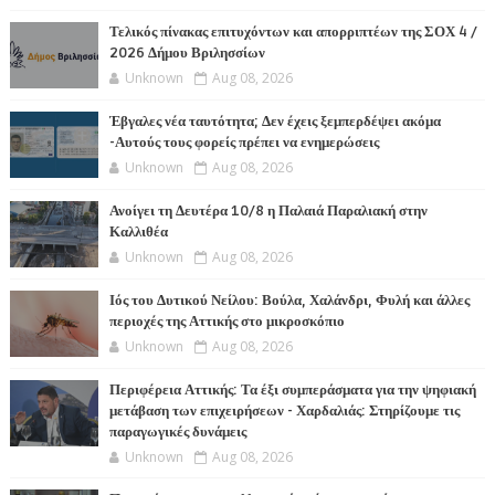
Τελικός πίνακας επιτυχόντων και απορριπτέων της ΣΟΧ 4 /
2026 Δήμου Βριλησσίων
Unknown
Aug 08, 2026
Έβγαλες νέα ταυτότητα; Δεν έχεις ξεμπερδέψει ακόμα
-Αυτούς τους φορείς πρέπει να ενημερώσεις
Unknown
Aug 08, 2026
Ανοίγει τη Δευτέρα 10/8 η Παλαιά Παραλιακή στην
Καλλιθέα
Unknown
Aug 08, 2026
Ιός του Δυτικού Νείλου: Βούλα, Χαλάνδρι, Φυλή και άλλες
περιοχές της Αττικής στο μικροσκόπιο
Unknown
Aug 08, 2026
Περιφέρεια Αττικής: Τα έξι συμπεράσματα για την ψηφιακή
μετάβαση των επιχειρήσεων - Χαρδαλιάς: Στηρίζουμε τις
παραγωγικές δυνάμεις
Unknown
Aug 08, 2026