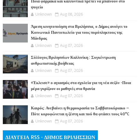
Ποια φάρμακα και καλλυντικά πρέπει να μπαίνουν στο
ψυγείο
Unknown
Aug 08, 2026
Άμεση κινητοποίηση στα Βριλήσσια, ο Δήμος ανοίγει το
Κοινωνικό Παντοπωλείο για τους πυρόπληκτους της
Μάνδρας
Unknown
Aug 07, 2026
Σύλλογος Βριλησσίων Καλλινίκη : Συγκέντρωση
ανθρωπιστικής βοήθειας
Unknown
Aug 07, 2026
«Έκλεισε» ο αγιασμός στα σχολεία για τη νέα σεζόν -Ποια
μέρα γυρίζουν οι μαθητές στα θρανία
Unknown
Aug 07, 2026
Καιρός: Ανεβαίνει η θερμοκρασία το Σαββατοκύριακο –
Πότε κορυφώνεται η ζέστη και πού θα φτάσει τους 40°C
Unknown
Aug 07, 2026
ΔΙΑΥΓΕΙΑ RSS - ΔΗΜΟΣ ΒΡΙΛΗΣΣΙΩΝ