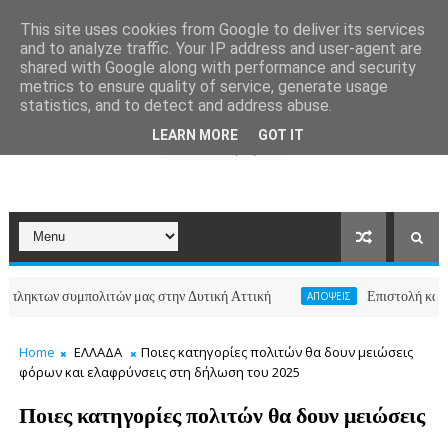
This site uses cookies from Google to deliver its services
and to analyze traffic. Your IP address and user-agent are
shared with Google along with performance and security
metrics to ensure quality of service, generate usage
statistics, and to detect and address abuse.
LEARN MORE
GOT IT
 συμπολιτών μας στην Δυτική Αττική
Επιστολή κατοίκων των
ΑΠΟΨΕΙΣ
Home
ΕΛΛΑΔΑ
Ποιες κατηγορίες πολιτών θα δουν μειώσεις
φόρων και ελαφρύνσεις στη δήλωση του 2025
Ποιες κατηγορίες πολιτών θα δουν μειώσεις