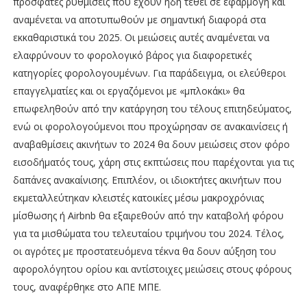
πρόσφατες ρυθμίσεις που έχουν ήδη τεθεί σε εφαρμογή και
αναμένεται να αποτυπωθούν με σημαντική διαφορά στα
εκκαθαριστικά του 2025. Οι μειώσεις αυτές αναμένεται να
ελαφρύνουν το φορολογικό βάρος για διαφορετικές
κατηγορίες φορολογουμένων. Για παράδειγμα, οι ελεύθεροι
επαγγελματίες και οι εργαζόμενοι με «μπλοκάκι» θα
επωφεληθούν από την κατάργηση του τέλους επιτηδεύματος,
ενώ οι φορολογούμενοι που προχώρησαν σε ανακαινίσεις ή
αναβαθμίσεις ακινήτων το 2024 θα δουν μειώσεις στον φόρο
εισοδήματός τους, χάρη στις εκπτώσεις που παρέχονται για τις
δαπάνες ανακαίνισης. Επιπλέον, οι ιδιοκτήτες ακινήτων που
εκμεταλλεύτηκαν κλειστές κατοικίες μέσω μακροχρόνιας
μίσθωσης ή Airbnb θα εξαιρεθούν από την καταβολή φόρου
για τα μισθώματα του τελευταίου τριμήνου του 2024. Τέλος,
οι αγρότες με προστατευόμενα τέκνα θα δουν αύξηση του
αφορολόγητου ορίου και αντίστοιχες μειώσεις στους φόρους
τους, αναφέρθηκε στο ΑΠΕ ΜΠΕ.